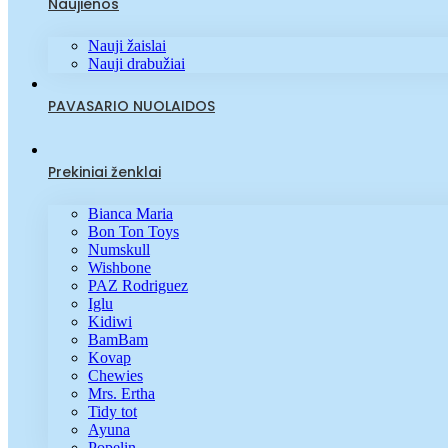
Naujienos
Nauji žaislai
Nauji drabužiai
PAVASARIO NUOLAIDOS
Prekiniai ženklai
Bianca Maria
Bon Ton Toys
Numskull
Wishbone
PAZ Rodriguez
Iglu
Kidiwi
BamBam
Kovap
Chewies
Mrs. Ertha
Tidy tot
Ayuna
Popelin