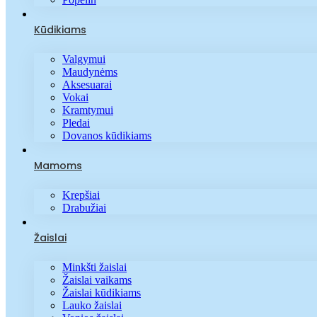
Kūdikiams
Valgymui
Maudynėms
Aksesuarai
Vokai
Kramtymui
Pledai
Dovanos kūdikiams
Mamoms
Krepšiai
Drabužiai
Žaislai
Minkšti žaislai
Žaislai vaikams
Žaislai kūdikiams
Lauko žaislai