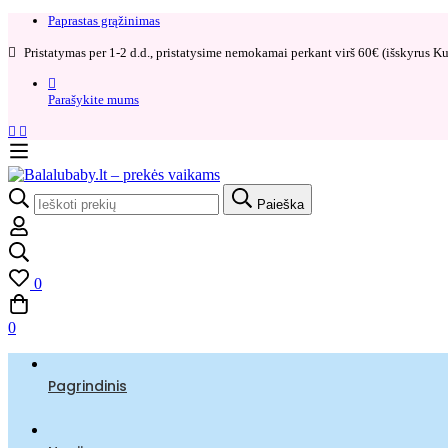
Paprastas grąžinimas​
Pristatymas per 1-2 d.d., pristatysime nemokamai perkant virš 60€ (išskyrus Kur
Parašykite mums
Search
Paieška
for:
0
0
Pagrindinis