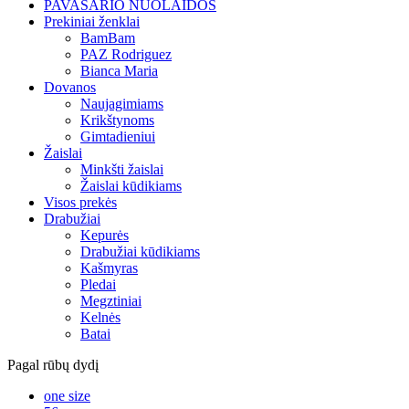
PAVASARIO NUOLAIDOS
Prekiniai ženklai
BamBam
PAZ Rodriguez
Bianca Maria
Dovanos
Naujagimiams
Krikštynoms
Gimtadieniui
Žaislai
Minkšti žaislai
Žaislai kūdikiams
Visos prekės
Drabužiai
Kepurės
Drabužiai kūdikiams
Kašmyras
Pledai
Megztiniai
Kelnės
Batai
Pagal rūbų dydį
one size