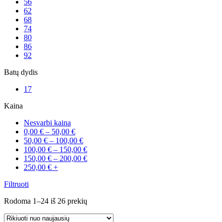
56
62
68
74
80
86
92
Batų dydis
17
Kaina
Nesvarbi kaina
0,00
€
–
50,00
€
50,00
€
–
100,00
€
100,00
€
–
150,00
€
150,00
€
–
200,00
€
250,00
€
+
Filtruoti
Sorted
Rodoma 1–24 iš 26 prekių
by
latest