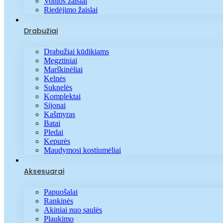
Vonios žaislai
Riedėjimo žaislai
Drabužiai
Drabužiai kūdikiams
Megztiniai
Marškinėliai
Kelnės
Suknelės
Komplektai
Sijonai
Kašmyras
Batai
Pledai
Kepurės
Maudymosi kostiumėliai
Aksesuarai
Papuošalai
Rankinės
Akiniai nuo saulės
Plaukimo