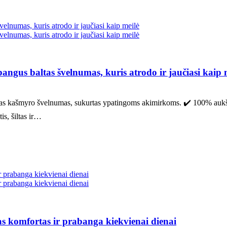
s baltas švelnumas, kuris atrodo ir jaučiasi kaip 
tyras kašmyro švelnumas, sukurtas ypatingoms akimirkoms. ✔️ 100% auk
s, šiltas ir…
 komfortas ir prabanga kiekvienai dienai