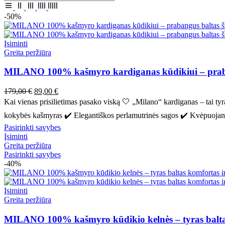
-50%
Įsiminti
Greita peržiūra
MILANO 100% kašmyro kardiganas kūdikiui – prabangu
Pradinė
Dabartinė
179,00
€
89,00
€
kaina
kaina
Kai vienas prisilietimas pasako viską 🤍 „Milano“ kardiganas – tai 
buvo:
yra:
kokybės kašmyras ✔️ Elegantiškos perlamutrinės sagos ✔️ Kvėpuojanti
179,00 €.
89,00 €.
Šis
Pasirinkti savybes
produktas
Įsiminti
turi
Greita peržiūra
kelis
Šis
Pasirinkti savybes
variantus.
produktas
-40%
Variantus
turi
galite
kelis
pasirinkti
variantus.
Įsiminti
gaminio
Variantus
Greita peržiūra
puslapyje
galite
pasirinkti
MILANO 100% kašmyro kūdikio kelnės – tyras baltas