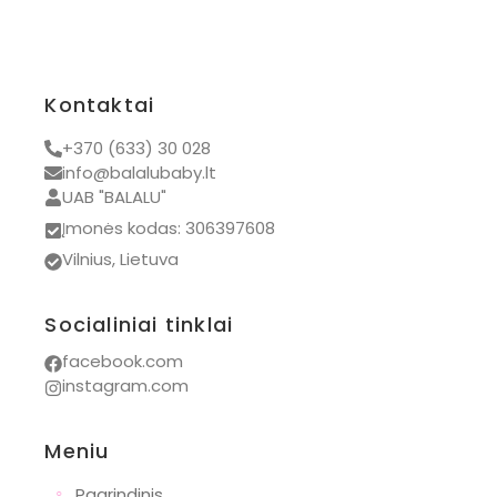
Kontaktai
+370 (633) 30 028
info@balalubaby.lt
UAB "BALALU"
Įmonės kodas: 306397608
Vilnius, Lietuva
Socialiniai tinklai
facebook.com
instagram.com
Meniu
◦
Pagrindinis