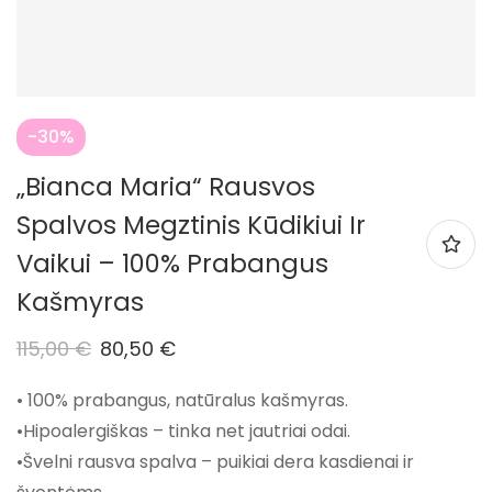
-30%
„Bianca Maria“ Rausvos
Spalvos Megztinis Kūdikiui Ir
Vaikui – 100% Prabangus
Kašmyras
115,00
€
80,50
€
• 100% prabangus, natūralus kašmyras.
•Hipoalergiškas – tinka net jautriai odai.
•Švelni rausva spalva – puikiai dera kasdienai ir