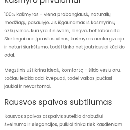
Kašmyro privalumai
100% kašmyras – viena prabangiausių natūralių
medžiagų pasaulyje. Jis išgaunamas iš kašmyrinių
ožkų vilnos, kuri yra itin švelni, lengva, bet labai šilta.
Skirtingai nuo įprastos vilnos, kašmyras nealergizuoja
ir neturi šiurkštumo, todėl tinka net jautriausiai kūdikio
odai.
Megztinis užtikrina idealų komfortą – šildo vėsiu oru,
tačiau leidžia odai kvėpuoti, todėl vaikas jaučiasi
jaukiai ir nevaržomai.
Rausvos spalvos subtilumas
Rausvos spalvos atspalvis suteikia drabužiui
švelnumo ir elegancijos, puikiai tinka tiek kasdieniam