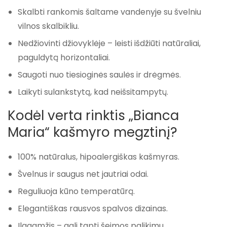
Skalbti rankomis šaltame vandenyje su švelniu
vilnos skalbikliu.
Nedžiovinti džiovyklėje – leisti išdžiūti natūraliai,
paguldytą horizontaliai.
Saugoti nuo tiesioginės saulės ir drėgmės.
Laikyti sulankstytą, kad neišsitampytų.
Kodėl verta rinktis „Bianca
Maria“ kašmyro megztinį?
100% natūralus, hipoalergiškas kašmyras.
Švelnus ir saugus net jautriai odai.
Reguliuoja kūno temperatūrą.
Elegantiškas rausvos spalvos dizainas.
Ilgaamžis – gali tapti šeimos palikimu.