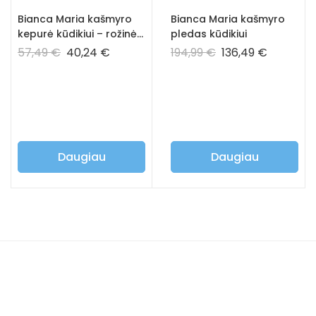
Bianca Maria kašmyro
Bianca Maria kašmyro
kepurė kūdikiui – rožinė
pledas kūdikiui
spalva
57,49
€
40,24
€
194,99
€
136,49
€
Daugiau
Daugiau