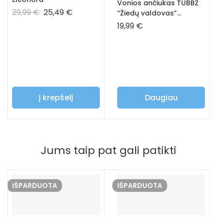
Vonios ančiukas TUBBZ
29,99
€
25,49
€
“Žiedų valdovas”
Gendalfas baltasis
19,99
€
Į krepšelį
Daugiau
Jums taip pat gali patikti
IŠPARDUOTA
IŠPARDUOTA