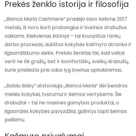
Prekės ženklo istorija ir filosofija
„Bianca Maria Cashmere“ pradėjo savo kelionę 2017
metais, iš noro kurti prabangius ir švelnius drabužius
vaikams. Kiekvienas kūrinys – tai kruopštus rankų
darbo procesas, aukštos kokybės kašmyro atranka ir
ilgaamžiškumo siekis. Prekės ženklas tiki, kad vaikai
verti ne tik gražių, bet ir komfortiškų, sveikų drabužių,
kurie prisiliečia prie odos lyg švelnus apkabinimas.
„Balalu Baby“ atstovauja „Bianca Maria“ dėl bendros
meilės kokybei, tvarumui ir šeimos vertybėms. Šie
drabužiai – tai ne masinės gamybos produktai, o
ilgaamžės kokybės pavyzdžiai, galintys tapti šeimos
palikimu.