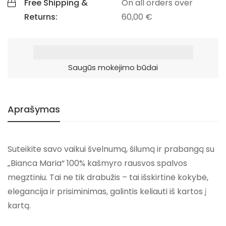
Free Shipping &
On all orders over
Returns:
60,00
€
Saugūs mokėjimo būdai
Aprašymas
Suteikite savo vaikui švelnumą, šilumą ir prabangą su
„Bianca Maria“ 100% kašmyro rausvos spalvos
megztiniu.
Tai ne tik drabužis – tai išskirtinė kokybė,
elegancija ir prisiminimas, galintis keliauti iš kartos į
kartą.