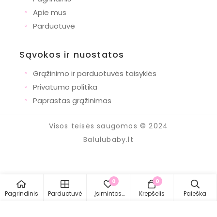
◦
Apie mus
◦
Parduotuvė
Sąvokos ir nuostatos
◦
Grąžinimo ir parduotuvės taisyklės
◦
Privatumo politika
◦
Paprastas grąžinimas
Visos teisės saugomos © 2024
Balulubaby.lt
0
0
Pagrindinis
Parduotuvė
Įsimintos
Krepšelis
Paieška
prekės