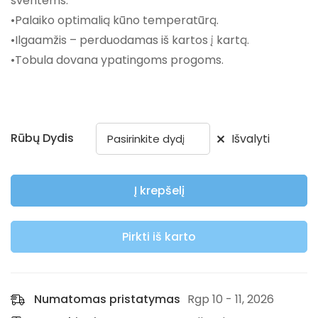
šventėms.
•Palaiko optimalią kūno temperatūrą.
•Ilgaamžis – perduodamas iš kartos į kartą.
•Tobula dovana ypatingoms progoms.
Rūbų Dydis
Išvalyti
Į krepšelį
Pirkti iš karto
Numatomas pristatymas
Rgp 10 - 11, 2026