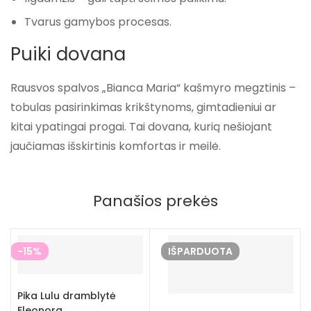
Tvarus gamybos procesas.
Puiki dovana
Rausvos spalvos „Bianca Maria“ kašmyro megztinis –
tobulas pasirinkimas krikštynoms, gimtadieniui ar
kitai ypatingai progai. Tai dovana, kurią nešiojant
jaučiamas išskirtinis komfortas ir meilė.
Panašios prekės
-15%
IŠPARDUOTA
Pika Lulu dramblytė
Eleonora