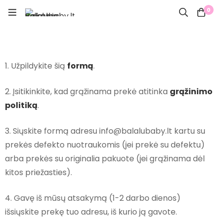
0
1. Užpildykite šią
formą
.
2. Įsitikinkite, kad grąžinama prekė atitinka
grąžinimo
politiką
.
3. Siųskite formą adresu info@balalubaby.lt kartu su
prekės defekto nuotraukomis (jei prekė su defektu)
arba prekės su originalia pakuote (jei grąžinama dėl
kitos priežasties).
4. Gavę iš mūsų atsakymą (1-2 darbo dienos)
išsiųskite prekę tuo adresu, iš kurio ją gavote.