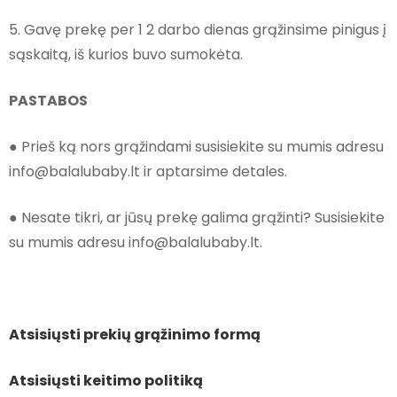
5. Gavę prekę per 1 2 darbo dienas grąžinsime pinigus į
sąskaitą, iš kurios buvo sumokėta.
PASTABOS
● Prieš ką nors grąžindami susisiekite su mumis adresu
info@balalubaby.lt ir aptarsime detales.
● Nesate tikri, ar jūsų prekę galima grąžinti? Susisiekite
su mumis adresu info@balalubaby.lt.
Atsisiųsti prekių grąžinimo formą
Atsisiųsti keitimo politiką