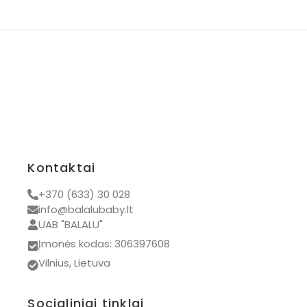
Kontaktai
+370 (633) 30 028
info@balalubaby.lt
UAB "BALALU"
Įmonės kodas: 306397608
Vilnius, Lietuva
Socialiniai tinklai