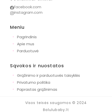
facebook.com
instagram.com
Meniu
◦
Pagrindinis
◦
Apie mus
◦
Parduotuvė
Sąvokos ir nuostatos
◦
Grąžinimo ir parduotuvės taisyklės
◦
Privatumo politika
◦
Paprastas grąžinimas
Visos teisės saugomos © 2024
Balulubaby.lt