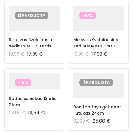
IŠPARDUOTA
-10%
Rausvas švelniausias
Melsvas švelniausias
sėdintis MIFFY Terris
sėdintis MIFFY Terris
23cm
23cm
19,99
€
17,99
€
19,99
€
17,99
€
-15%
IŠPARDUOTA
Rudas šuniukas Snufis
21cm
Bon ton toys geltonas
22,99
€
19,54
€
liūtukas 24cm
32,99
€
25,00
€