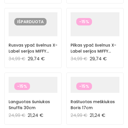
IŠPARDUOTA
-15%
Rusvas ypač švelnus X-
Pilkas ypač švelnus X-
Label serijos MIFFY
Label serijos MIFFY
23cm
23cm
34,99
€
29,74
€
34,99
€
29,74
€
-15%
-15%
Languotas šuniukas
Raštuotas meškiukas
Snuffis 30cm
Boris 17cm
24,99
€
21,24
€
24,99
€
21,24
€