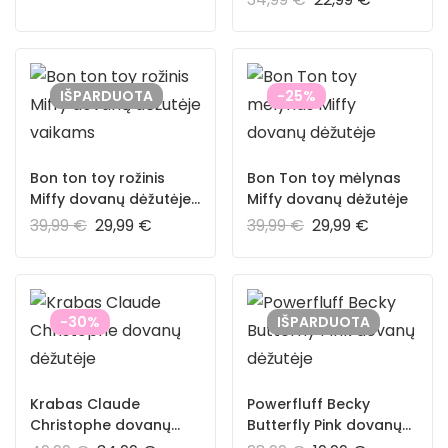
dėžutėje – Bon Ton
Toys
IŠPARDUOTA
-25%
Bon ton toy rožinis
Bon Ton toy mėlynas
Miffy dovanų dėžutėje
Miffy dovanų dėžutėje
vaikams
39,99
€
29,99
€
39,99
€
29,99
€
-30%
IŠPARDUOTA
Krabas Claude
Powerfluff Becky
Christophe dovanų
Butterfly Pink dovanų
dėžutėje
dėžutėje