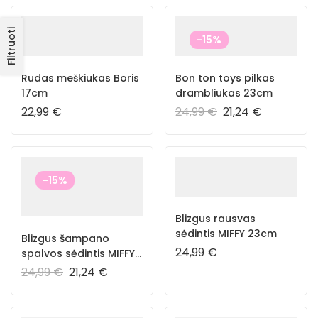
Filtruoti
-15%
Rudas meškiukas Boris
Bon ton toys pilkas
17cm
drambliukas 23cm
22,99
€
24,99
€
21,24
€
-15%
Blizgus rausvas
sėdintis MIFFY 23cm
Blizgus šampano
24,99
€
spalvos sėdintis MIFFY
23cm
24,99
€
21,24
€