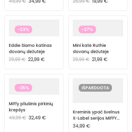
49,99
€
34,99
€
28,99
€
19,99
€
-23%
-27%
Eddie Siamo katinas
Mini katė Ruthie
dovanų dėžutėje
dovanų dėžutėje
29,99
€
22,99
€
29,99
€
21,99
€
-35%
IŠPARDUOTA
Miffy pliušinis pirkinių
krepšys
Kreminis ypač švelnus
49,99
€
32,49
€
X-Label serijos MIFFY
23cm
34,99
€