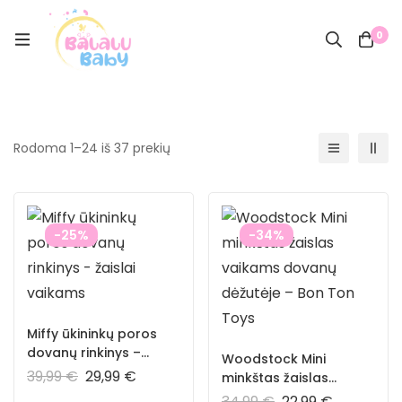
0
Rodoma 1–24 iš 37 prekių
-25%
-34%
Miffy ūkininkų poros
dovanų rinkinys –
Woodstock Mini
žaislai vaikams
39,99
€
29,99
€
minkštas žaislas
vaikams dovanų
34,99
€
22,99
€