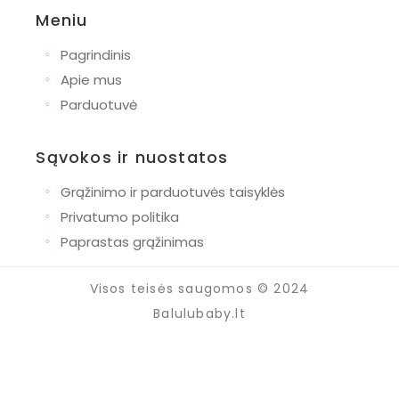
Wishbone
Meniu
Bianca Maria
◦
Pagrindinis
Dovanos
◦
Apie mus
Naujagimiams
◦
Parduotuvė
Krikštynoms
Gimtadieniui
Sąvokos ir nuostatos
Pirmajai komunijai
◦
Grąžinimo ir parduotuvės taisyklės
Mamoms
◦
Privatumo politika
◦
Krepšiai
Paprastas grąžinimas
Drabužiai
Visos teisės saugomos © 2024
Naujienos
Balulubaby.lt
Nauji žaislai
Nauji drabužiai
Žaislai