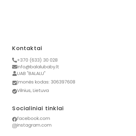
Prekiniai ženklai
Ayuna
Popelin
Tidy tot
BamBam
Kontaktai
Bon Ton Toys
+370 (633) 30 028
Chewies
info@balalubaby.lt
UAB "BALALU"
Iglu
Įmonės kodas: 306397608
Kidiwi
Vilnius, Lietuva
Kovap
Mrs. Ertha
Socialiniai tinklai
Numskull
facebook.com
instagram.com
PAZ Rodriguez