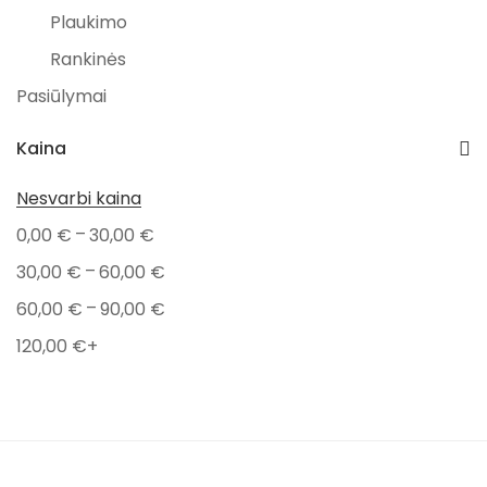
Plaukimo
Rankinės
Pasiūlymai
Išpardavimai
Kaina
PAVASARIO NUOLAIDOS
Nesvarbi kaina
Kūdikiams
–
0,00
€
30,00
€
Valgymui
–
30,00
€
60,00
€
Maudynėms
–
60,00
€
90,00
€
Aksesuarai
120,00
€
+
Vokai
Kramtymui
Pledai
Dovanos kūdikiams