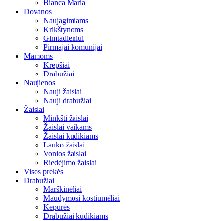
Bianca Maria
Dovanos
Naujagimiams
Krikštynoms
Gimtadieniui
Pirmajai komunijai
Mamoms
Krepšiai
Drabužiai
Naujienos
Nauji žaislai
Nauji drabužiai
Žaislai
Minkšti žaislai
Žaislai vaikams
Žaislai kūdikiams
Lauko žaislai
Vonios žaislai
Riedėjimo žaislai
Visos prekės
Drabužiai
Marškinėliai
Maudymosi kostiumėliai
Kepurės
Drabužiai kūdikiams