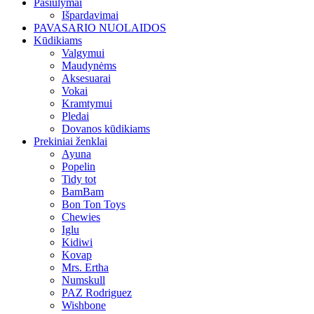
Pasiūlymai
Išpardavimai
PAVASARIO NUOLAIDOS
Kūdikiams
Valgymui
Maudynėms
Aksesuarai
Vokai
Kramtymui
Pledai
Dovanos kūdikiams
Prekiniai ženklai
Ayuna
Popelin
Tidy tot
BamBam
Bon Ton Toys
Chewies
Iglu
Kidiwi
Kovap
Mrs. Ertha
Numskull
PAZ Rodriguez
Wishbone