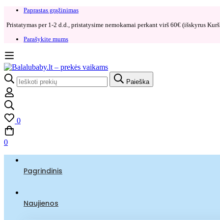
Paprastas grąžinimas​
Pristatymas per 1-2 d.d., pristatysime nemokamai perkant virš 60€ (išskyrus Kurši
Parašykite mums
Search
Paieška
for:
0
0
Pagrindinis
Naujienos