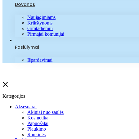
Dovanos
Naujagimiams
Krikštynoms
Gimtadieniui
Pirmajai komunijai
Pasiūlymai
Išpardavimai
Kategorijos
Aksesuarai
Akiniai nuo saulės
Kosmetika
Papuošalai
Plaukimo
Rankinės