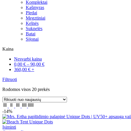
Komplektai
Kašmyras
Pledai
Megztiniai
Kelnės
Suknelės
Batai
Sijonai
Kaina
Nesvarbi kaina
0,00
€
–
90,00
€
360,00
€
+
Filtruoti
Sorted
Rodomos visos 20 prekės
by
latest
-14%
Įsiminti