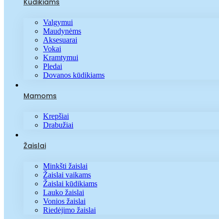
Kūdikiams
Valgymui
Maudynėms
Aksesuarai
Vokai
Kramtymui
Pledai
Dovanos kūdikiams
Mamoms
Krepšiai
Drabužiai
Žaislai
Minkšti žaislai
Žaislai vaikams
Žaislai kūdikiams
Lauko žaislai
Vonios žaislai
Riedėjimo žaislai