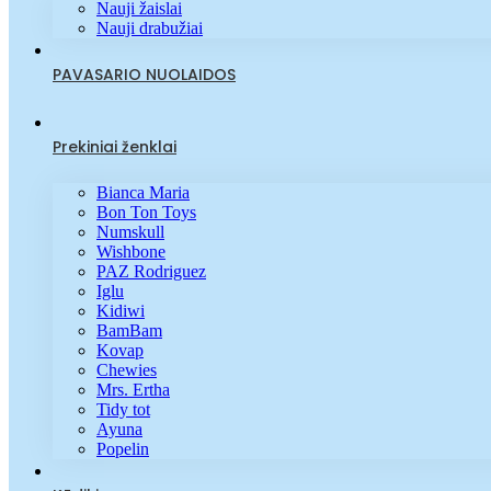
Nauji žaislai
Nauji drabužiai
PAVASARIO NUOLAIDOS
Prekiniai ženklai
Bianca Maria
Bon Ton Toys
Numskull
Wishbone
PAZ Rodriguez
Iglu
Kidiwi
BamBam
Kovap
Chewies
Mrs. Ertha
Tidy tot
Ayuna
Popelin