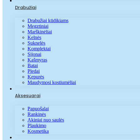
Drabužiai
Drabužiai kūdikiams
Megztiniai
Marškinėliai
Kelnės
Suknelės
Komplektai
Sijonai
Kašmyras
Batai
Pledai
Kepurės
Maudymosi kostiumėliai
Aksesuarai
Papuošalai
Rankinės
Akiniai nuo saulės
Plaukimo
Kosmetika