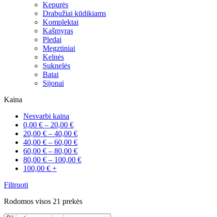
Kepurės
Drabužiai kūdikiams
Komplektai
Kašmyras
Pledai
Megztiniai
Kelnės
Suknelės
Batai
Sijonai
Kaina
Nesvarbi kaina
0,00
€
–
20,00
€
20,00
€
–
40,00
€
40,00
€
–
60,00
€
60,00
€
–
80,00
€
80,00
€
–
100,00
€
100,00
€
+
Filtruoti
Sorted
Rodomos visos 21 prekės
by