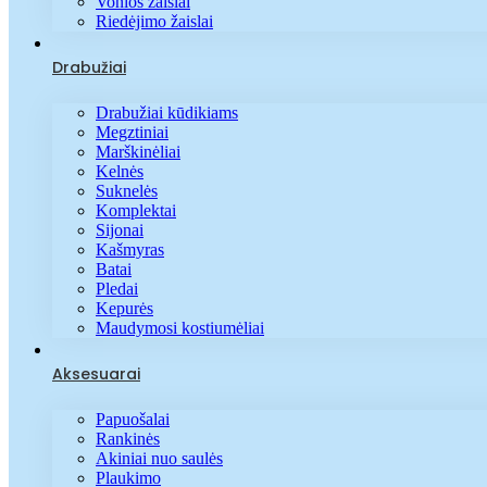
Vonios žaislai
Riedėjimo žaislai
Drabužiai
Drabužiai kūdikiams
Megztiniai
Marškinėliai
Kelnės
Suknelės
Komplektai
Sijonai
Kašmyras
Batai
Pledai
Kepurės
Maudymosi kostiumėliai
Aksesuarai
Papuošalai
Rankinės
Akiniai nuo saulės
Plaukimo