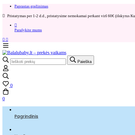
Paprastas grąžinimas​
Pristatymas per 1-2 d.d., pristatysime nemokamai perkant virš 60€ (išskyrus Kur
Parašykite mums
Search
Paieška
for:
0
0
Pagrindinis