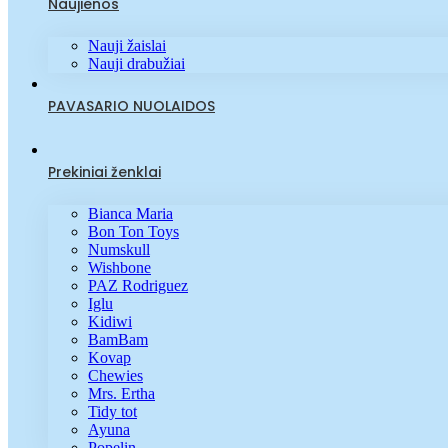
Naujienos
Nauji žaislai
Nauji drabužiai
PAVASARIO NUOLAIDOS
Prekiniai ženklai
Bianca Maria
Bon Ton Toys
Numskull
Wishbone
PAZ Rodriguez
Iglu
Kidiwi
BamBam
Kovap
Chewies
Mrs. Ertha
Tidy tot
Ayuna
Popelin