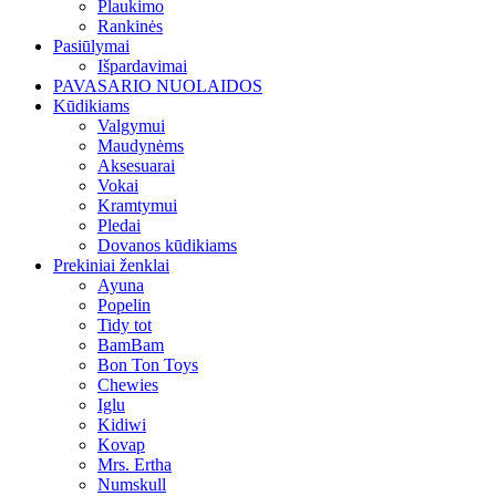
Plaukimo
Rankinės
Pasiūlymai
Išpardavimai
PAVASARIO NUOLAIDOS
Kūdikiams
Valgymui
Maudynėms
Aksesuarai
Vokai
Kramtymui
Pledai
Dovanos kūdikiams
Prekiniai ženklai
Ayuna
Popelin
Tidy tot
BamBam
Bon Ton Toys
Chewies
Iglu
Kidiwi
Kovap
Mrs. Ertha
Numskull