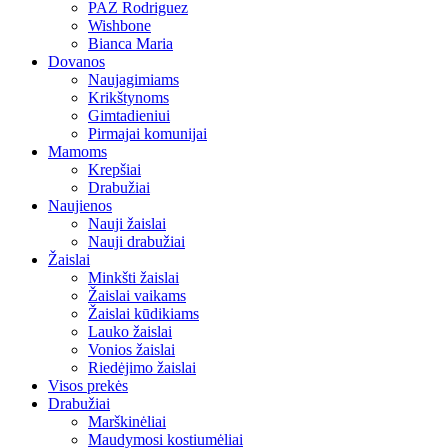
PAZ Rodriguez
Wishbone
Bianca Maria
Dovanos
Naujagimiams
Krikštynoms
Gimtadieniui
Pirmajai komunijai
Mamoms
Krepšiai
Drabužiai
Naujienos
Nauji žaislai
Nauji drabužiai
Žaislai
Minkšti žaislai
Žaislai vaikams
Žaislai kūdikiams
Lauko žaislai
Vonios žaislai
Riedėjimo žaislai
Visos prekės
Drabužiai
Marškinėliai
Maudymosi kostiumėliai