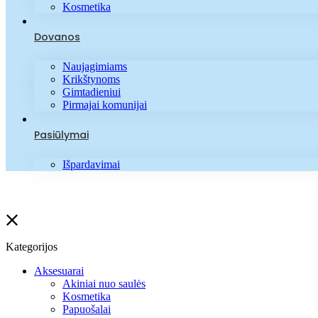
Kosmetika
Dovanos
Naujagimiams
Krikštynoms
Gimtadieniui
Pirmajai komunijai
Pasiūlymai
Išpardavimai
Kategorijos
Aksesuarai
Akiniai nuo saulės
Kosmetika
Papuošalai