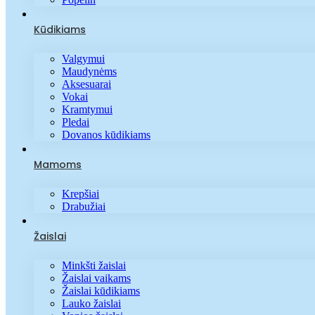
Kūdikiams
Valgymui
Maudynėms
Aksesuarai
Vokai
Kramtymui
Pledai
Dovanos kūdikiams
Mamoms
Krepšiai
Drabužiai
Žaislai
Minkšti žaislai
Žaislai vaikams
Žaislai kūdikiams
Lauko žaislai