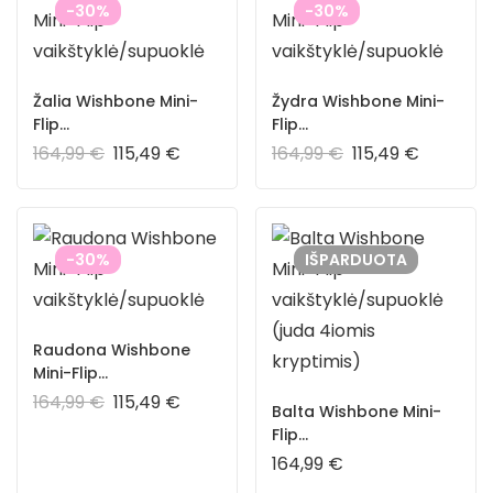
-30%
-30%
Žalia Wishbone Mini-
Žydra Wishbone Mini-
Flip
Flip
vaikštyklė/supuoklė
vaikštyklė/supuoklė
164,99
€
115,49
€
164,99
€
115,49
€
-30%
IŠPARDUOTA
Raudona Wishbone
Mini-Flip
vaikštyklė/supuoklė
164,99
€
115,49
€
Balta Wishbone Mini-
Flip
vaikštyklė/supuoklė
164,99
€
(juda 4iomis kryptimis)