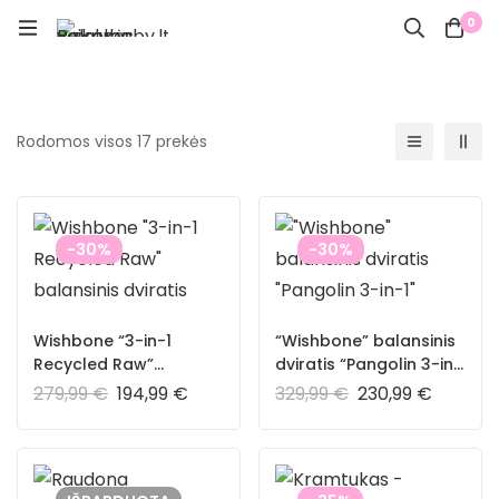
0
Rodomos visos 17 prekės
-30%
-30%
Wishbone “3-in-1
“Wishbone” balansinis
Recycled Raw”
dviratis “Pangolin 3-in-
balansinis dviratis
1”
279,99
€
194,99
€
329,99
€
230,99
€