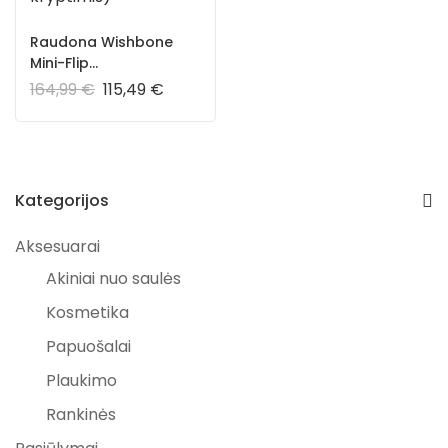
Raudona Wishbone
Mini-Flip
vaikštyklė/supuoklė
164,99
€
115,49
€
(juda 4iomis kryptimis)
Kategorijos
Aksesuarai
Akiniai nuo saulės
Kosmetika
Papuošalai
Plaukimo
Rankinės