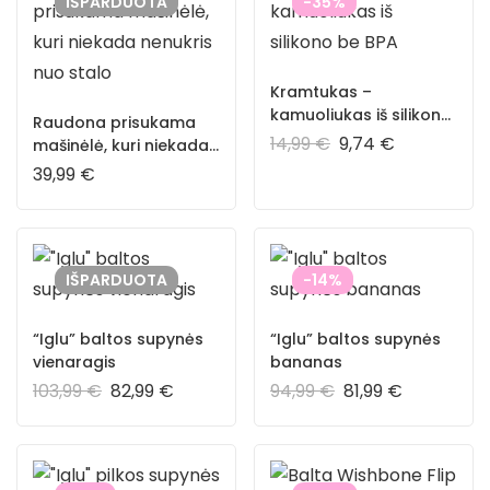
IŠPARDUOTA
-35%
Kramtukas –
kamuoliukas iš silikono
Raudona prisukama
be BPA
14,99
€
9,74
€
mašinėlė, kuri niekada
nenukris nuo stalo
39,99
€
IŠPARDUOTA
-14%
“Iglu” baltos supynės
“Iglu” baltos supynės
vienaragis
bananas
103,99
€
82,99
€
94,99
€
81,99
€