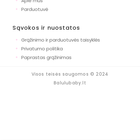
◦
Apie mus
Naujagimiams
◦
Parduotuvė
Krikštynoms
Gimtadieniui
Sąvokos ir nuostatos
Pirmajai komunijai
◦
Grąžinimo ir parduotuvės taisyklės
Mamoms
◦
Privatumo politika
◦
Krepšiai
Paprastas grąžinimas
Drabužiai
Visos teisės saugomos © 2024
Naujienos
Balulubaby.lt
Nauji žaislai
Nauji drabužiai
Žaislai
Minkšti žaislai
Žaislai vaikams