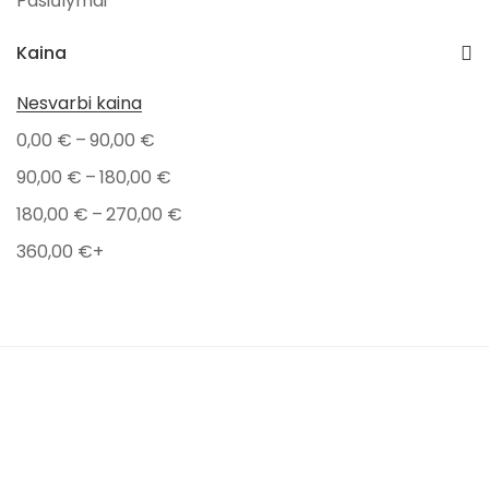
Pasiūlymai
Išpardavimai
Kaina
PAVASARIO NUOLAIDOS
Nesvarbi kaina
Kūdikiams
–
0,00
€
90,00
€
Valgymui
–
90,00
€
180,00
€
Maudynėms
–
180,00
€
270,00
€
Aksesuarai
360,00
€
+
Vokai
Kramtymui
Pledai
Dovanos kūdikiams
Prekiniai ženklai
Ayuna
Popelin