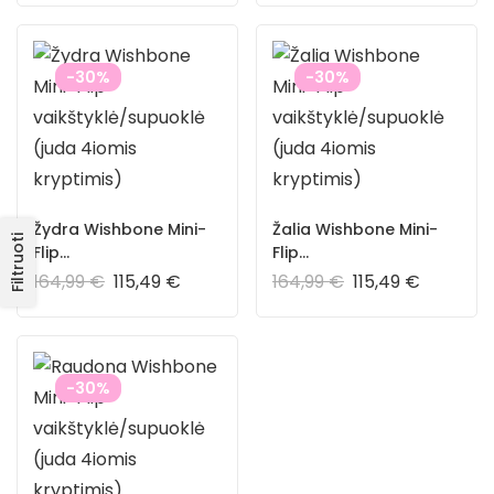
-30%
-30%
Žydra Wishbone Mini-
Žalia Wishbone Mini-
Filtruoti
Flip
Flip
vaikštyklė/supuoklė
vaikštyklė/supuoklė
164,99
€
115,49
€
164,99
€
115,49
€
(juda 4iomis kryptimis)
(juda 4iomis kryptimis)
-30%