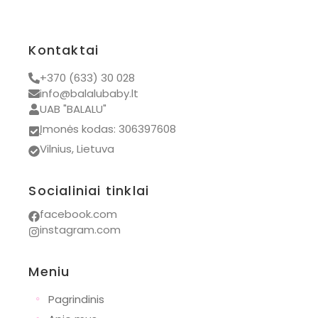
Tidy tot
BamBam
Kontaktai
Bon Ton Toys
+370 (633) 30 028
Chewies
info@balalubaby.lt
UAB "BALALU"
Iglu
Įmonės kodas: 306397608
Kidiwi
Vilnius, Lietuva
Kovap
Mrs. Ertha
Socialiniai tinklai
Numskull
facebook.com
instagram.com
PAZ Rodriguez
Wishbone
Meniu
Bianca Maria
◦
Pagrindinis
Dovanos