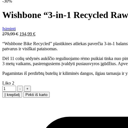
-30%
Wishbone “3-in-1 Recycled Raw”
Įsiminti
Pradinė
Dabartinė
279,99
€
194,99
€
kaina
kaina
“Wishbone Bike Recycled” plastikines atliekas paverčia 3-in-1 balansini
buvo:
yra:
patvarus ir visiškai pataisomas.
279,99 €.
194,99 €.
Dėl 11 colių sėdynės aukščio reguliuojamo rėmo puikiai tinka nuo pirm
3 metų vaikams, pasirengusiems įvaldyti pusiausvyros įgūdžius. Apver
Pagamintas iš perdirbtų butelių ir kiliminės dangos, ilgiau tarnauja ir y
Liko
2
Kiekis
-
+
Į krepšelį
Pirkti iš karto