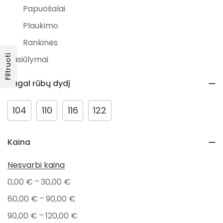
Papuošalai
Plaukimo
Rankinės
Filtruoti
Pasiūlymai
Išpardavimai
Pagal rūbų dydį
PAVASARIO NUOLAIDOS
Kūdikiams
104
110
116
122
Valgymui
Kaina
Maudynėms
Aksesuarai
Nesvarbi kaina
Vokai
–
0,00
€
30,00
€
Kramtymui
–
60,00
€
90,00
€
Pledai
–
90,00
€
120,00
€