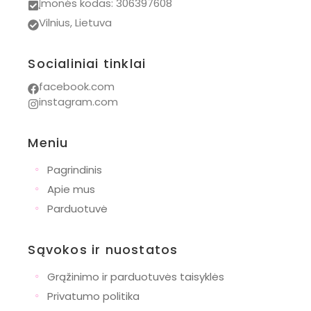
Įmonės kodas: 306397608
Wishbone
Vilnius, Lietuva
Bianca Maria
Socialiniai tinklai
Dovanos
facebook.com
Naujagimiams
instagram.com
Krikštynoms
Gimtadieniui
Meniu
Pirmajai komunijai
◦
Pagrindinis
Mamoms
◦
Apie mus
◦
Krepšiai
Parduotuvė
Drabužiai
Sąvokos ir nuostatos
Naujienos
◦
Grąžinimo ir parduotuvės taisyklės
Nauji žaislai
◦
Privatumo politika
Nauji drabužiai