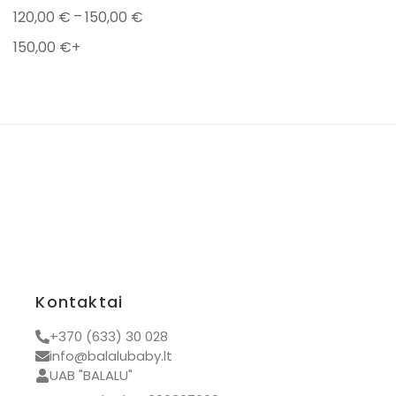
Dovanos kūdikiams
–
120,00
€
150,00
€
Prekiniai ženklai
150,00
€
+
Ayuna
Popelin
Tidy tot
BamBam
Bon Ton Toys
Chewies
Iglu
Kidiwi
Kontaktai
Kovap
Mrs. Ertha
+370 (633) 30 028
info@balalubaby.lt
Numskull
UAB "BALALU"
PAZ Rodriguez