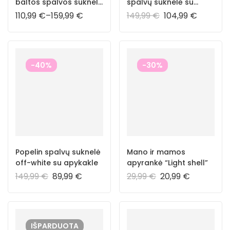
baltos spalvos suknelė
spalvų suknelė su
su siuvinėtais
apykakle
110,99
€
–
159,99
€
149,99
€
104,99
€
ornamentais
-40%
-30%
Popelin spalvų suknelė
Mano ir mamos
off-white su apykakle
apyrankė “Light shell”
149,99
€
89,99
€
29,99
€
20,99
€
IŠPARDUOTA