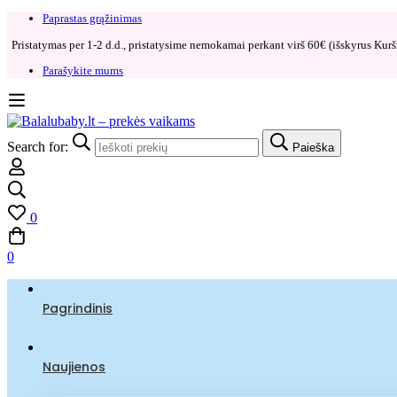
Paprastas grąžinimas​
Pristatymas per 1-2 d.d., pristatysime nemokamai perkant virš 60€ (išskyrus Kurši
Parašykite mums
Search for:
Paieška
0
0
Pagrindinis
Naujienos