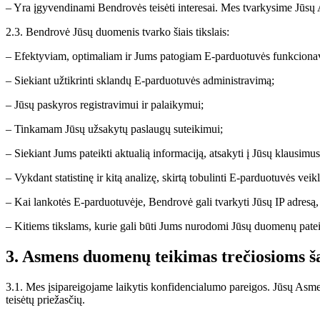
– Yra įgyvendinami Bendrovės teisėti interesai. Mes tvarkysime Jūsų A
2.3. Bendrovė Jūsų duomenis tvarko šiais tikslais:
– Efektyviam, optimaliam ir Jums patogiam E-parduotuvės funkciona
– Siekiant užtikrinti sklandų E-parduotuvės administravimą;
– Jūsų paskyros registravimui ir palaikymui;
– Tinkamam Jūsų užsakytų paslaugų suteikimui;
– Siekiant Jums pateikti aktualią informaciją, atsakyti į Jūsų klausimus
– Vykdant statistinę ir kitą analizę, skirtą tobulinti E-parduotuvės veiklą
– Kai lankotės E-parduotuvėje, Bendrovė gali tvarkyti Jūsų IP adresą
– Kitiems tikslams, kurie gali būti Jums nurodomi Jūsų duomenų pate
3. Asmens duomenų teikimas trečiosioms š
3.1. Mes įsipareigojame laikytis konfidencialumo pareigos. Jūsų Asmens
teisėtų priežasčių.