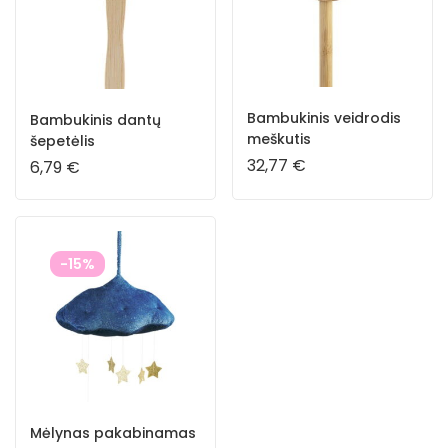
Bambukinis veidrodis
Bambukinis dantų
meškutis
šepetėlis
32,77
€
6,79
€
-15%
Mėlynas pakabinamas