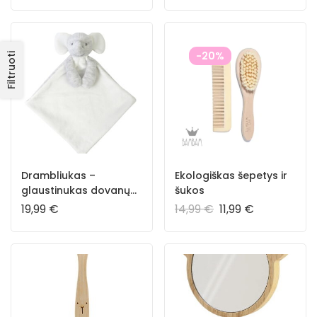
-20%
Filtruoti
Drambliukas –
Ekologiškas šepetys ir
glaustinukas dovanų
šukos
dėžutėje
19,99
€
14,99
€
11,99
€