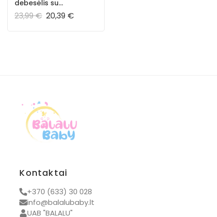
debesėlis su
žvaigždėmis
23,99
€
20,39
€
Kontaktai
+370 (633) 30 028
info@balalubaby.lt
UAB "BALALU"