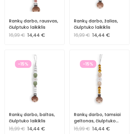
Rankų darbo, rausvas,
Rankų darbo, žalias,
čiulptuko laikiklis
čiulptuko laikiklis
16,99
€
14,44
€
16,99
€
14,44
€
-15%
-15%
Rankų darbo, baltas,
Rankų darbo, tamsiai
čiulptuko laikiklis
geltonas, čiulptuko
laikiklis
16,99
€
14,44
€
16,99
€
14,44
€