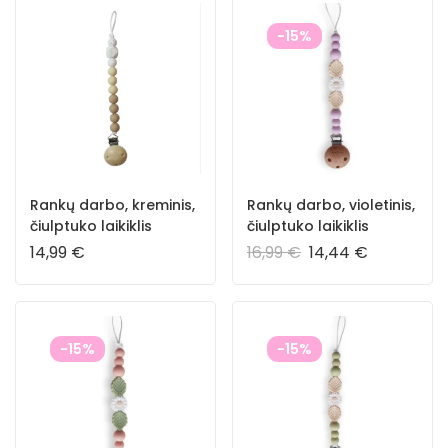
-15%
Rankų darbo, kreminis,
Rankų darbo, violetinis,
čiulptuko laikiklis
čiulptuko laikiklis
14,99
€
16,99
€
14,44
€
-15%
-15%