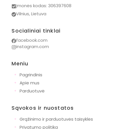
Įmonės kodas: 306397608
Vilnius, Lietuva
Socialiniai tinklai
facebook.com
instagram.com
Meniu
◦
Pagrindinis
◦
Apie mus
◦
Parduotuvė
Sąvokos ir nuostatos
◦
Grąžinimo ir parduotuvės taisyklės
◦
Privatumo politika