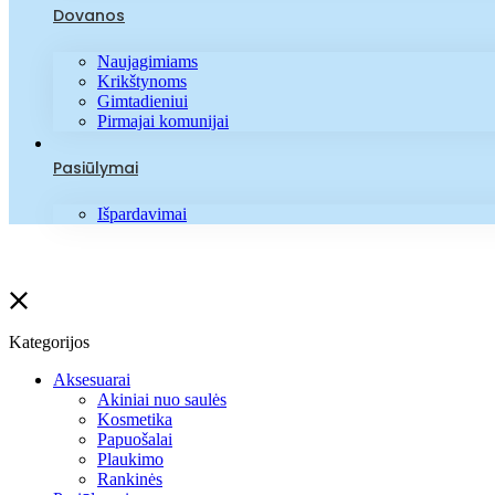
Dovanos
Naujagimiams
Krikštynoms
Gimtadieniui
Pirmajai komunijai
Pasiūlymai
Išpardavimai
Kategorijos
Aksesuarai
Akiniai nuo saulės
Kosmetika
Papuošalai
Plaukimo
Rankinės