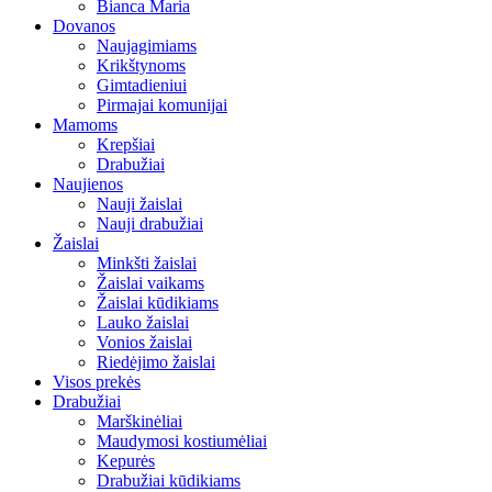
Bianca Maria
Dovanos
Naujagimiams
Krikštynoms
Gimtadieniui
Pirmajai komunijai
Mamoms
Krepšiai
Drabužiai
Naujienos
Nauji žaislai
Nauji drabužiai
Žaislai
Minkšti žaislai
Žaislai vaikams
Žaislai kūdikiams
Lauko žaislai
Vonios žaislai
Riedėjimo žaislai
Visos prekės
Drabužiai
Marškinėliai
Maudymosi kostiumėliai
Kepurės
Drabužiai kūdikiams