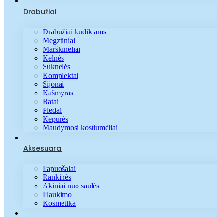
Drabužiai
Drabužiai kūdikiams
Megztiniai
Marškinėliai
Kelnės
Suknelės
Komplektai
Sijonai
Kašmyras
Batai
Pledai
Kepurės
Maudymosi kostiumėliai
Aksesuarai
Papuošalai
Rankinės
Akiniai nuo saulės
Plaukimo
Kosmetika