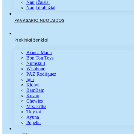
Nauji žaislai
Nauji drabužiai
PAVASARIO NUOLAIDOS
Prekiniai ženklai
Bianca Maria
Bon Ton Toys
Numskull
Wishbone
PAZ Rodriguez
Iglu
Kidiwi
BamBam
Kovap
Chewies
Mrs. Ertha
Tidy tot
Ayuna
Popelin