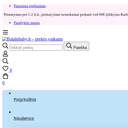
Paprastas grąžinimas​
Pristatymas per 1-2 d.d., pristatysime nemokamai perkant virš 60€ (išskyrus Kurši
Parašykite mums
Search
Paieška
for:
0
0
Pagrindinis
Naujienos