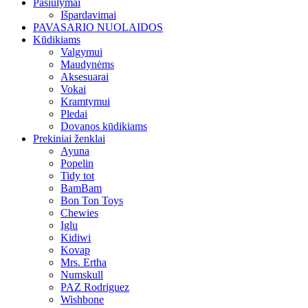
Pasiūlymai
Išpardavimai
PAVASARIO NUOLAIDOS
Kūdikiams
Valgymui
Maudynėms
Aksesuarai
Vokai
Kramtymui
Pledai
Dovanos kūdikiams
Prekiniai ženklai
Ayuna
Popelin
Tidy tot
BamBam
Bon Ton Toys
Chewies
Iglu
Kidiwi
Kovap
Mrs. Ertha
Numskull
PAZ Rodriguez
Wishbone