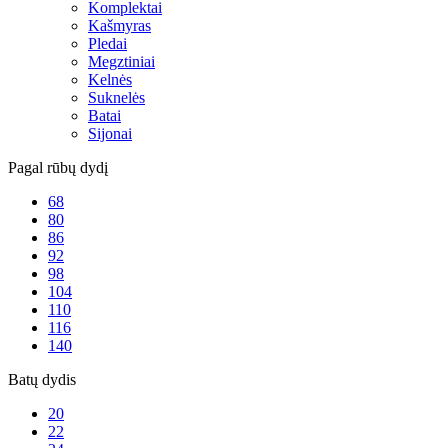
Komplektai
Kašmyras
Pledai
Megztiniai
Kelnės
Suknelės
Batai
Sijonai
Pagal rūbų dydį
68
80
86
92
98
104
110
116
140
Batų dydis
20
22