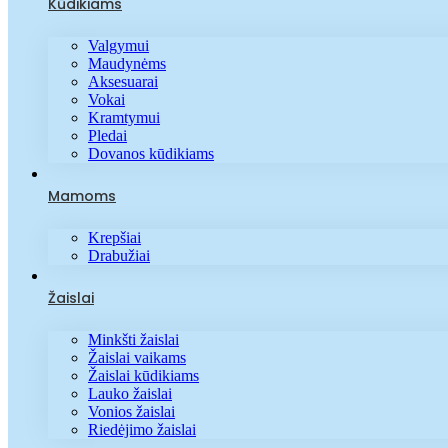
Kūdikiams
Valgymui
Maudynėms
Aksesuarai
Vokai
Kramtymui
Pledai
Dovanos kūdikiams
Mamoms
Krepšiai
Drabužiai
Žaislai
Minkšti žaislai
Žaislai vaikams
Žaislai kūdikiams
Lauko žaislai
Vonios žaislai
Riedėjimo žaislai