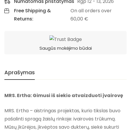
Numatomas pristatymas
Rgp 12 - 13, 2026
Free Shipping &
On all orders over
Returns:
60,00
€
Saugūs mokėjimo būdai
Aprašymas
MRS. Ertha: Gimusi iš siekio atvaizduoti įvairovę
MRS. Ertha – aistringas projektas, kurio tikslas buvo
pašalinti spragą žaislų rinkoje: ivairovės trūkumą.
Mūsų įkūrėjos, įkvėptos savo dukterų, siekė sukurti