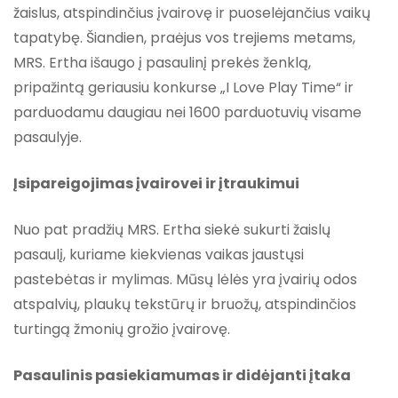
žaislus, atspindinčius įvairovę ir puoselėjančius vaikų
tapatybę. Šiandien, praėjus vos trejiems metams,
MRS. Ertha išaugo į pasaulinį prekės ženklą,
pripažintą geriausiu konkurse „I Love Play Time“ ir
parduodamu daugiau nei 1600 parduotuvių visame
pasaulyje.
Įsipareigojimas įvairovei ir įtraukimui
Nuo pat pradžių MRS. Ertha siekė sukurti žaislų
pasaulį, kuriame kiekvienas vaikas jaustųsi
pastebėtas ir mylimas. Mūsų lėlės yra įvairių odos
atspalvių, plaukų tekstūrų ir bruožų, atspindinčios
turtingą žmonių grožio įvairovę.
Pasaulinis pasiekiamumas ir didėjanti įtaka