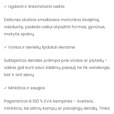
✓ Ugdanti ir linksminanti veikla
Dėlionės skatina smulkiosios motorikos lavėjimą,
vaizduotę, padeda vaikui atpažinti formas, gyvūnus,
mokytis spalvų.
✓ Vonios ir sienelių lipdukai viename
Sušlapintos detalės prilimpa prie vonios ar plytelių –
vaikas gali kurti savo žaidimų pasaulį ne tik vandenyje,
bet ir ant sienų.
✓ Minkštos ir saugios
Pagamintos iš 100 % EVA kempinės – švelnios,
minkštos, be aštrių kampų ar pavojingų detalių. Tinka