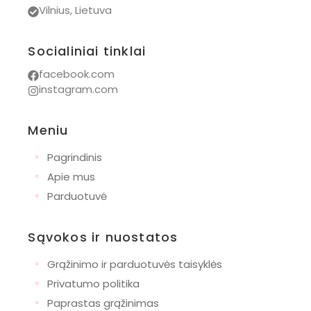
Vilnius, Lietuva
Socialiniai tinklai
facebook.com
instagram.com
Meniu
◦
Pagrindinis
◦
Apie mus
◦
Parduotuvė
Sąvokos ir nuostatos
◦
Grąžinimo ir parduotuvės taisyklės
◦
Privatumo politika
◦
Paprastas grąžinimas