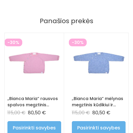
Panašios prekės
-30%
-30%
„Bianca Maria“ rausvos
„Bianca Maria“ mėlynas
spalvos megztinis
megztinis kūdikiui ir
kūdikiui ir vaikui – 100%
vaikui – 100% prabangus
115,00
€
80,50
€
115,00
€
80,50
€
prabangus kašmyras
kašmyras
Pasirinkti savybes
Pasirinkti savybes