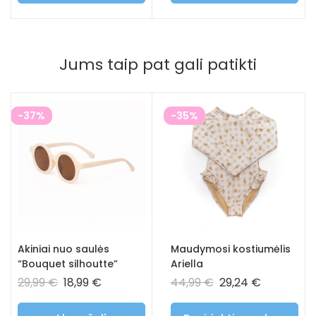
Jums taip pat gali patikti
-37%
-35%
Akiniai nuo saulės
Maudymosi kostiumėlis
“Bouquet silhoutte”
Ariella
29,99
€
18,99
€
44,99
€
29,24
€