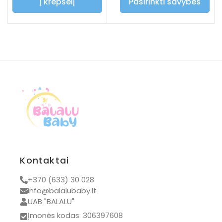
Į krepšelį
Pasirinkti savybes
Kontaktai
+370 (633) 30 028
info@balalubaby.lt
UAB "BALALU"
Įmonės kodas: 306397608