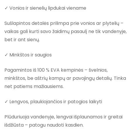
✓ Vonios ir sienelių lipdukai viename
Sušlapintos detalės prilimpa prie vonios ar plytelių –
vaikas gali kurti savo žaidimų pasaulį ne tik vandenyje,
bet ir ant sienų.
✓ Minkštos ir saugios
Pagamintos iš 100 % EVA kempinės – švelnios,
minkštos, be aštrių kampų ar pavojingų detalių. Tinka
net patiems mažiausiems.
✓ Lengvos, plaukiojančios ir patogios laikyti
Plūduriuoja vandenyje, lengvai išplaunamos ir greitai
išdžiūsta – patogu naudoti kasdien.