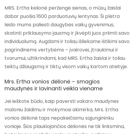
MRS. Ertha kelionė peržengė sienas, o mūsų žaislai
dabar puošia 1600 parduotuvių lentynas. Ši plėtra
leido mums paliesti daugybės vaikų gyvenimus,
skatinti priklausymo jausmą ir įkvėpti juos priimti savo
individualumą. Augdami ir toliau išliekame ištikimi savo
pagrindinėms vertybėms – įvairovei, įtraukimui ir
tvarumui, užtikrindami, kad MRS. Ertha žaislai ir toliau
teiktų džiaugsmą ir tiktų visom vaikų kartom ateityje.
Mrs. Ertha vonios dėlionė – smagios
maudynės ir lavinanti veikla viename
Jei ieškote būdo, kaip paversti vakaro maudynes
maloniu žaidimu ir mokymosi akimirka,
Mrs. Ertha
vonios dėlionė
taps nepakeičiamu sąjungininku
vonioje. Šios plaukiojančios dėlionės ne tik linksmina,