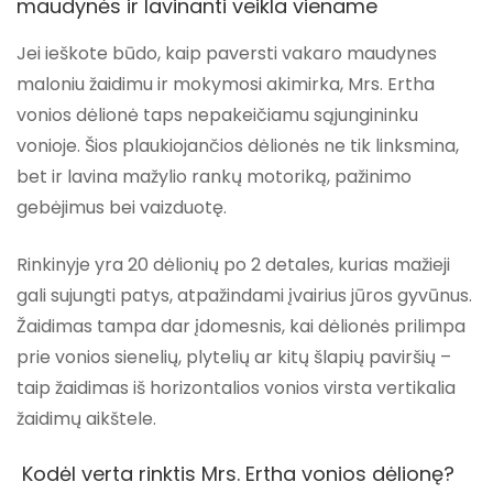
maudynės ir lavinanti veikla viename
Jei ieškote būdo, kaip paversti vakaro maudynes
maloniu žaidimu ir mokymosi akimirka,
Mrs. Ertha
vonios dėlionė
taps nepakeičiamu sąjungininku
vonioje. Šios plaukiojančios dėlionės ne tik linksmina,
bet ir lavina mažylio rankų motoriką, pažinimo
gebėjimus bei vaizduotę.
Rinkinyje yra
20 dėlionių po 2 detales
, kurias mažieji
gali sujungti patys, atpažindami įvairius
jūros gyvūnus
.
Žaidimas tampa dar įdomesnis, kai dėlionės
prilimpa
prie vonios sienelių
, plytelių ar kitų šlapių paviršių –
taip žaidimas iš horizontalios vonios virsta vertikalia
žaidimų aikštele.
Kodėl verta rinktis Mrs. Ertha vonios dėlionę?