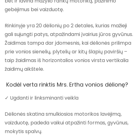
bet ir lavina mažylio rankų motoriką, pažinimo
gebėjimus bei vaizduotę.
Rinkinyje yra
20 dėlionių po 2 detales
, kurias mažieji
gali sujungti patys, atpažindami įvairius
jūros gyvūnus
.
Žaidimas tampa dar įdomesnis, kai dėlionės
prilimpa
prie vonios sienelių
, plytelių ar kitų šlapių paviršių –
taip žaidimas iš horizontalios vonios virsta vertikalia
žaidimų aikštele.
Kodėl verta rinktis Mrs. Ertha vonios dėlionę?
✓ Ugdanti ir linksminanti veikla
Dėlionės skatina smulkiosios motorikos lavėjimą,
vaizduotę, padeda vaikui atpažinti formas, gyvūnus,
mokytis spalvų.