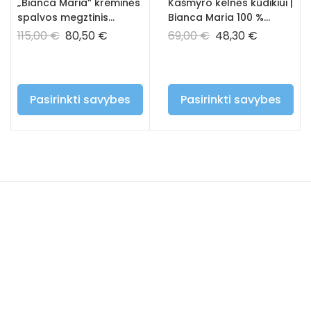
„Bianca Maria“ kreminės
Kašmyro kelnės kūdikiui |
spalvos megztinis
Bianca Maria 100 %
kūdikiui ir vaikui – 100%
hipoalerginės vaikiškos
115,00
€
80,50
€
69,00
€
48,30
€
prabangus kašmyras
kelnės – kreminė
Pasirinkti savybes
Pasirinkti savybes