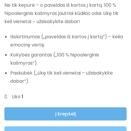
Ne tik kepurė – o paveldas iš kartos į kartą. 100 %
hipoalerginis kašmyras jautriai kūdikio odai. Likę tik
keli vienetai – užsisakykite dabar!
Išskirtinumas
(„paveldas iš kartos į kartą“) – kelia
emocinę vertę.
Kokybės garantas
(„100 % hipoalerginis
kašmyras“).
Paskubėk
(„Likę tik keli vienetai – užsisakykite
dabar“).
Liko
1
Į krepšelį