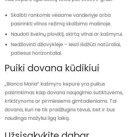
Skalbti rankomis vėsiame vandenyje arba
pasirinkti vilnos režimą skalbimo mašinoje.
Naudoti švelnų ploviklį, skirtą vilnai ar kašmyrui.
Nedžiovinti džiovyklėje – leisti išdžiūti natūraliai,
patiesus horizontaliai.
Puiki dovana kūdikiui
„Bianca Maria“ kašmyro kepurė yra puikus
pasirinkimas kaip dovana naujagimio sutiktuvėms,
krikštynoms ar pirmiesiems gimtadieniams. Tai
dovana, kuri ne tik pradžiugins tėvus, bet ir bus
naudinga mažyliui ilgą laiką.
Užsisakykite dabar