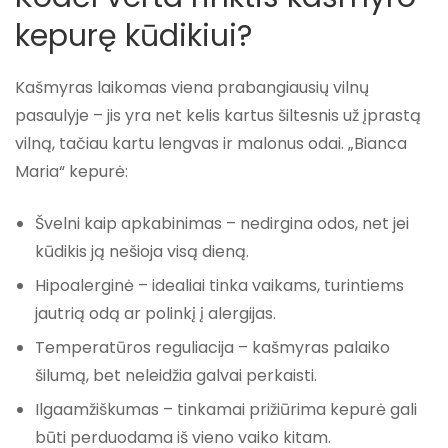
kepurę kūdikiui?
Kašmyras laikomas viena prabangiausių vilnų
pasaulyje – jis yra net kelis kartus šiltesnis už įprastą
vilną, tačiau kartu lengvas ir malonus odai. „Bianca
Maria“ kepurė:
Švelni kaip apkabinimas
– nedirgina odos, net jei
kūdikis ją nešioja visą dieną.
Hipoalerginė
– idealiai tinka vaikams, turintiems
jautrią odą ar polinkį į alergijas.
Temperatūros reguliacija
– kašmyras palaiko
šilumą, bet neleidžia galvai perkaisti.
Ilgaamžiškumas
– tinkamai prižiūrima kepurė gali
būti perduodama iš vieno vaiko kitam.