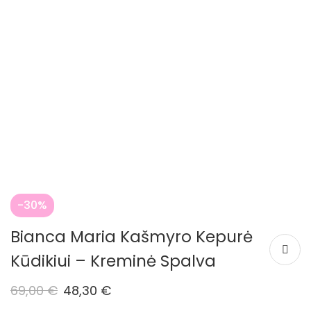
-30%
Bianca Maria Kašmyro Kepurė
Kūdikiui – Kreminė Spalva
69,00
€
48,30
€