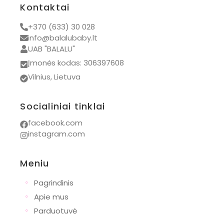
Kontaktai
+370 (633) 30 028
info@balalubaby.lt
UAB "BALALU"
Įmonės kodas: 306397608
Vilnius, Lietuva
Socialiniai tinklai
facebook.com
instagram.com
Meniu
◦
Pagrindinis
◦
Apie mus
◦
Parduotuvė