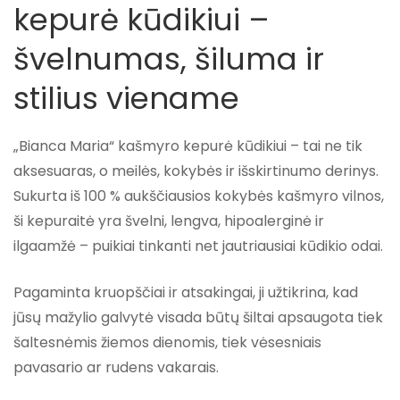
kepurė kūdikiui –
švelnumas, šiluma ir
stilius viename
„Bianca Maria“ kašmyro kepurė kūdikiui – tai ne tik
aksesuaras, o meilės, kokybės ir išskirtinumo derinys.
Sukurta iš 100 % aukščiausios kokybės kašmyro vilnos,
ši kepuraitė yra švelni, lengva, hipoalerginė ir
ilgaamžė – puikiai tinkanti net jautriausiai kūdikio odai.
Pagaminta kruopščiai ir atsakingai, ji užtikrina, kad
jūsų mažylio galvytė visada būtų šiltai apsaugota tiek
šaltesnėmis žiemos dienomis, tiek vėsesniais
pavasario ar rudens vakarais.