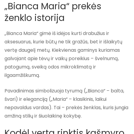
„Bianca Maria“ prekės
ženklo istorija
„Bianca Maria“ gimė iš idėjos kurti drabužius ir
aksesuarus, kurie būtų ne tik gražūs, bet ir išlaikytų
vertę daugelį metų. Kiekvienas gaminys kuriamas
galvojant apie tėvų ir vaikų poreikius – švelnumą,
patogumą, sveiką odos mikroklimatą ir
ilgaamžiškumą.
Pavadinimas simbolizuoja tyrumą („Bianca“ – balta,
švari) ir eleganciją („Maria“ – klasikinis, laikui
nepavaldus vardas). Tai – prekės ženklas, kuris jungia
amžiną stilių ir šiuolaikinę kokybę.
Kodėl verta rinktis kašmyro