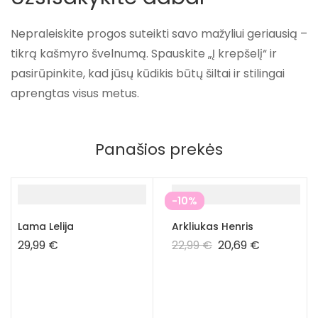
Nepraleiskite progos suteikti savo mažyliui geriausią –
tikrą kašmyro švelnumą
. Spauskite
„Į krepšelį“
ir
pasirūpinkite, kad jūsų kūdikis būtų šiltai ir stilingai
aprengtas visus metus.
Panašios prekės
-10%
Lama Lelija
Arkliukas Henris
29,99
€
22,99
€
20,69
€