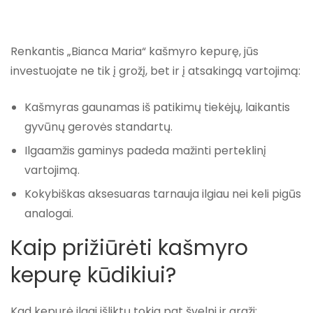
Renkantis „Bianca Maria“ kašmyro kepurę, jūs
investuojate ne tik į grožį, bet ir į atsakingą vartojimą:
Kašmyras gaunamas iš patikimų tiekėjų, laikantis
gyvūnų gerovės standartų.
Ilgaamžis gaminys padeda mažinti perteklinį
vartojimą.
Kokybiškas aksesuaras tarnauja ilgiau nei keli pigūs
analogai.
Kaip prižiūrėti kašmyro
kepurę kūdikiui?
Kad kepurė ilgai išliktų tokia pat švelni ir graži: