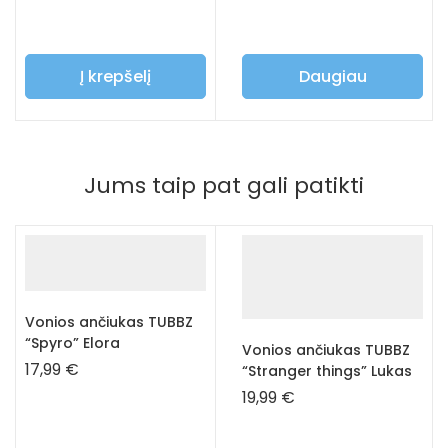
Į krepšelį
Daugiau
Jums taip pat gali patikti
Vonios ančiukas TUBBZ
“Spyro” Elora
Vonios ančiukas TUBBZ
17,99
€
“Stranger things” Lukas
19,99
€