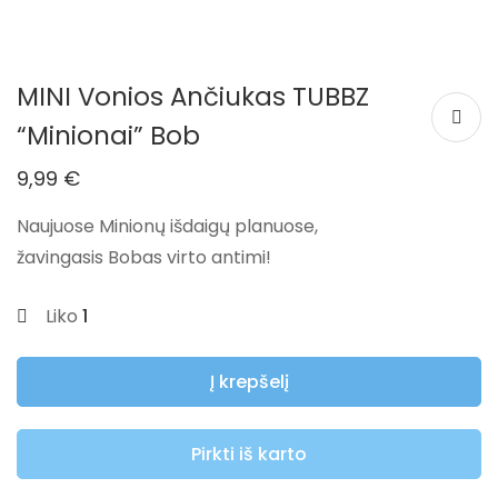
MINI Vonios Ančiukas TUBBZ
“Minionai” Bob
9,99
€
Naujuose Minionų išdaigų planuose,
žavingasis
Bobas
virto antimi!
Liko
1
Į krepšelį
Pirkti iš karto