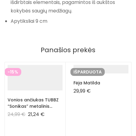
išdirbtais elementais, pagamintos iš aukštos
kokybės saugių medžiagų.
Apytiksliai 9 cm
Panašios prekės
-15%
IŠPARDUOTA
Fėja Matilda
29,99
€
Vonios ančiukas TUBBZ
“Sonikas” metalinis
Sonikas
24,99
€
21,24
€