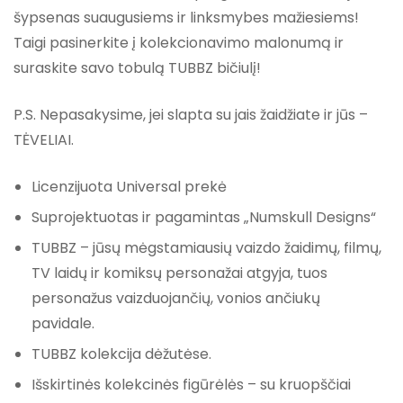
šypsenas suaugusiems ir linksmybes mažiesiems!
Taigi pasinerkite į kolekcionavimo malonumą ir
suraskite savo tobulą TUBBZ bičiulį!
P.S. Nepasakysime, jei slapta su jais žaidžiate ir jūs –
TĖVELIAI.
Licenzijuota Universal prekė
Suprojektuotas ir pagamintas „Numskull Designs“
TUBBZ – jūsų mėgstamiausių vaizdo žaidimų, filmų,
TV laidų ir komiksų personažai atgyja, tuos
personažus vaizduojančių, vonios ančiukų
pavidale.
TUBBZ kolekcija dėžutėse.
Išskirtinės kolekcinės figūrėlės – su kruopščiai