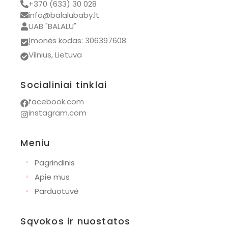
+370 (633) 30 028
info@balalubaby.lt
UAB "BALALU"
Įmonės kodas: 306397608
Vilnius, Lietuva
Socialiniai tinklai
facebook.com
instagram.com
Meniu
◦
Pagrindinis
◦
Apie mus
◦
Parduotuvė
Sąvokos ir nuostatos