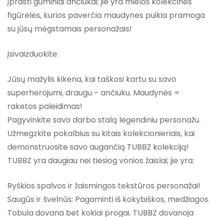
įprasti guminiai ančiukai; jie yra mielos kolekcinės
figūrėlės, kurios paverčia maudynes puikia pramoga
su jūsų mėgstamais personažais!
Įsivaizduokite:
Jūsų mažylis kikena, kai taškosi kartu su savo
superherojumi, draugu – ančiuku. Maudynės =
raketos paleidimas!
Pagyvinkite savo darbo stalą legendiniu personažu.
Užmegzkite pokalbius su kitais kolekcionieriais, kai
demonstruosite savo augančią TUBBZ kolekciją!
TUBBZ yra daugiau nei tiesiog vonios žaislai; jie yra:
Ryškios spalvos ir žaismingos tekstūros personažai!
Saugūs ir švelnūs: Pagaminti iš kokybiškos, medžiagos.
Tobula dovana bet kokiai progai. TUBBZ dovanoja