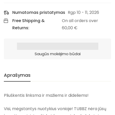
Numatomas pristatymas
Rgp 10 - 11, 2026
Free Shipping &
On all orders over
Returns:
60,00
€
Saugūs mokėjimo būdai
Aprašymas
Pliuškentis linksma ir mažiems ir dideliems!
Visi, mėgstantys nuotykius vonioje! TUBBZ nėra jūsų