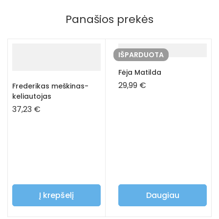
Panašios prekės
IŠPARDUOTA
Fėja Matilda
29,99
€
Frederikas meškinas-
keliautojas
37,23
€
Į krepšelį
Daugiau