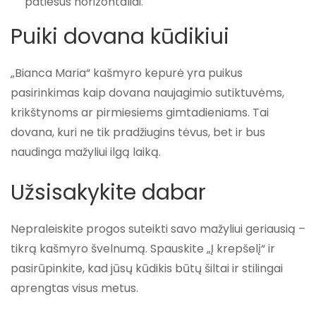
patiesus horizontaliai.
Puiki dovana kūdikiui
„Bianca Maria“ kašmyro kepurė yra puikus
pasirinkimas kaip dovana naujagimio sutiktuvėms,
krikštynoms ar pirmiesiems gimtadieniams. Tai
dovana, kuri ne tik pradžiugins tėvus, bet ir bus
naudinga mažyliui ilgą laiką.
Užsisakykite dabar
Nepraleiskite progos suteikti savo mažyliui geriausią –
tikrą kašmyro švelnumą
. Spauskite
„Į krepšelį“
ir
pasirūpinkite, kad jūsų kūdikis būtų šiltai ir stilingai
aprengtas visus metus.