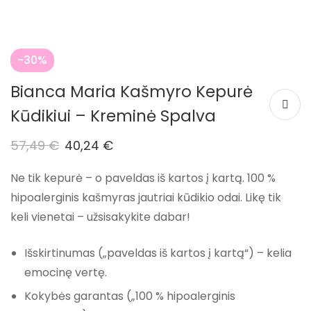
-30%
Bianca Maria Kašmyro Kepurė
Kūdikiui – Kreminė Spalva
57,49
€
40,24
€
Ne tik kepurė – o paveldas iš kartos į kartą. 100 %
hipoalerginis kašmyras jautriai kūdikio odai. Likę tik
keli vienetai – užsisakykite dabar!
Išskirtinumas
(„paveldas iš kartos į kartą“) – kelia
emocinę vertę.
Kokybės garantas
(„100 % hipoalerginis