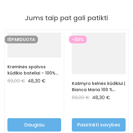
Jums taip pat gali patikti
IŠPARDUOTA
-30%
Kreminės spalvos
kūdikio bateliai – 100%
prabangus kašmyras
69,00
€
48,30
€
Kašmyro kelnės kūdikiui |
Bianca Maria 100 %
hipoalerginės vaikiškos
69,00
€
48,30
€
kelnės – mėlynos
spalvos
Daugiau
Pasirinkti savybes