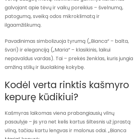
galvojant apie tėvų ir vaikų poreikius – švelnumą,
patogumą, sveiką odos mikroklimatą ir
ilgaamžiškumą.
Pavadinimas simbolizuoja tyrumą („Bianca“ – balta,
švari) ir eleganciją („Maria“ – klasikinis, laikui
nepavaldus vardas). Tai – prekės ženklas, kuris jungia
amžiną stilių ir šiuolaikinę kokybę.
Kodėl verta rinktis kašmyro
kepurę kūdikiui?
Kašmyras laikomas viena prabangiausių vilnų
pasaulyje – jis yra net kelis kartus šiltesnis už įprastą
vilną, tačiau kartu lengvas ir malonus odai. „Bianca