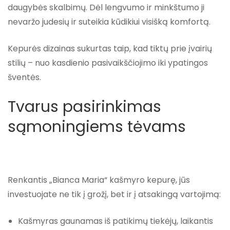
daugybės skalbimų. Dėl lengvumo ir minkštumo ji
nevaržo judesių ir suteikia kūdikiui visišką komfortą.
Kepurės dizainas sukurtas taip, kad tiktų prie įvairių
stilių – nuo kasdienio pasivaikščiojimo iki ypatingos
šventės.
Tvarus pasirinkimas
sąmoningiems tėvams
Renkantis „Bianca Maria“ kašmyro kepurę, jūs
investuojate ne tik į grožį, bet ir į atsakingą vartojimą:
Kašmyras gaunamas iš patikimų tiekėjų, laikantis