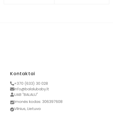
Kontaktai
+370 (633) 30 028
info@balalubaby.lt
UAB "BALALU"
Įmonės kodas: 306397608
Vilnius, Lietuva