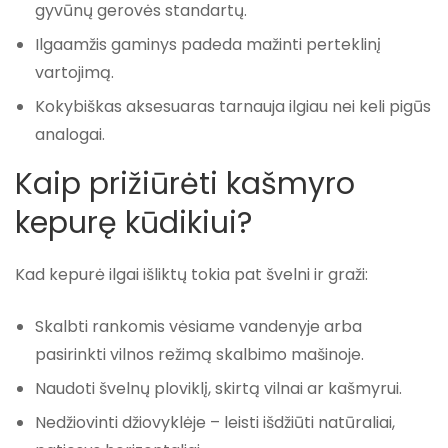
gyvūnų gerovės standartų.
Ilgaamžis gaminys padeda mažinti perteklinį
vartojimą.
Kokybiškas aksesuaras tarnauja ilgiau nei keli pigūs
analogai.
Kaip prižiūrėti kašmyro
kepurę kūdikiui?
Kad kepurė ilgai išliktų tokia pat švelni ir graži:
Skalbti rankomis vėsiame vandenyje arba
pasirinkti vilnos režimą skalbimo mašinoje.
Naudoti švelnų ploviklį, skirtą vilnai ar kašmyrui.
Nedžiovinti džiovyklėje – leisti išdžiūti natūraliai,