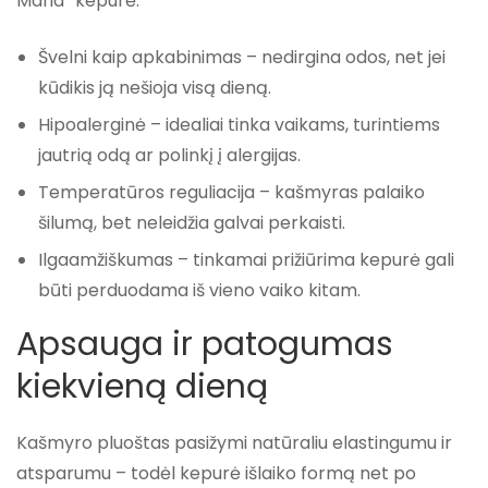
Maria“ kepurė:
Švelni kaip apkabinimas
– nedirgina odos, net jei
kūdikis ją nešioja visą dieną.
Hipoalerginė
– idealiai tinka vaikams, turintiems
jautrią odą ar polinkį į alergijas.
Temperatūros reguliacija
– kašmyras palaiko
šilumą, bet neleidžia galvai perkaisti.
Ilgaamžiškumas
– tinkamai prižiūrima kepurė gali
būti perduodama iš vieno vaiko kitam.
Apsauga ir patogumas
kiekvieną dieną
Kašmyro pluoštas pasižymi natūraliu elastingumu ir
atsparumu – todėl kepurė išlaiko formą net po