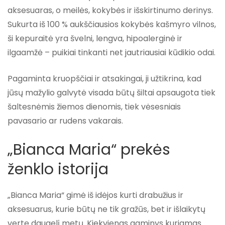
aksesuaras, o meilės, kokybės ir išskirtinumo derinys.
Sukurta iš 100 % aukščiausios kokybės kašmyro vilnos,
ši kepuraitė yra švelni, lengva, hipoalerginė ir
ilgaamžė – puikiai tinkanti net jautriausiai kūdikio odai.
Pagaminta kruopščiai ir atsakingai, ji užtikrina, kad
jūsų mažylio galvytė visada būtų šiltai apsaugota tiek
šaltesnėmis žiemos dienomis, tiek vėsesniais
pavasario ar rudens vakarais.
„Bianca Maria“ prekės
ženklo istorija
„Bianca Maria“ gimė iš idėjos kurti drabužius ir
aksesuarus, kurie būtų ne tik gražūs, bet ir išlaikytų
vertę daugelį metų. Kiekvienas gaminys kuriamas