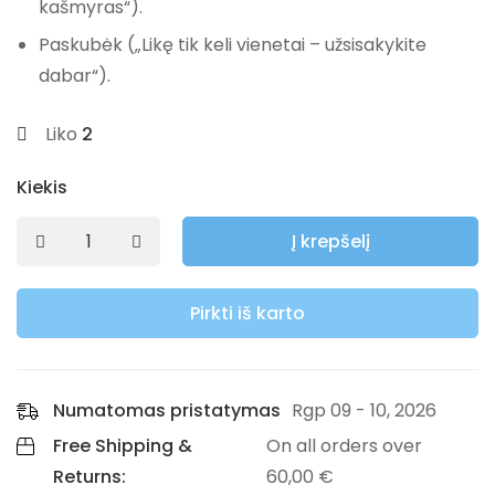
kašmyras“).
Paskubėk
(„Likę tik keli vienetai – užsisakykite
dabar“).
Liko
2
Kiekis
Į krepšelį
Pirkti iš karto
Numatomas pristatymas
Rgp 09 - 10, 2026
Free Shipping &
On all orders over
Returns:
60,00
€