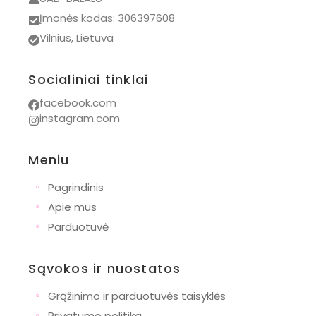
Numskull
Įmonės kodas: 306397608
PAZ Rodriguez
Vilnius, Lietuva
Wishbone
Socialiniai tinklai
Bianca Maria
facebook.com
Dovanos
instagram.com
Naujagimiams
Krikštynoms
Meniu
Gimtadieniui
◦
Pagrindinis
Pirmajai komunijai
◦
Apie mus
◦
Parduotuvė
Mamoms
Krepšiai
Sąvokos ir nuostatos
Drabužiai
◦
Grąžinimo ir parduotuvės taisyklės
Naujienos
◦
Privatumo politika