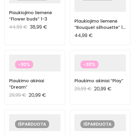
Plaukiojimo liemenė
“Flower buds” 1-3
Plaukiojimo liemenė
44,99
€
38,99
€
“Bouquet silhouette” 1-
3
44,99
€
-30%
-30%
Plaukimo akiniai
Plaukimo akiniai “Play”
“Dream”
29,99
€
20,99
€
29,99
€
20,99
€
IŠPARDUOTA
IŠPARDUOTA