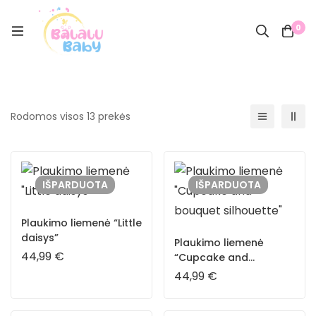
0
Rodomos visos 13 prekės
IŠPARDUOTA
IŠPARDUOTA
Plaukimo liemenė “Little
daisys”
Plaukimo liemenė
44,99
€
“Cupcake and
bouquet silhouette”
44,99
€