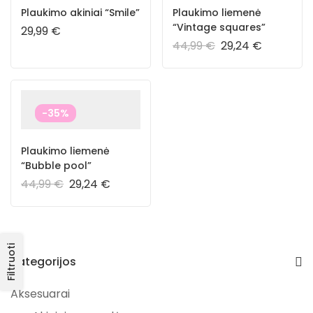
Plaukimo akiniai “Smile”
Plaukimo liemenė
“Vintage squares”
29,99
€
44,99
€
29,24
€
-35%
Plaukimo liemenė
“Bubble pool”
44,99
€
29,24
€
Filtruoti
Kategorijos
Aksesuarai