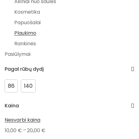
Akiniai nuo saulės
Kosmetika
Papuošalai
Plaukimo
Rankinės
Pasiūlymai
Išpardavimai
Pagal rūbų dydį
PAVASARIO NUOLAIDOS
Kūdikiams
86
140
Valgymui
Kaina
Maudynėms
Aksesuarai
Nesvarbi kaina
Vokai
–
10,00
€
20,00
€
Kramtymui