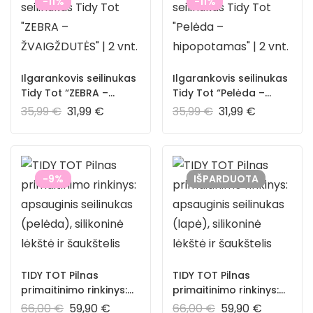
-11%
-11%
Ilgarankovis seilinukas
Ilgarankovis seilinukas
Tidy Tot “ZEBRA –
Tidy Tot “Pelėda –
ŽVAIGŽDUTĖS” | 2 vnt.
hipopotamas” | 2 vnt.
35,99
€
31,99
€
35,99
€
31,99
€
-9%
IŠPARDUOTA
TIDY TOT Pilnas
TIDY TOT Pilnas
primaitinimo rinkinys:
primaitinimo rinkinys:
apsauginis seilinukas
apsauginis seilinukas
66,00
€
59,90
€
66,00
€
59,90
€