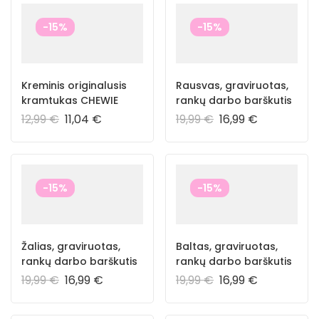
-15%
-15%
Kreminis originalusis
Rausvas, graviruotas,
kramtukas CHEWIE
rankų darbo barškutis
12,99
€
11,04
€
19,99
€
16,99
€
-15%
-15%
Žalias, graviruotas,
Baltas, graviruotas,
rankų darbo barškutis
rankų darbo barškutis
19,99
€
16,99
€
19,99
€
16,99
€