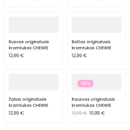
(pelėda), silikoninė
(lapė), silikoninė lėkštė
lėkštė ir šaukštelis
ir šaukštelis
Rusvas originalusis
Baltas originalusis
kramtukas CHEWIE
kramtukas CHEWIE
12,99
€
12,99
€
-15%
Žalias originalusis
Rausvas originalusis
kramtukas CHEWIE
kramtukas CHEWIE
12,99
€
12,99
€
10,99
€