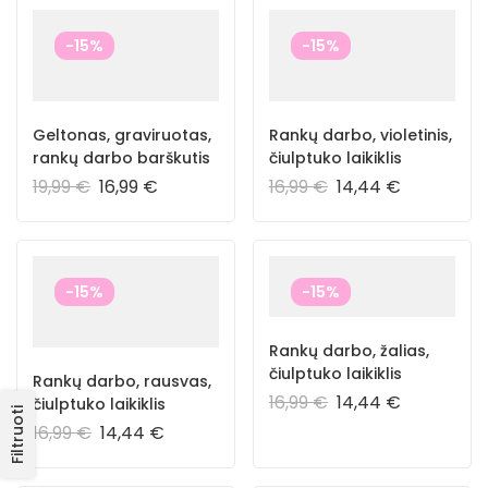
-15%
-15%
Geltonas, graviruotas,
Rankų darbo, violetinis,
rankų darbo barškutis
čiulptuko laikiklis
19,99
€
16,99
€
16,99
€
14,44
€
-15%
-15%
Rankų darbo, žalias,
čiulptuko laikiklis
Rankų darbo, rausvas,
16,99
€
14,44
€
čiulptuko laikiklis
Filtruoti
16,99
€
14,44
€