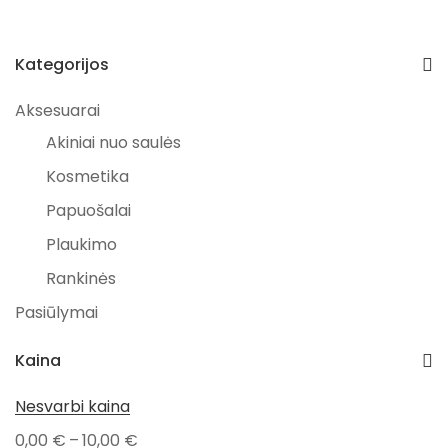
Kategorijos
Aksesuarai
Akiniai nuo saulės
Kosmetika
Papuošalai
Plaukimo
Rankinės
Pasiūlymai
Išpardavimai
Kaina
PAVASARIO NUOLAIDOS
Nesvarbi kaina
Kūdikiams
–
0,00
€
10,00
€
Valgymui