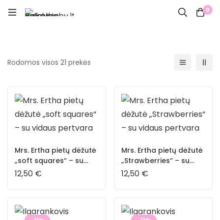
0
Rodomos visos 21 prekės
Mrs. Ertha pietų dėžutė
Mrs. Ertha pietų dėžutė
„soft squares“ – su
„Strawberries“ – su
vidaus pertvara
vidaus pertvara
12,50
€
12,50
€