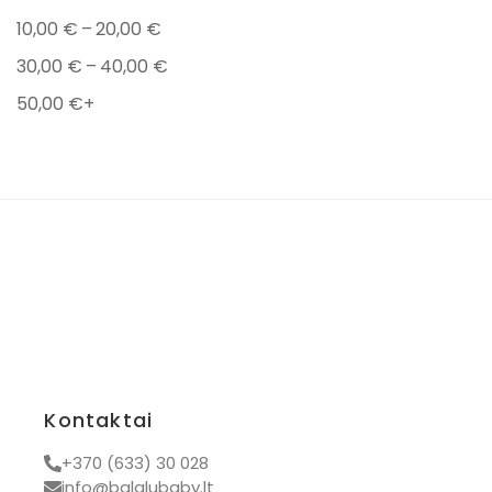
–
10,00
€
20,00
€
Maudynėms
–
30,00
€
40,00
€
Aksesuarai
50,00
€
+
Vokai
Kramtymui
Pledai
Dovanos kūdikiams
Prekiniai ženklai
Ayuna
Popelin
Tidy tot
BamBam
Kontaktai
Bon Ton Toys
+370 (633) 30 028
Chewies
info@balalubaby.lt