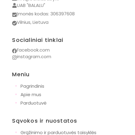
UAB "BALALU"
Iglu
Įmonės kodas: 306397608
Kidiwi
Vilnius, Lietuva
Kovap
Mrs. Ertha
Socialiniai tinklai
Numskull
facebook.com
instagram.com
PAZ Rodriguez
Wishbone
Meniu
Bianca Maria
◦
Pagrindinis
Dovanos
◦
Apie mus
Naujagimiams
◦
Parduotuvė
Krikštynoms
Gimtadieniui
Sąvokos ir nuostatos
Pirmajai komunijai
◦
Grąžinimo ir parduotuvės taisyklės