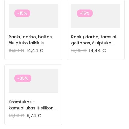
-15%
-15%
Rankų darbo, baltas,
Rankų darbo, tamsiai
čiulptuko laikiklis
geltonas, čiulptuko
laikiklis
16,99
€
14,44
€
16,99
€
14,44
€
-35%
Kramtukas –
kamuoliukas iš silikono
be BPA
14,99
€
9,74
€