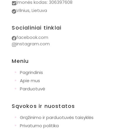
Įmonės kodas: 306397608
Vilnius, Lietuva
Socialiniai tinklai
facebook.com
instagram.com
Meniu
◦
Pagrindinis
◦
Apie mus
◦
Parduotuvė
Sąvokos ir nuostatos
◦
Grąžinimo ir parduotuvės taisyklės
◦
Privatumo politika