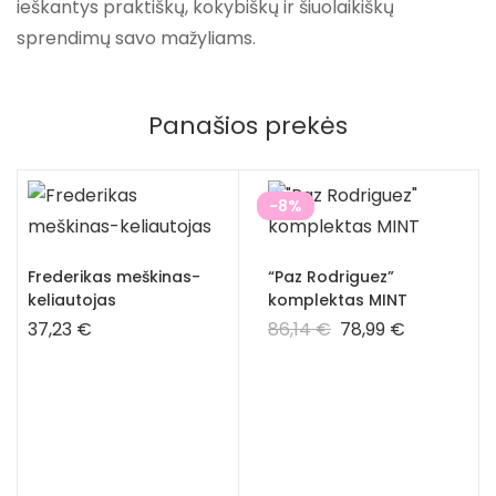
ieškantys praktiškų, kokybiškų ir šiuolaikiškų
sprendimų savo mažyliams.
Panašios prekės
-8%
Frederikas meškinas-
“Paz Rodriguez”
keliautojas
komplektas MINT
37,23
€
86,14
€
78,99
€