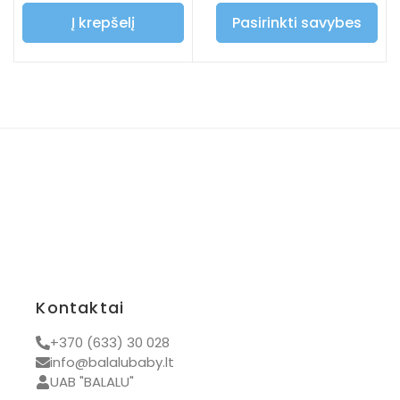
Į krepšelį
Pasirinkti savybes
Kontaktai
+370 (633) 30 028
info@balalubaby.lt
UAB "BALALU"