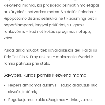
kiekvienai mamai, kai prasideda primaitinimo etapas
ar kūrybinės netvarkos metas. Šie dailūs
Pelėdos ir
Hipopotamo
dizaino seilinukai ne tik žaismingi, bet ir
neperšlampami, lengvai prižiūrimi, su ilgomis
rankovėmis – kad net košės sprogimas netaptų
krize.
Puikiai tinka naudoti tiek savarankiškai, tiek kartu su
Tidy Tot Bib & Tray
rinkiniu – maksimaliai švariai ir
ramiai patirčiai prie stalo.
Savybės, kurias pamils kiekviena mama:
Neperšlampamas audinys
– saugo drabužius nuo
skysčių ir dėmių
Reguliuojamas kaklo užsegimas
– tinka įvairaus