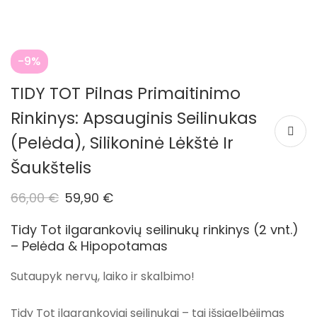
-9%
TIDY TOT Pilnas Primaitinimo
Rinkinys: Apsauginis Seilinukas
(pelėda), Silikoninė Lėkštė Ir
Šaukštelis
66,00
€
59,90
€
Tidy Tot ilgarankovių seilinukų rinkinys (2 vnt.)
– Pelėda & Hipopotamas
Sutaupyk nervų, laiko ir skalbimo!
Tidy Tot
ilgarankoviai seilinukai – tai išsigelbėjimas