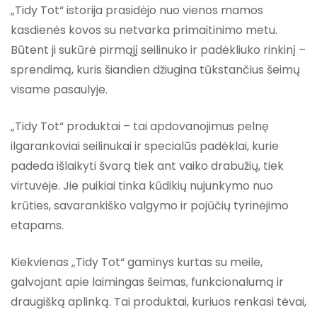
„Tidy Tot“ istorija prasidėjo nuo vienos mamos
kasdienės kovos su netvarka primaitinimo metu.
Būtent ji sukūrė pirmąjį seilinuko ir padėkliuko rinkinį –
sprendimą, kuris šiandien džiugina tūkstančius šeimų
visame pasaulyje.
„Tidy Tot“ produktai – tai apdovanojimus pelnę
ilgarankoviai seilinukai ir specialūs padėklai, kurie
padeda išlaikyti švarą tiek ant vaiko drabužių, tiek
virtuvėje. Jie puikiai tinka kūdikių nujunkymo nuo
krūties, savarankiško valgymo ir pojūčių tyrinėjimo
etapams.
Kiekvienas „Tidy Tot“ gaminys kurtas su meile,
galvojant apie
laimingas šeimas
,
funkcionalumą
ir
draugišką aplinką
. Tai produktai, kuriuos renkasi tėvai,