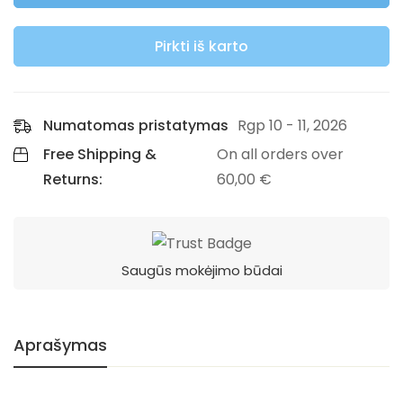
Pirkti iš karto
Numatomas pristatymas
Rgp 10 - 11, 2026
Free Shipping &
On all orders over
Returns:
60,00
€
Saugūs mokėjimo būdai
Aprašymas