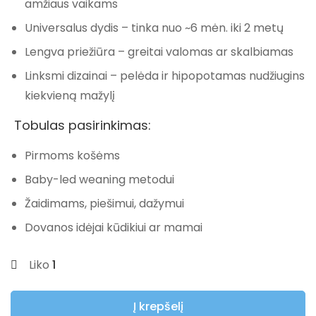
amžiaus vaikams
Universalus dydis
– tinka nuo ~6 mėn. iki 2 metų
Lengva priežiūra
– greitai valomas ar skalbiamas
Linksmi dizainai
– pelėda ir hipopotamas nudžiugins
kiekvieną mažylį
Tobulas pasirinkimas:
Pirmoms košėms
Baby-led weaning metodui
Žaidimams, piešimui, dažymui
Dovanos idėjai kūdikiui ar mamai
Liko
1
Į krepšelį