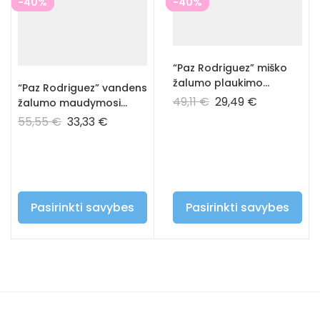
-40%
-40%
“Paz Rodriguez” miško
žalumo plaukimo
“Paz Rodriguez” vandens
kelnaitės
49,11
€
29,49
€
žalumo maudymosi
kostiumėlis
55,55
€
33,33
€
Pasirinkti savybes
Pasirinkti savybes