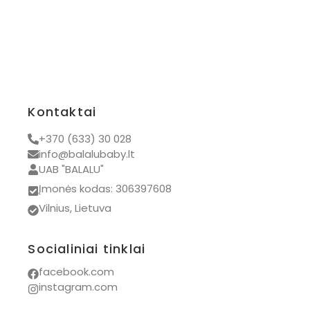
Kontaktai
+370 (633) 30 028
info@balalubaby.lt
UAB "BALALU"
Įmonės kodas: 306397608
Vilnius, Lietuva
Socialiniai tinklai
facebook.com
instagram.com