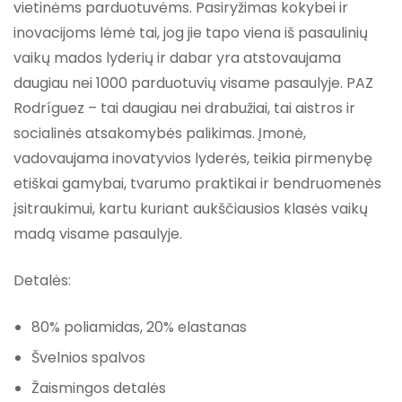
vietinėms parduotuvėms. Pasiryžimas kokybei ir
inovacijoms lėmė tai, jog jie tapo viena iš pasaulinių
vaikų mados lyderių ir dabar yra atstovaujama
daugiau nei 1000 parduotuvių visame pasaulyje. PAZ
Rodríguez – tai daugiau nei drabužiai, tai aistros ir
socialinės atsakomybės palikimas. Įmonė,
vadovaujama inovatyvios lyderės, teikia pirmenybę
etiškai gamybai, tvarumo praktikai ir bendruomenės
įsitraukimui, kartu kuriant aukščiausios klasės vaikų
madą visame pasaulyje.
Detalės:
80% poliamidas, 20% elastanas
Švelnios spalvos
Žaismingos detalės