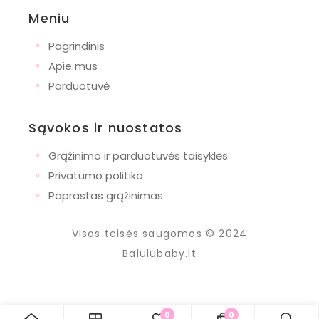
Meniu
◦
Pagrindinis
◦
Apie mus
◦
Parduotuvė
Sąvokos ir nuostatos
◦
Grąžinimo ir parduotuvės taisyklės
◦
Privatumo politika
◦
Paprastas grąžinimas
Visos teisės saugomos © 2024
Balulubaby.lt
0
0