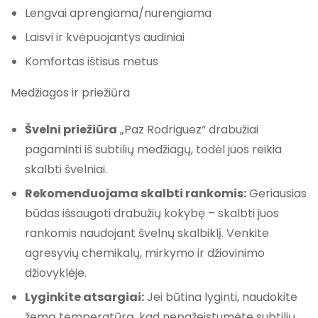
Lengvai aprengiama/nurengiama
Laisvi ir kvėpuojantys audiniai
Komfortas ištisus metus
Medžiagos ir priežiūra
Švelni priežiūra
„Paz Rodriguez“ drabužiai
pagaminti iš subtilių medžiagų, todėl juos reikia
skalbti švelniai.
Rekomenduojama skalbti rankomis:
Geriausias
būdas išsaugoti drabužių kokybę – skalbti juos
rankomis naudojant švelnų skalbiklį. Venkite
agresyvių chemikalų, mirkymo ir džiovinimo
džiovyklėje.
Lyginkite atsargiai:
Jei būtina lyginti, naudokite
žemą temperatūrą, kad nepažeistumėte subtilių