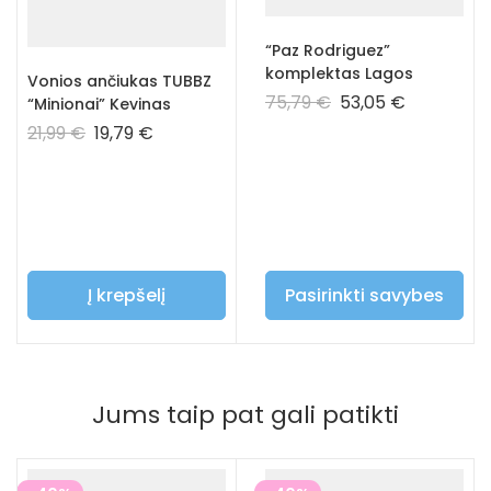
“Paz Rodriguez”
komplektas Lagos
Vonios ančiukas TUBBZ
75,79
€
53,05
€
“Minionai” Kevinas
21,99
€
19,79
€
Į krepšelį
Pasirinkti savybes
Jums taip pat gali patikti