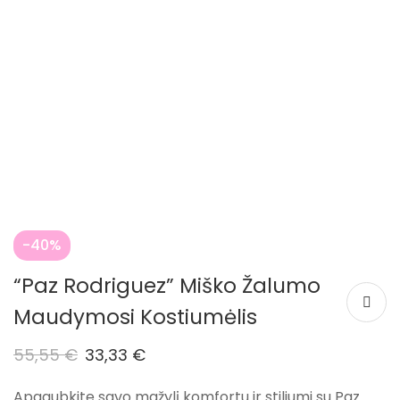
-40%
“Paz Rodriguez” Miško Žalumo
Maudymosi Kostiumėlis
55,55
€
33,33
€
Apgaubkite savo mažylį komfortu ir stiliumi su Paz