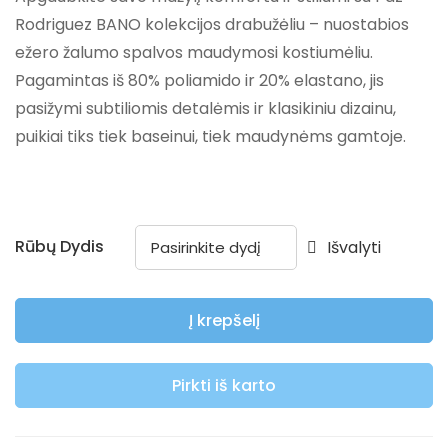
Rodriguez BANO kolekcijos drabužėliu – nuostabios
ežero žalumo spalvos maudymosi kostiumėliu.
Pagamintas iš 80% poliamido ir 20% elastano, jis
pasižymi subtiliomis detalėmis ir klasikiniu dizainu,
puikiai tiks tiek baseinui, tiek maudynėms gamtoje.
Rūbų Dydis
Išvalyti
Į krepšelį
Pirkti iš karto