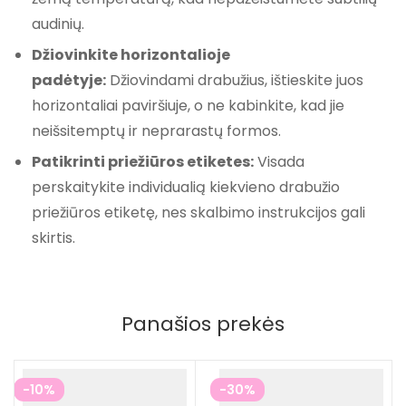
audinių.
Džiovinkite horizontalioje
padėtyje:
Džiovindami drabužius, ištieskite juos
horizontaliai paviršiuje, o ne kabinkite, kad jie
neišsitemptų ir neprarastų formos.
Patikrinti priežiūros etiketes:
Visada
perskaitykite individualią kiekvieno drabužio
priežiūros etiketę, nes skalbimo instrukcijos gali
skirtis.
Panašios prekės
-10%
-30%