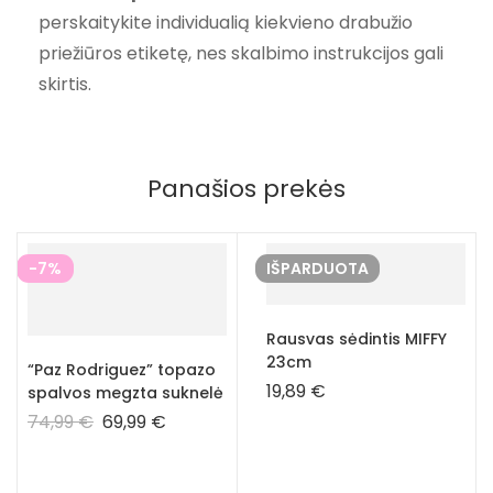
perskaitykite individualią kiekvieno drabužio
priežiūros etiketę, nes skalbimo instrukcijos gali
skirtis.
Panašios prekės
-7%
IŠPARDUOTA
Rausvas sėdintis MIFFY
23cm
“Paz Rodriguez” topazo
19,89
€
spalvos megzta suknelė
74,99
€
69,99
€