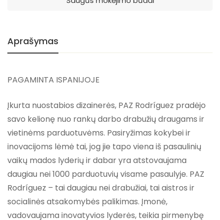
Saugūs mokėjimo būdai
Aprašymas
PAGAMINTA ISPANIJOJE
Įkurta nuostabios dizainerės, PAZ Rodríguez pradėjo
savo kelionę nuo rankų darbo drabužių draugams ir
vietinėms parduotuvėms. Pasiryžimas kokybei ir
inovacijoms lėmė tai, jog jie tapo viena iš pasaulinių
vaikų mados lyderių ir dabar yra atstovaujama
daugiau nei 1000 parduotuvių visame pasaulyje. PAZ
Rodríguez – tai daugiau nei drabužiai, tai aistros ir
socialinės atsakomybės palikimas. Įmonė,
vadovaujama inovatyvios lyderės, teikia pirmenybę