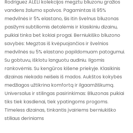
Rodriguez ALELI kolekcijos megztu bliuzonu gražios
vandens žalumo spalvos. Pagamintas iš 95%
medvilnės ir 5% elastano, šis itin švelnus bliuzonas
pasižymi subtiliomis detalėmis ir klasikiniu dizainu,
puikiai tinka bet kokiai progai. Berniukiško bliuzono
savybės: Megztas iš kvėpuojančios ir švelnios
medvilnės su 5% elastano papildomuam patogumui.
Su gobtuvu, išklotu languotu audiniu. Ilgomis
rankovėmis. Su kengūros kišene priekyje. Klasikinis
dizainas niekada neišeis iš mados. Aukštos kokybės
medžiagos užtikrina komfortą ir ilgaamžiškumą.
Universalus ir stilingas pasirinkimas: Bliuzonas puikiai
tiks tiek kasdienai, tiek ypatingoms progoms.
Timeless dizainas, tinkantis įvairiems berniukiško
stiliaus deriniams