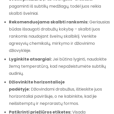
pagaminti iš subtilių medžiagų, todėl juos reikia
skalbti švelniai.
Rekomenduojama skalbti rankomis:
Geriausias
būdas išsaugoti drabužių kokybę – skalbti juos
rankomis naudojant švelnų skalbiklį. Venkite
agresyvių chemikalų, mirkymo ir džiovinimo
džiovyklėje.
Lyginkite atsargiai:
Jei būtina lyginti, naudokite
žemą temperatūrą, kad nepažeistumėte subtilių
audinių.
Džiovinkite horizontalioje
padėtyje:
Džiovindami drabužius, ištieskite juos
horizontaliai paviršiuje, o ne kabinkite, kad jie
neišsitemptų ir neprarastų formos.
Patikrinti priežiūros etiketes:
Visada