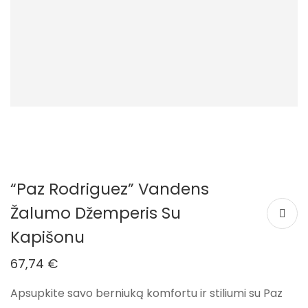
“Paz Rodriguez” Vandens
Žalumo Džemperis Su
Kapišonu
67,74
€
Apsupkite savo berniuką komfortu ir stiliumi su Paz