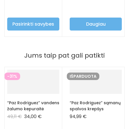
Pasirinkti savybes
Daugiau
Jums taip pat gali patikti
-31%
IŠPARDUOTA
“Paz Rodriguez” vandens
“Paz Rodriguez” sąmanų
žalumo kepuraitė
spalvos krepšys
49,11
€
34,00
€
94,99
€