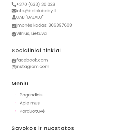
+370 (633) 30 028
info@balalubaby.lt
UAB "BALALU"
Įmonės kodas: 306397608
Vilnius, Lietuva
Socialiniai tinklai
facebook.com
instagram.com
Meniu
◦
Pagrindinis
◦
Apie mus
◦
Parduotuvė
Sąvokos ir nuostatos