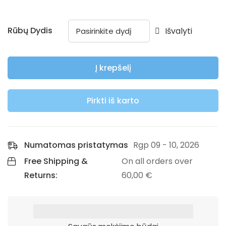
Rūbų Dydis
Išvalyti
Į krepšelį
Pirkti iš karto
Numatomas pristatymas
Rgp 09 - 10, 2026
Free Shipping &
On all orders over
Returns:
60,00
€