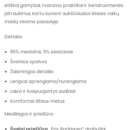
etiškai gamybai, tvarumo praktikai ir bendruomenės
įsitraukimui, kartu kuriant aukščiausios klasės vaikų
madą visame pasaulyje.
Detalės:
95% medvilnė, 5% elastanas
Švelnios spalvos
Žaismingos detalės
Lengvai aprengiama/nurengiama
Laisvi ir kvėpuojantys audiniai
Komfortas ištisus metus
Medžiagos ir priežiūra
Švelni priežiūra
„Paz Rodriguez“ drabužiai