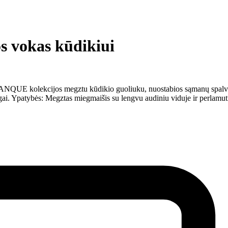
s vokas kūdikiui
ANQUE kolekcijos megztu kūdikio guoliuku, nuostabios sąmanų spalvos.
progai. Ypatybės: Megztas miegmaišis su lengvu audiniu viduje ir perlamu