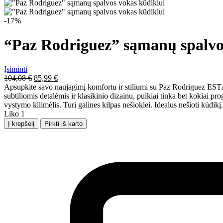
-17%
“Paz Rodriguez” sąmanų spalvo
Įsiminti
Pradinė
Dabartinė
104,08
€
85,99
€
kaina
kaina
Apsupkite savo naujagimį komfortu ir stiliumi su Paz Rodriguez EST
buvo:
yra:
subtiliomis detalėmis ir klasikinio dizainu, puikiai tinka bet kokiai 
104,08 €.
85,99 €.
vystymo kilimėlis. Turi galines kilpas nešioklei. Idealus nešioti kūdikį.
Liko
1
Kiekis
Į krepšelį
Pirkti iš karto