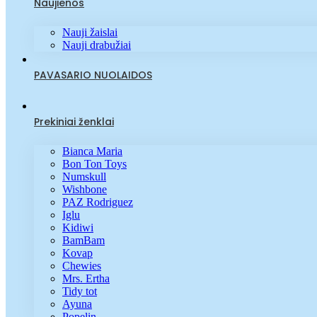
Naujienos
Nauji žaislai
Nauji drabužiai
PAVASARIO NUOLAIDOS
Prekiniai ženklai
Bianca Maria
Bon Ton Toys
Numskull
Wishbone
PAZ Rodriguez
Iglu
Kidiwi
BamBam
Kovap
Chewies
Mrs. Ertha
Tidy tot
Ayuna
Popelin