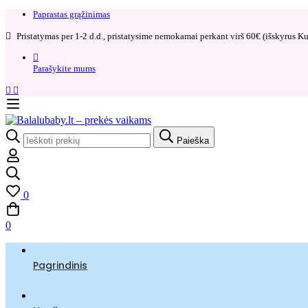
Paprastas grąžinimas​
Pristatymas per 1-2 d.d., pristatysime nemokamai perkant virš 60€ (išskyrus Kur
Parašykite mums
Search
Paieška
for:
0
0
Pagrindinis