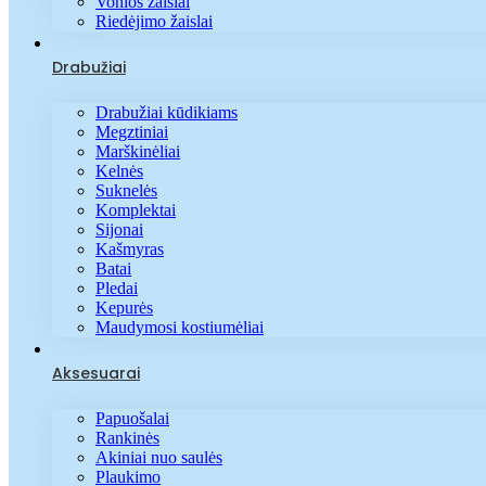
Vonios žaislai
Riedėjimo žaislai
Drabužiai
Drabužiai kūdikiams
Megztiniai
Marškinėliai
Kelnės
Suknelės
Komplektai
Sijonai
Kašmyras
Batai
Pledai
Kepurės
Maudymosi kostiumėliai
Aksesuarai
Papuošalai
Rankinės
Akiniai nuo saulės
Plaukimo