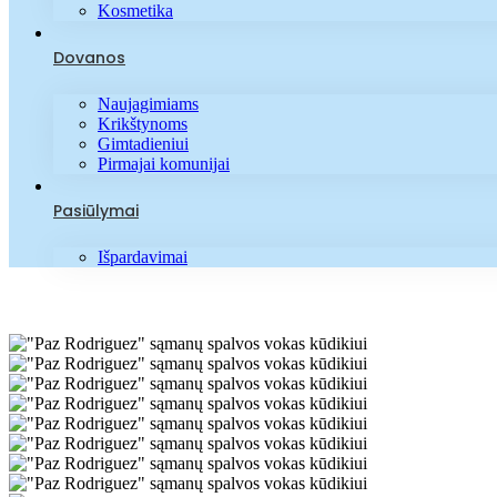
Kosmetika
Dovanos
Naujagimiams
Krikštynoms
Gimtadieniui
Pirmajai komunijai
Pasiūlymai
Išpardavimai