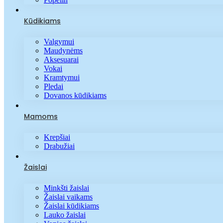
Kūdikiams
Valgymui
Maudynėms
Aksesuarai
Vokai
Kramtymui
Pledai
Dovanos kūdikiams
Mamoms
Krepšiai
Drabužiai
Žaislai
Minkšti žaislai
Žaislai vaikams
Žaislai kūdikiams
Lauko žaislai