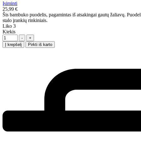
Įsiminti
25,99
€
Šis bambuko puodelis, pagamintas iš atsakingai gautų žaliavų. Puodelis 
stalo įrankių rinkiniais.
Liko
3
Kiekis
-
+
Į krepšelį
Pirkti iš karto