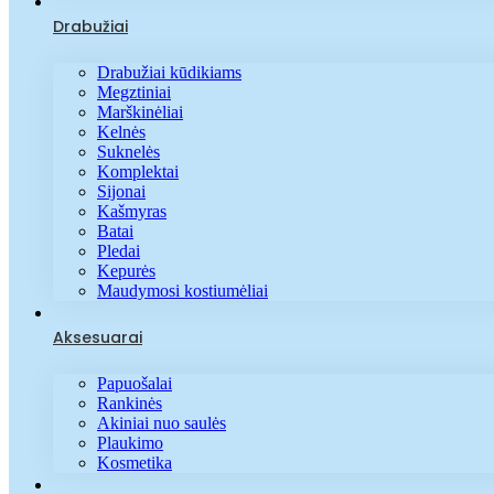
Drabužiai
Drabužiai kūdikiams
Megztiniai
Marškinėliai
Kelnės
Suknelės
Komplektai
Sijonai
Kašmyras
Batai
Pledai
Kepurės
Maudymosi kostiumėliai
Aksesuarai
Papuošalai
Rankinės
Akiniai nuo saulės
Plaukimo
Kosmetika