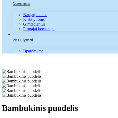
Dovanos
Naujagimiams
Krikštynoms
Gimtadieniui
Pirmajai komunijai
Pasiūlymai
Išpardavimai
Bambukinis puodelis