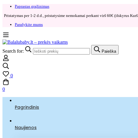
Paprastas grąžinimas​
Pristatymas per 1-2 d.d., pristatysime nemokamai perkant virš 60€ (išskyrus Kurši
Parašykite mums
Search for:
Paieška
0
0
Pagrindinis
Naujienos