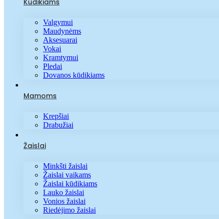
Kūdikiams
Valgymui
Maudynėms
Aksesuarai
Vokai
Kramtymui
Pledai
Dovanos kūdikiams
Mamoms
Krepšiai
Drabužiai
Žaislai
Minkšti žaislai
Žaislai vaikams
Žaislai kūdikiams
Lauko žaislai
Vonios žaislai
Riedėjimo žaislai