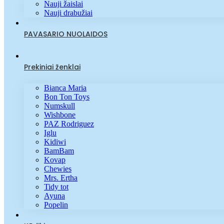
Nauji žaislai
Nauji drabužiai
PAVASARIO NUOLAIDOS
Prekiniai ženklai
Bianca Maria
Bon Ton Toys
Numskull
Wishbone
PAZ Rodriguez
Iglu
Kidiwi
BamBam
Kovap
Chewies
Mrs. Ertha
Tidy tot
Ayuna
Popelin