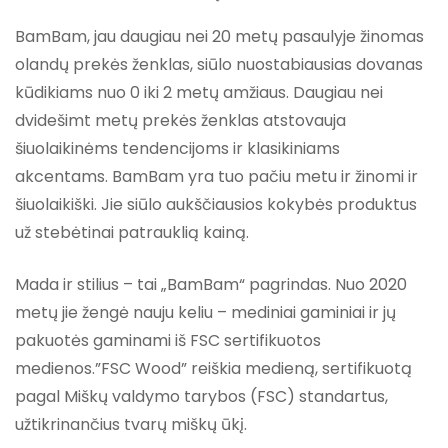
BamBam, jau daugiau nei 20 metų pasaulyje žinomas
olandų prekės ženklas, siūlo nuostabiausias dovanas
kūdikiams nuo 0 iki 2 metų amžiaus. Daugiau nei
dvidešimt metų prekės ženklas atstovauja
šiuolaikinėms tendencijoms ir klasikiniams
akcentams. BamBam yra tuo pačiu metu ir žinomi ir
šiuolaikiški. Jie siūlo aukščiausios kokybės produktus
už stebėtinai patrauklią kainą.
Mada ir stilius – tai „BamBam“ pagrindas. Nuo 2020
metų jie žengė nauju keliu – mediniai gaminiai ir jų
pakuotės gaminami iš FSC sertifikuotos
medienos.”FSC Wood” reiškia medieną, sertifikuotą
pagal Miškų valdymo tarybos (FSC) standartus,
užtikrinančius tvarų miškų ūkį.