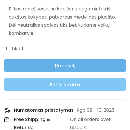
Pilkas rankšluostis su kapišonu pagamintas iš
aukštos kokybės, patvaraus medvilnės pluošto.
Dėl neutralios spalvos tiks bet kuriame vaikų
kambaryje!
Liko
1
Į krepšelį
Pirkti iš karto
Numatomas pristatymas
Rgp 09 - 10, 2026
Free Shipping &
On all orders over
Returns:
60,00
€