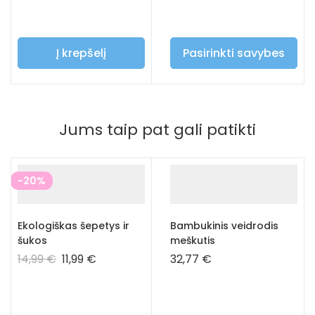
spalvos
Į krepšelį
Pasirinkti savybes
Jums taip pat gali patikti
-20%
Ekologiškas šepetys ir
Bambukinis veidrodis
šukos
meškutis
14,99
€
11,99
€
32,77
€