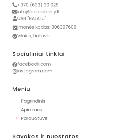
+370 (633) 30 028
info@balalubaby.lt
UAB "BALALU"
Įmonės kodas: 306397608
Vilnius, Lietuva
Socialiniai tinklai
facebook.com
instagram.com
Meniu
◦
Pagrindinis
◦
Apie mus
◦
Parduotuvė
Sąvokos ir nuostatos