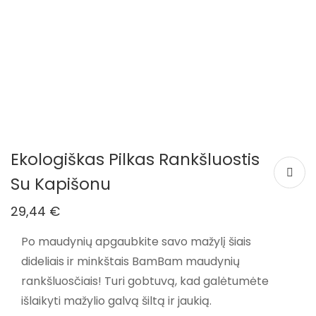
Ekologiškas Pilkas Rankšluostis
Su Kapišonu
29,44
€
Po maudynių apgaubkite savo mažylį šiais
dideliais ir minkštais BamBam maudynių
rankšluosčiais! Turi gobtuvą, kad galėtumėte
išlaikyti mažylio galvą šiltą ir jaukią.