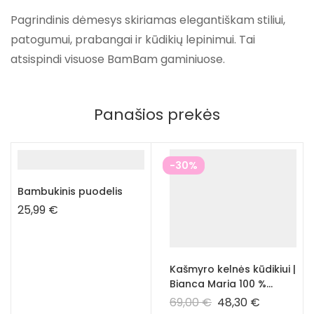
Pagrindinis dėmesys skiriamas elegantiškam stiliui,
patogumui, prabangai ir kūdikių lepinimui. Tai
atsispindi visuose BamBam gaminiuose.
Panašios prekės
-30%
Bambukinis puodelis
25,99
€
Kašmyro kelnės kūdikiui |
Bianca Maria 100 %
hipoalerginės vaikiškos
69,00
€
48,30
€
kelnės – mėlynos