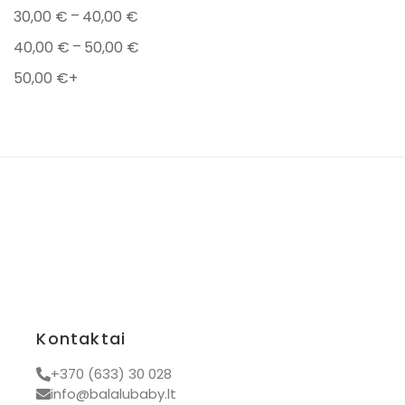
–
30,00
€
40,00
€
Pledai
–
40,00
€
50,00
€
Dovanos kūdikiams
50,00
€
+
Prekiniai ženklai
Ayuna
Popelin
Tidy tot
BamBam
Bon Ton Toys
Chewies
Iglu
Kidiwi
Kontaktai
Kovap
+370 (633) 30 028
Mrs. Ertha
info@balalubaby.lt