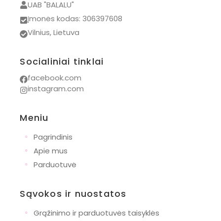
UAB "BALALU"
Numskull
Įmonės kodas: 306397608
PAZ Rodriguez
Vilnius, Lietuva
Wishbone
Bianca Maria
Socialiniai tinklai
Dovanos
facebook.com
instagram.com
Naujagimiams
Krikštynoms
Meniu
Gimtadieniui
◦
Pagrindinis
Pirmajai komunijai
◦
Apie mus
Mamoms
◦
Parduotuvė
Krepšiai
Drabužiai
Sąvokos ir nuostatos
Naujienos
◦
Grąžinimo ir parduotuvės taisyklės