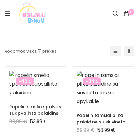
0
Rodomos visos 7 prekės
-40%
-34%
Popelin smėlio spalvos
suapvalinta palaidinė
Popelin tamsiai pilka
89,99
€
53,99
€
palaidinė su siuvinėta
maksi apykakle
89,99
€
58,99
€