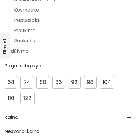
Kosmetika
Papuošalai
Plaukimo
Rankinės
Filtruoti
Pasiūlymai
Išpardavimai
Pagal rūbų dydį
PAVASARIO NUOLAIDOS
Kūdikiams
68
74
80
86
92
98
104
Valgymui
116
122
Maudynėms
Aksesuarai
Kaina
Vokai
Nesvarbi kaina
Kramtymui