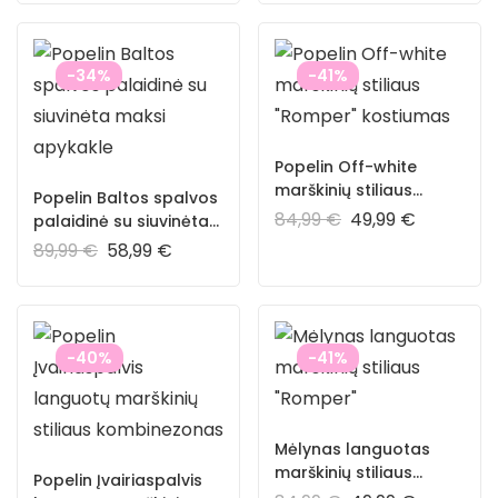
-34%
-41%
Popelin Off-white
marškinių stiliaus
Popelin Baltos spalvos
“Romper” kostiumas
84,99
€
49,99
€
palaidinė su siuvinėta
maksi apykakle
89,99
€
58,99
€
-40%
-41%
Mėlynas languotas
marškinių stiliaus
Popelin Įvairiaspalvis
“Romper”