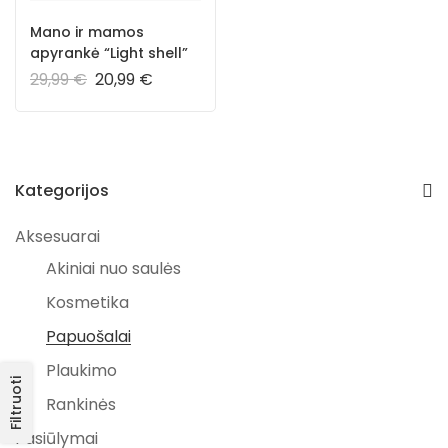
Mano ir mamos
apyrankė “Light shell”
29,99
€
20,99
€
Kategorijos
Aksesuarai
Akiniai nuo saulės
Kosmetika
Papuošalai
Plaukimo
Filtruoti
Rankinės
Pasiūlymai