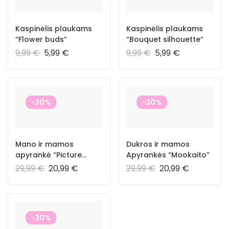
Kaspinėlis plaukams
Kaspinėlis plaukams
“Flower buds”
“Bouquet silhouette”
9,99
€
5,99
€
9,99
€
5,99
€
-30%
-30%
Mano ir mamos
Dukros ir mamos
apyrankė “Picture
Apyrankės “Mookaito”
Jaspar”
29,99
€
20,99
€
29,99
€
20,99
€
-30%