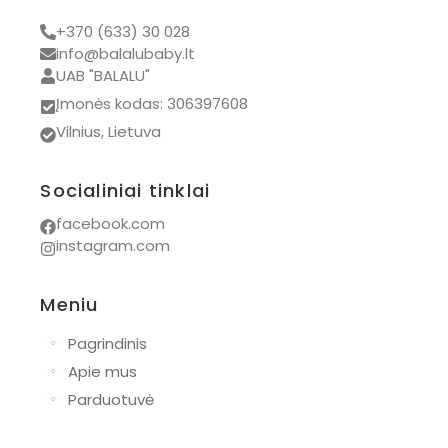
Tidy tot
+370 (633) 30 028
BamBam
info@balalubaby.lt
UAB "BALALU"
Bon Ton Toys
Įmonės kodas: 306397608
Chewies
Vilnius, Lietuva
Iglu
Kidiwi
Socialiniai tinklai
Kovap
facebook.com
instagram.com
Mrs. Ertha
Numskull
Meniu
PAZ Rodriguez
◦
Pagrindinis
Wishbone
◦
Apie mus
Bianca Maria
◦
Parduotuvė
Dovanos