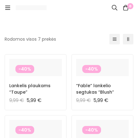
0
Rodomos visos 7 prekės
-40%
-40%
Lankelis plaukams
“Fable” lankelio
“Taupe”
segtukas “Blush”
9,99
€
5,99
€
9,99
€
5,99
€
-40%
-40%