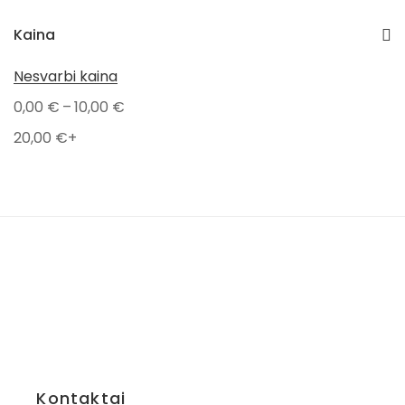
Išpardavimai
Kaina
PAVASARIO NUOLAIDOS
Nesvarbi kaina
Kūdikiams
–
0,00
€
10,00
€
Valgymui
20,00
€
+
Maudynėms
Aksesuarai
Vokai
Kramtymui
Pledai
Dovanos kūdikiams
Prekiniai ženklai
Ayuna
Popelin
Kontaktai