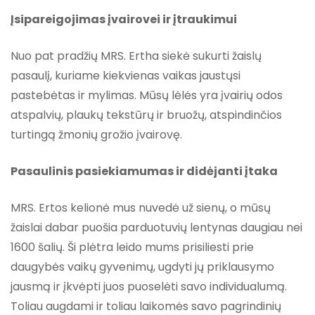
Įsipareigojimas įvairovei ir įtraukimui
Nuo pat pradžių MRS. Ertha siekė sukurti žaislų
pasaulį, kuriame kiekvienas vaikas jaustųsi
pastebėtas ir mylimas. Mūsų lėlės yra įvairių odos
atspalvių, plaukų tekstūrų ir bruožų, atspindinčios
turtingą žmonių grožio įvairovę.
Pasaulinis pasiekiamumas ir didėjanti įtaka
MRS. Ertos kelionė mus nuvedė už sienų, o mūsų
žaislai dabar puošia parduotuvių lentynas daugiau nei
1600 šalių. Ši plėtra leido mums prisiliesti prie
daugybės vaikų gyvenimų, ugdyti jų priklausymo
jausmą ir įkvėpti juos puoselėti savo individualumą.
Toliau augdami ir toliau laikomės savo pagrindinių