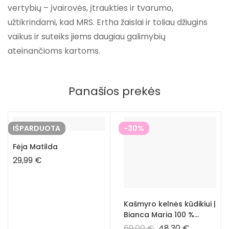
vertybių – įvairovės, įtraukties ir tvarumo,
užtikrindami, kad MRS. Ertha žaislai ir toliau džiugins
vaikus ir suteiks jiems daugiau galimybių
ateinančioms kartoms.
Panašios prekės
IŠPARDUOTA
-30%
Fėja Matilda
29,99
€
Kašmyro kelnės kūdikiui |
Bianca Maria 100 %
hipoalerginės vaikiškos
69,00
€
48,30
€