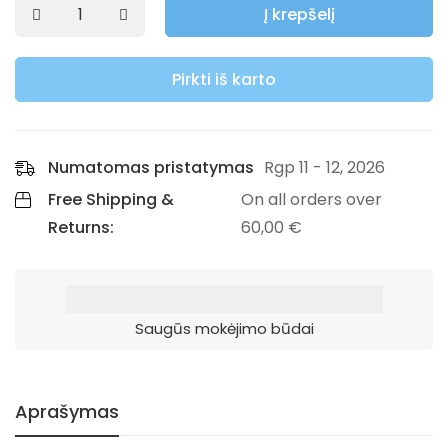
Į krepšelį
Pirkti iš karto
Numatomas pristatymas
Rgp 11 - 12, 2026
Free Shipping &
On all orders over
Returns:
60,00
€
Saugūs mokėjimo būdai
Aprašymas