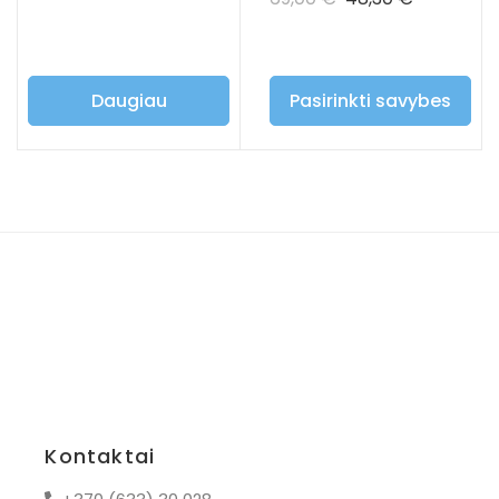
kelnės – ružavos
spalvos
Daugiau
Pasirinkti savybes
Kontaktai