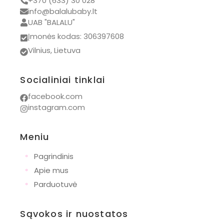
+370 (633) 30 028
info@balalubaby.lt
UAB "BALALU"
Įmonės kodas: 306397608
Vilnius, Lietuva
Socialiniai tinklai
facebook.com
instagram.com
Meniu
◦
Pagrindinis
◦
Apie mus
◦
Parduotuvė
Sąvokos ir nuostatos