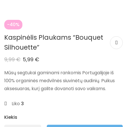
-40%
Kaspinėlis Plaukams “Bouquet
Silhouette”
9,99
€
5,99
€
Mūsų segtukai gaminami rankomis Portugalijoje iš
100% organinės medvilnės siuvinėtų audinių. Puikus
aksesuaras, kurį galite dovanoti savo vaikams.
Liko
3
Kiekis