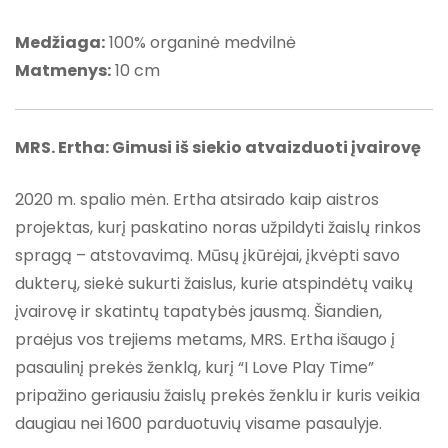
Medžiaga:
100% organinė medvilnė
Matmenys:
10 cm
MRS. Ertha: Gimusi iš siekio atvaizduoti įvairovę
2020 m. spalio mėn. Ertha atsirado kaip aistros
projektas, kurį paskatino noras užpildyti žaislų rinkos
spragą – atstovavimą. Mūsų įkūrėjai, įkvėpti savo
dukterų, siekė sukurti žaislus, kurie atspindėtų vaikų
įvairovę ir skatintų tapatybės jausmą. Šiandien,
praėjus vos trejiems metams, MRS. Ertha išaugo į
pasaulinį prekės ženklą, kurį “I Love Play Time”
pripažino geriausiu žaislų prekės ženklu ir kuris veikia
daugiau nei 1600 parduotuvių visame pasaulyje.