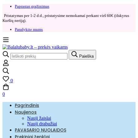
Paprastas grąžinimas​
Pristatymas per 1-2 d.d., pristatysime nemokamai perkant virš 60€ (išskyrus
Kuršių neriją).
Parašykite mums
Search
Paieška
for:
0
0
Pagrindinis
Naujienos
Nauji žaislai
Nauji drabužiai
PAVASARIO NUOLAIDOS
Prekiniai ženklai