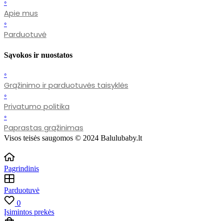
◦
Apie mus
◦
Parduotuvė
Sąvokos ir nuostatos
◦
Grąžinimo ir parduotuvės taisyklės
◦
Privatumo politika
◦
Paprastas grąžinimas
Visos teisės saugomos © 2024 Balulubaby.lt
Pagrindinis
Parduotuvė
0
Įsimintos prekės