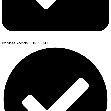
Įmonės kodas: 306397608