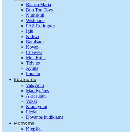
Bianca Maria
Bon Ton Toys
Numskull
Wishbone
PAZ Rodriguez
Iglu
Kidiwi
BamBam
Kovap
Chewies
Mrs. Ertha
Tidy tot
Ayuna
Popelin
Kūdikiams
Valgymui
Maudynėms
Aksesuarai
Vokai
Kramtymui
Pledai
Dovanos kūdikiams
Mamoms
Krepšiai