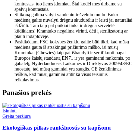
kontrastas, tuo jiems įdomiau. Štai kodėl mes dirbame su
spalvų kontrastais.
Silikoną galima valyti vandeniu ir švelniu muilu. Buko
medieną galite nuvalyti drėgnu skudurėliu ir leisti jai natūraliai
išdžiūti. Tam taip pat puikiai tinka ir drėgna servetėlė
kūdikiams! Kramtuko negalima virinti, dėti į sterilizatorių ar
plauti indaplovėje.
Pasitikėdami FSC kokybės ženklu galite būti tikri, kad mūsų
mediena gauta iš atsakingai prižiūrimo miško. isi mūsų
Kramtukai (Chewies) taip pat išbandyti ir sertifikuoti pagal
Europos žaislų standartą EN71 ir yra gaminami rankomis, po
gabalėlį, Nyderlanduose. Laikomės ir Direktyvos 2009/48/EC
nuostatų, tad mūsų gaminiai yra saugūs. CE ženklinimas
reiškia, kad mūsų gaminiai atitinka visus teisinius
reikalavimus.
Panašios prekės
Įsiminti
Greita peržiūra
Ekologiškas pilkas rankšluostis su kapišonu