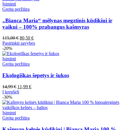
Įsiminti
Greita peržiūra
„Bianca Maria“ mėlynas megztinis kūdikiui ir
vaikui – 100% prabangus kašmyras
Pradinė
Dabartinė
115,00
€
80,50
€
kaina
kaina
Šis
Pasirinkti savybes
buvo:
yra:
produktas
-20%
115,00 €.
80,50 €.
turi
kelis
Įsiminti
variantus.
Greita peržiūra
Variantus
galite
Ekologiškas šepetys ir šukos
pasirinkti
gaminio
Pradinė
Dabartinė
14,99
€
11,99
€
puslapyje
kaina
kaina
Į krepšelį
buvo:
yra:
-30%
14,99 €.
11,99 €.
Įsiminti
Greita peržiūra
Kašmyro kelnės kūdikiui | Bianca Maria 100 %