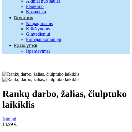
Akiniai nuo saulės
Plaukimo
Kosmetika
Dovanos
Naujagimiams
Krikštynoms
Gimtadieniui
Pirmajai komunijai
Pasiūlymai
Išpardavimai
Rankų darbo, žalias, čiulptuko
laikiklis
Įsiminti
14,99
€