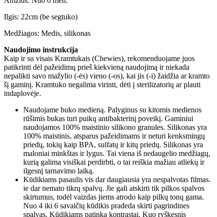
Amžius: Nuo 0 mėn.
Ilgis: 22cm (be segtuko)
Medžiagos: Medis, silikonas
Naudojimo instrukcija
Kaip ir su visais Kramtukais (Chewies), rekomenduojame juos
patikrinti dėl pažeidimų prieš kiekvieną naudojimą ir niekada
nepalikti savo mažylio (-ės) vieno (-os), kai jis (-i) žaidžia ar kramto
šį gaminį. Kramtuko negalima virinti, dėti į sterilizatorių ar plauti
indaplovėje.
Naudojame buko medieną. Palyginus su kitomis medienos
rūšimis bukas turi puikų antibakterinį poveikį. Gaminiui
naudojamos 100% maistinio silikono granules. Silikonas yra
100% maistinis, atsparus pažeidimams ir neturi kenksmingų
priedų, tokių kaip BPA, sulfatų ir kitų priedų. Silikonas yra
maloniai minkštas ir lygus. Tai viena iš nedaugelio medžiagų,
kurią galima visiškai perdirbti, o tai reiškia mažiau atliekų ir
ilgesnį tarnavimo laiką.
Kūdikiams pasaulis vis dar daugiausia yra nespalvotas filmas.
ie dar nemato tikrų spalvų. Jie gali atskirti tik pilkos spalvos
skirtumus, todėl vaizdas jiems atrodo kaip pilkų tonų gama.
Nuo 4 iki 6 savaičių kūdikis pradeda skirti pagrindines
spalvas. Kūdikiams patinka kontrastai. Kuo ryškesnis