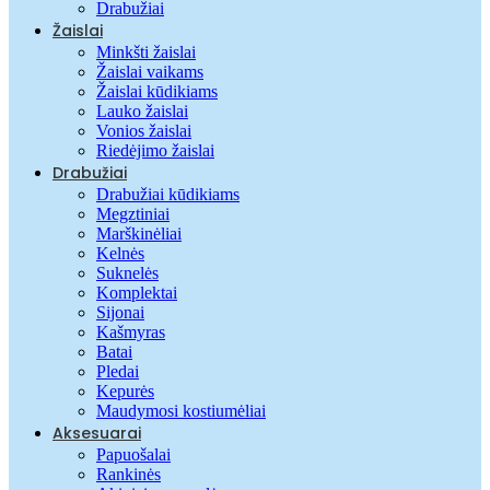
Drabužiai
Žaislai
Minkšti žaislai
Žaislai vaikams
Žaislai kūdikiams
Lauko žaislai
Vonios žaislai
Riedėjimo žaislai
Drabužiai
Drabužiai kūdikiams
Megztiniai
Marškinėliai
Kelnės
Suknelės
Komplektai
Sijonai
Kašmyras
Batai
Pledai
Kepurės
Maudymosi kostiumėliai
Aksesuarai
Papuošalai
Rankinės