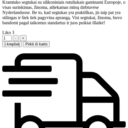
Kramtuko segtukai su silikoniniais rutuliukais gaminami Europoje, o
visas surinkimas, žinoma, atliekamas mūsų dirbtuvėse
Nyderlanduose. Be to, kad segtukas yra praktiškas, jis taip pat yra
stilingas ir šiek tiek pagyvina aprangą. Visi segtukai, žinoma, buvo
bandomi pagal taikomus standartus ir juos puikiai išlaikė!
Liko
3
Kiekis
-
+
Į krepšelį
Pirkti iš karto