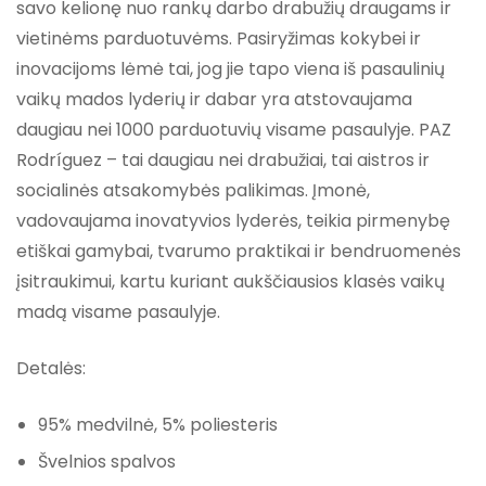
savo kelionę nuo rankų darbo drabužių draugams ir
vietinėms parduotuvėms. Pasiryžimas kokybei ir
inovacijoms lėmė tai, jog jie tapo viena iš pasaulinių
vaikų mados lyderių ir dabar yra atstovaujama
daugiau nei 1000 parduotuvių visame pasaulyje. PAZ
Rodríguez – tai daugiau nei drabužiai, tai aistros ir
socialinės atsakomybės palikimas. Įmonė,
vadovaujama inovatyvios lyderės, teikia pirmenybę
etiškai gamybai, tvarumo praktikai ir bendruomenės
įsitraukimui, kartu kuriant aukščiausios klasės vaikų
madą visame pasaulyje.
Detalės:
95% medvilnė, 5% poliesteris
Švelnios spalvos