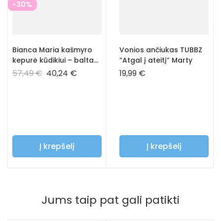
-30%
Bianca Maria kašmyro
Vonios ančiukas TUBBZ
kepurė kūdikiui – balta
“Atgal į ateitį” Marty
spalva
57,49
€
40,24
€
19,99
€
Į krepšelį
Į krepšelį
Jums taip pat gali patikti