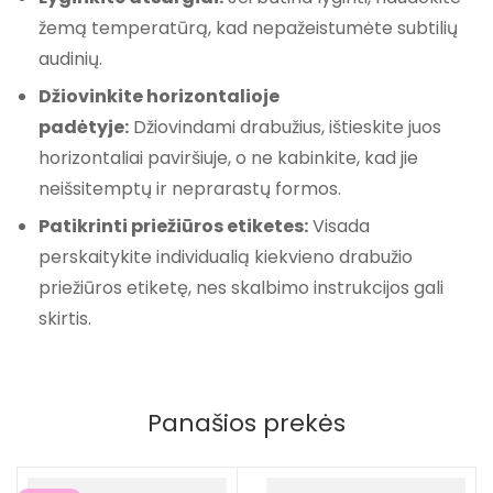
žemą temperatūrą, kad nepažeistumėte subtilių
audinių.
Džiovinkite horizontalioje
padėtyje:
Džiovindami drabužius, ištieskite juos
horizontaliai paviršiuje, o ne kabinkite, kad jie
neišsitemptų ir neprarastų formos.
Patikrinti priežiūros etiketes:
Visada
perskaitykite individualią kiekvieno drabužio
priežiūros etiketę, nes skalbimo instrukcijos gali
skirtis.
Panašios prekės