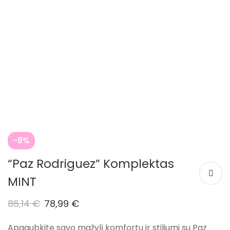
-8%
“Paz Rodriguez” Komplektas
MINT
86,14
€
78,99
€
Apgaubkite savo mažylį komfortu ir stiliumi su Paz