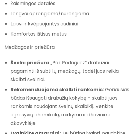
Žaismingos detalės
Lengvai aprengiama/nurengiama
Laisvi ir kvėpuojantys audiniai
Komfortas ištisus metus
Medžiagos ir priežiūra
Švelni priežiūra
„Paz Rodriguez“ drabužiai
pagaminti iš subtilių medžiagų, todėl juos reikia
skalbti švelniai.
Rekomenduojama skalbti rankomis:
Geriausias
būdas išsaugoti drabužių kokybę – skalbti juos
rankomis naudojant švelnų skalbiklį. Venkite
agresyvių chemikalų, mirkymo ir džiovinimo
džiovyklėje.
Lyginkite atsargiai:
Jei būtina lyginti, naudokite