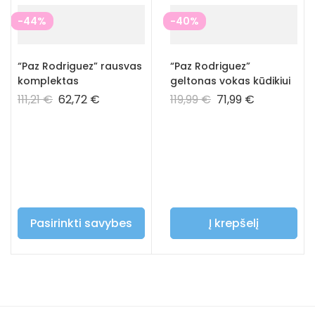
-44%
-40%
“Paz Rodriguez” rausvas
“Paz Rodriguez”
komplektas
geltonas vokas kūdikiui
111,21
€
62,72
€
119,99
€
71,99
€
Pasirinkti savybes
Į krepšelį