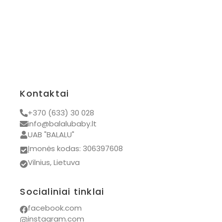
Kontaktai
+370 (633) 30 028
info@balalubaby.lt
UAB "BALALU"
Įmonės kodas: 306397608
Vilnius, Lietuva
Socialiniai tinklai
facebook.com
instagram.com