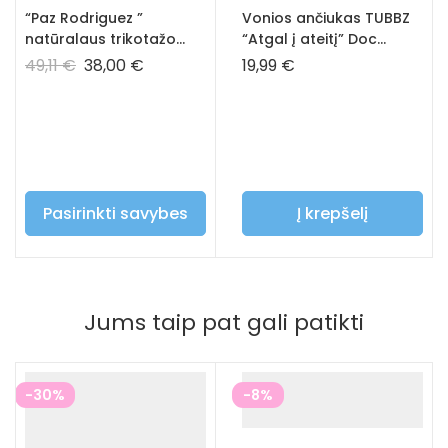
“Paz Rodriguez ”
Vonios ančiukas TUBBZ
natūralaus trikotažo
“Atgal į ateitį” Doc
marškinėliai
Brown
49,11
€
38,00
€
19,99
€
Pasirinkti savybes
Į krepšelį
Jums taip pat gali patikti
-30%
-8%