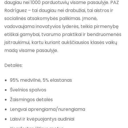
daugiau nei 1000 parduotuvių visame pasaulyje. PAZ
Rodríguez – tai daugiau nei drabužiai, tai aistros ir
socialinės atsakomybės palikimas. Įmonė,
vadovaujama inovatyvios lyderės, teikia pirmenybę
etiškai gamybai, tvarumo praktikai ir bendruomenės
įsitraukimui, kartu kuriant aukščiausios klasės vaikų
madą visame pasaulyje.
Detalės:
95% medvilnė, 5% elastanas
Švelnios spalvos
Žaismingos detalės
Lengvai aprengiama/nurengiama
Laisvi ir kvėpuojantys audiniai