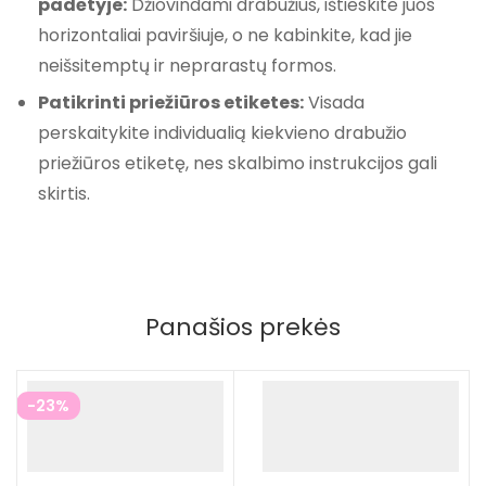
padėtyje:
Džiovindami drabužius, ištieskite juos
horizontaliai paviršiuje, o ne kabinkite, kad jie
neišsitemptų ir neprarastų formos.
Patikrinti priežiūros etiketes:
Visada
perskaitykite individualią kiekvieno drabužio
priežiūros etiketę, nes skalbimo instrukcijos gali
skirtis.
Panašios prekės
-23%