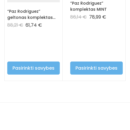
“Paz Rodriguez”
komplektas MINT
“Paz Rodriguez”
86,14
€
78,99
€
geltonas komplektas
CIGUENA
88,21
€
61,74
€
Pasirinkti savybes
Pasirinkti savybes