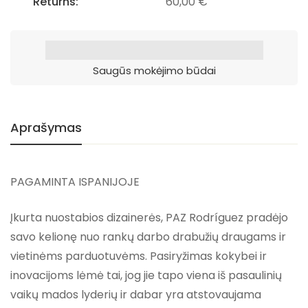
Returns:
60,00
€
Saugūs mokėjimo būdai
Aprašymas
PAGAMINTA ISPANIJOJE
Įkurta nuostabios dizainerės, PAZ Rodríguez pradėjo
savo kelionę nuo rankų darbo drabužių draugams ir
vietinėms parduotuvėms. Pasiryžimas kokybei ir
inovacijoms lėmė tai, jog jie tapo viena iš pasaulinių
vaikų mados lyderių ir dabar yra atstovaujama