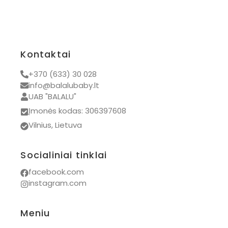
Kontaktai
+370 (633) 30 028
info@balalubaby.lt
UAB "BALALU"
Įmonės kodas: 306397608
Vilnius, Lietuva
Socialiniai tinklai
facebook.com
instagram.com
Meniu