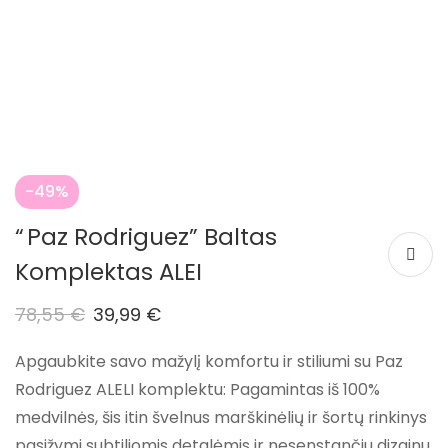
-49%
“ Paz Rodriguez” Baltas
Komplektas ALEI
78,55
€
39,99
€
Apgaubkite savo mažylį komfortu ir stiliumi su Paz
Rodriguez ALELI komplektu: Pagamintas iš 100%
medvilnės, šis itin švelnus marškinėlių ir šortų rinkinys
pasižymi subtiliomis detalėmis ir nesenstančiu dizainu,