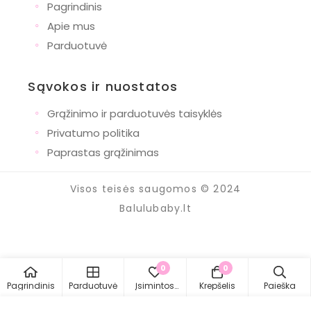
◦
Pagrindinis
◦
Apie mus
◦
Parduotuvė
Sąvokos ir nuostatos
◦
Grąžinimo ir parduotuvės taisyklės
◦
Privatumo politika
◦
Paprastas grąžinimas
Visos teisės saugomos © 2024
Balulubaby.lt
0
0
Pagrindinis
Parduotuvė
Įsimintos
Krepšelis
Paieška
prekės