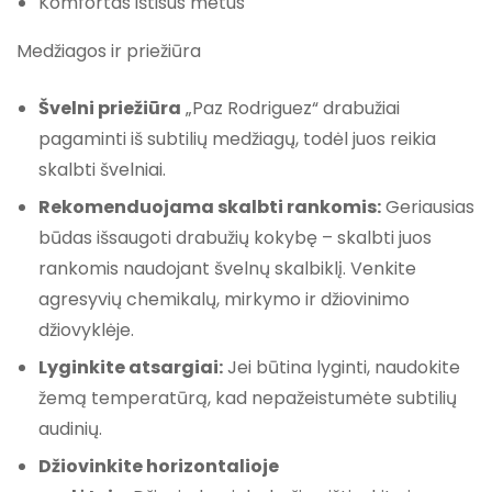
Komfortas ištisus metus
Medžiagos ir priežiūra
Švelni priežiūra
„Paz Rodriguez“ drabužiai
pagaminti iš subtilių medžiagų, todėl juos reikia
skalbti švelniai.
Rekomenduojama skalbti rankomis:
Geriausias
būdas išsaugoti drabužių kokybę – skalbti juos
rankomis naudojant švelnų skalbiklį. Venkite
agresyvių chemikalų, mirkymo ir džiovinimo
džiovyklėje.
Lyginkite atsargiai:
Jei būtina lyginti, naudokite
žemą temperatūrą, kad nepažeistumėte subtilių
audinių.
Džiovinkite horizontalioje