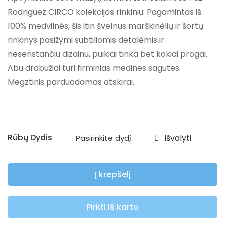
Rodriguez CIRCO kolekcijos rinkiniu: Pagamintas iš
100% medvilnės, šis itin švelnus marškinėlių ir šortų
rinkinys pasižymi subtiliomis detalėmis ir
nesenstančiu dizainu, puikiai tinka bet kokiai progai.
Abu drabužiai turi firminias medines sagutes.
Megztinis parduodamas atskirai.
Rūbų Dydis
Išvalyti
Į krepšelį
Pirkti iš karto