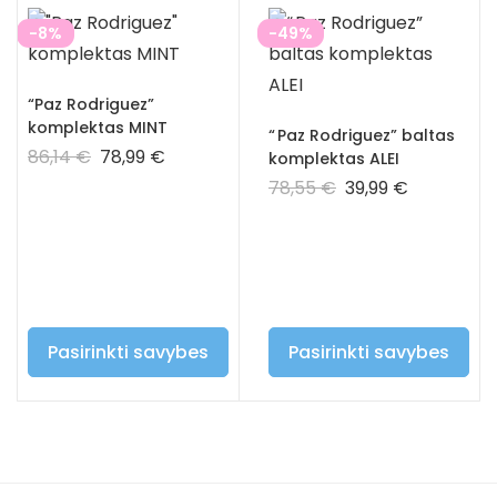
-8%
-49%
“Paz Rodriguez”
komplektas MINT
“ Paz Rodriguez” baltas
86,14
€
78,99
€
komplektas ALEI
78,55
€
39,99
€
Pasirinkti savybes
Pasirinkti savybes