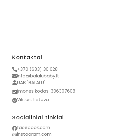
Kontaktai
+370 (633) 30 028
info@balalubaby.lt
UAB "BALALU"
Įmonės kodas: 306397608
Vilnius, Lietuva
Socialiniai tinklai
facebook.com
instagram.com