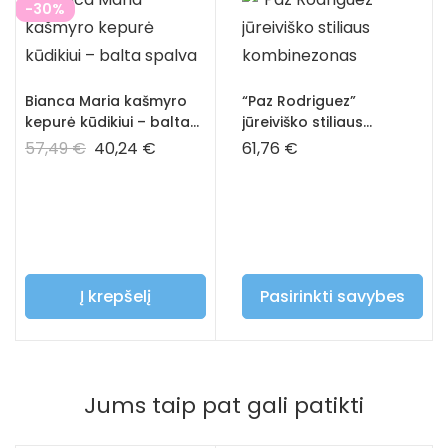
-30%
Bianca Maria kašmyro
“Paz Rodriguez”
kepurė kūdikiui – balta
jūreiviško stiliaus
spalva
kombinezonas
57,49
€
40,24
€
61,76
€
Į krepšelį
Pasirinkti savybes
Jums taip pat gali patikti