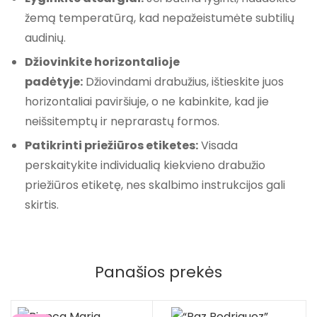
žemą temperatūrą, kad nepažeistumėte subtilių
audinių.
Džiovinkite horizontalioje
padėtyje:
Džiovindami drabužius, ištieskite juos
horizontaliai paviršiuje, o ne kabinkite, kad jie
neišsitemptų ir neprarastų formos.
Patikrinti priežiūros etiketes:
Visada
perskaitykite individualią kiekvieno drabužio
priežiūros etiketę, nes skalbimo instrukcijos gali
skirtis.
Panašios prekės