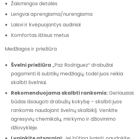
Žaismingos detalės
Lengvai aprengiama/nurengiama
Laisvi ir kvėpuojantys audiniai
Komfortas ištisus metus
Medžiagos ir priežiūra
Švelni priežiūra
„Paz Rodriguez“ drabužiai
pagaminti iš subtilių medžiagų, todėl juos reikia
skalbti švelniai.
Rekomenduojama skalbti rankomis:
Geriausias
būdas išsaugoti drabužių kokybę – skalbti juos
rankomis naudojant švelnų skalbiklį. Venkite
agresyvių chemikalų, mirkymo ir džiovinimo
džiovyklėje.
Lyginkite atsargiai:
Jei būtina lyginti, naudokite