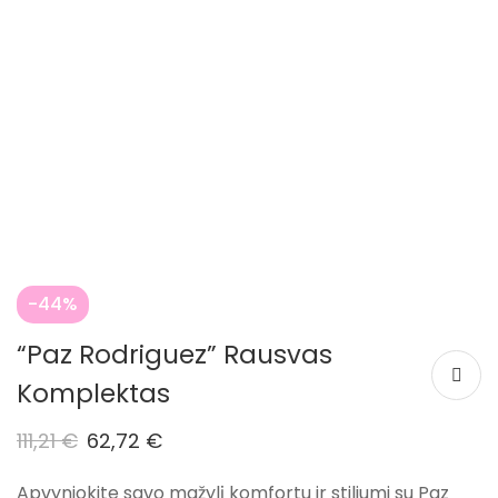
-44%
“Paz Rodriguez” Rausvas
Komplektas
111,21
€
62,72
€
Apvyniokite savo mažylį komfortu ir stiliumi su Paz