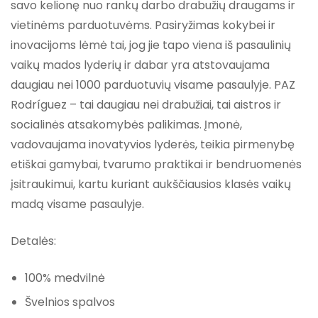
savo kelionę nuo rankų darbo drabužių draugams ir
vietinėms parduotuvėms. Pasiryžimas kokybei ir
inovacijoms lėmė tai, jog jie tapo viena iš pasaulinių
vaikų mados lyderių ir dabar yra atstovaujama
daugiau nei 1000 parduotuvių visame pasaulyje. PAZ
Rodríguez – tai daugiau nei drabužiai, tai aistros ir
socialinės atsakomybės palikimas. Įmonė,
vadovaujama inovatyvios lyderės, teikia pirmenybę
etiškai gamybai, tvarumo praktikai ir bendruomenės
įsitraukimui, kartu kuriant aukščiausios klasės vaikų
madą visame pasaulyje.
Detalės:
100% medvilnė
Švelnios spalvos