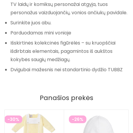
TV laidų ir komiksų personažai atgyja, tuos
personažus vaizduojančių, vonios ančiukų pavidale.
Surinkite juos abu.
Parduodamas mini vonioje
Išskirtinės kolekcinės figūrėlės – su kruopščiai
išdirbtais elementais, pagamintos iš aukštos
kokybės saugių medžiagų.
Dvigubai mažesnis nei standartinio dydžio TUBBZ
Panašios prekės
-30%
-26%