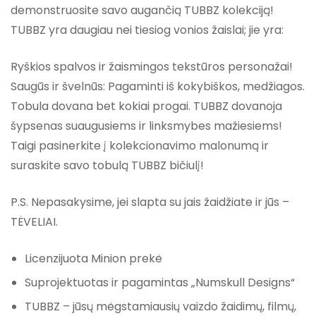
demonstruosite savo augančią TUBBZ kolekciją!
TUBBZ yra daugiau nei tiesiog vonios žaislai; jie yra:
Ryškios spalvos ir žaismingos tekstūros personažai!
Saugūs ir švelnūs: Pagaminti iš kokybiškos, medžiagos.
Tobula dovana bet kokiai progai. TUBBZ dovanoja
šypsenas suaugusiems ir linksmybes mažiesiems!
Taigi pasinerkite į kolekcionavimo malonumą ir
suraskite savo tobulą TUBBZ bičiulį!
P.S. Nepasakysime, jei slapta su jais žaidžiate ir jūs –
TĖVELIAI.
Licenzijuota Minion prekė
Suprojektuotas ir pagamintas „Numskull Designs“
TUBBZ – jūsų mėgstamiausių vaizdo žaidimų, filmų,