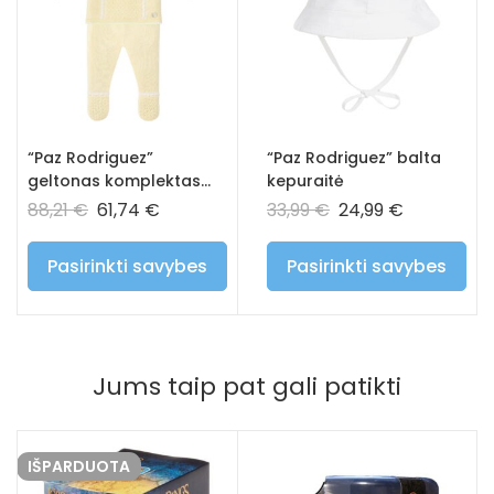
“Paz Rodriguez”
“Paz Rodriguez” balta
geltonas komplektas
kepuraitė
CIGUENA
88,21
€
61,74
€
33,99
€
24,99
€
Pasirinkti savybes
Pasirinkti savybes
Jums taip pat gali patikti
IŠPARDUOTA