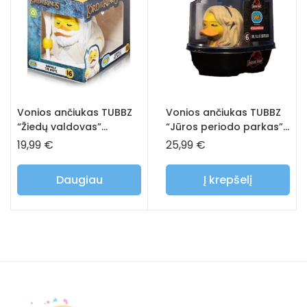
Vonios ančiukas TUBBZ
Vonios ančiukas TUBBZ
“Žiedų valdovas”
“Jūros periodo parkas”
Gendalfas baltasis
Elli
19,99
€
25,99
€
Daugiau
Į krepšelį