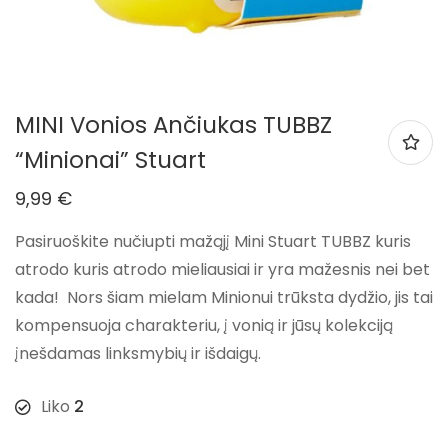
MINI Vonios Ančiukas TUBBZ
“Minionai” Stuart
9,99
€
Pasiruoškite
nučiupti
mažąjį Mini Stuart TUBBZ
kuris
atrodo
kuris atrodo mieliausiai ir yra mažesnis nei bet
kada
!
Nors šiam mielam Minionui trūksta dydžio, jis tai
kompensuoja charakteriu, į vonią ir jūsų kolekciją
įnešdamas linksmybių ir išdaigų.
Liko
2