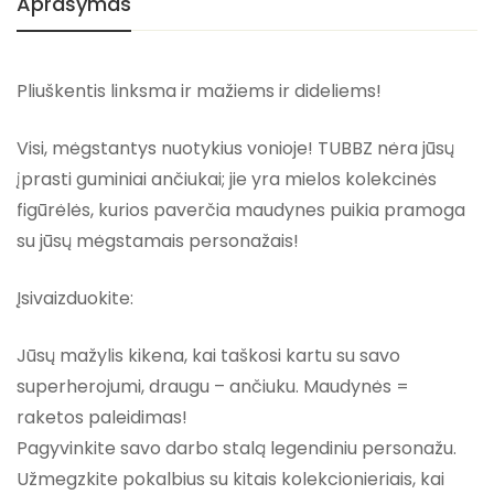
Aprašymas
Pliuškentis linksma ir mažiems ir dideliems!
Visi, mėgstantys nuotykius vonioje! TUBBZ nėra jūsų
įprasti guminiai ančiukai; jie yra mielos kolekcinės
figūrėlės, kurios paverčia maudynes puikia pramoga
su jūsų mėgstamais personažais!
Įsivaizduokite:
Jūsų mažylis kikena, kai taškosi kartu su savo
superherojumi, draugu – ančiuku. Maudynės =
raketos paleidimas!
Pagyvinkite savo darbo stalą legendiniu personažu.
Užmegzkite pokalbius su kitais kolekcionieriais, kai