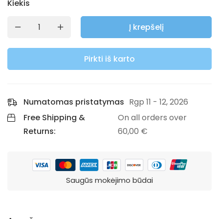
Kiekis
Į krepšelį
Pirkti iš karto
Numatomas pristatymas
Rgp 11 - 12, 2026
Free Shipping &
On all orders over
Returns:
60,00
€
Saugūs mokėjimo būdai