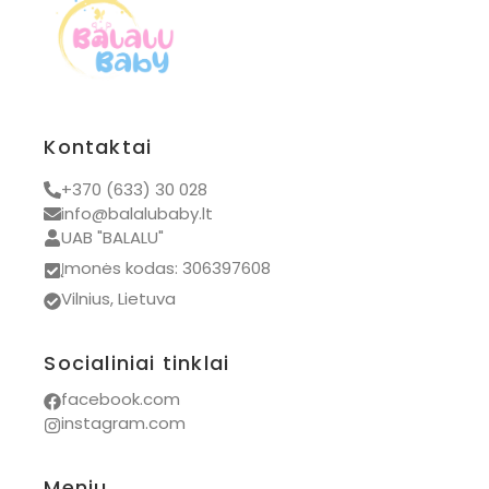
Kontaktai
+370 (633) 30 028
info@balalubaby.lt
UAB "BALALU"
Įmonės kodas: 306397608
Vilnius, Lietuva
Socialiniai tinklai
facebook.com
instagram.com
Meniu