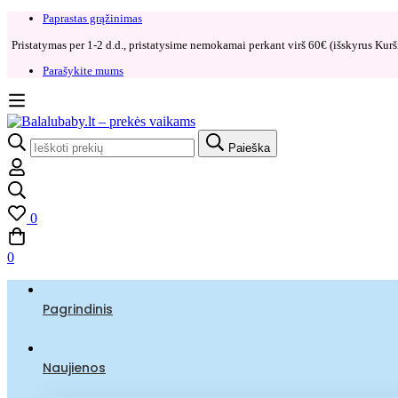
Paprastas grąžinimas​
Pristatymas per 1-2 d.d., pristatysime nemokamai perkant virš 60€ (išskyrus Kurši
Parašykite mums
Search
Paieška
for:
0
0
Pagrindinis
Naujienos