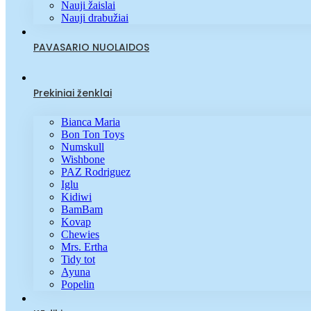
Nauji žaislai
Nauji drabužiai
PAVASARIO NUOLAIDOS
Prekiniai ženklai
Bianca Maria
Bon Ton Toys
Numskull
Wishbone
PAZ Rodriguez
Iglu
Kidiwi
BamBam
Kovap
Chewies
Mrs. Ertha
Tidy tot
Ayuna
Popelin