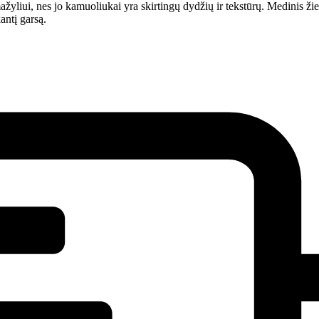
yliui, nes jo kamuoliukai yra skirtingų dydžių ir tekstūrų. Medinis žie
antį garsą.