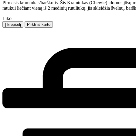
Pirmasis kramtukas/barškutis. Šis Kramtukas (Chewie) įdomus jūsų maž
buvo:
yra:
ratukui liečiant vieną iš 2 medinių rutuliukų, jis skleidžia švelnų, baršk
19,99 €.
16,99 €.
Liko
1
Kiekis
Į krepšelį
Pirkti iš karto