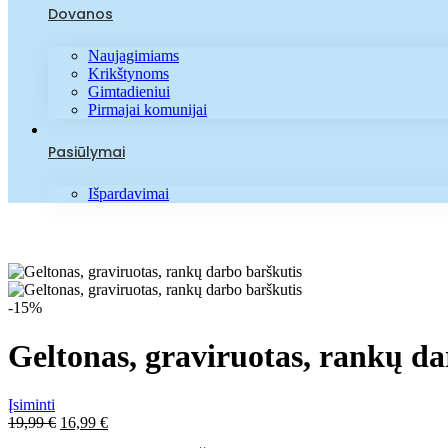
Dovanos
Naujagimiams
Krikštynoms
Gimtadieniui
Pirmajai komunijai
Pasiūlymai
Išpardavimai
-15%
Geltonas, graviruotas, rankų da
Įsiminti
Pradinė
Dabartinė
19,99
€
16,99
€
kaina
kaina