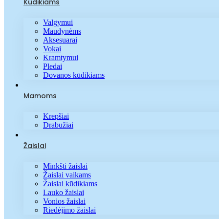
Kūdikiams
Valgymui
Maudynėms
Aksesuarai
Vokai
Kramtymui
Pledai
Dovanos kūdikiams
Mamoms
Krepšiai
Drabužiai
Žaislai
Minkšti žaislai
Žaislai vaikams
Žaislai kūdikiams
Lauko žaislai
Vonios žaislai
Riedėjimo žaislai