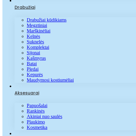
Drabužiai
Drabužiai kūdikiams
Megztiniai
Marškinėliai
Kelnės
Suknelės
Komplektai
Sijonai
Kašmyras
Batai
Pledai
Kepurės
Maudymosi kostiumėliai
Aksesuarai
Papuošalai
Rankinės
Akiniai nuo saulės
Plaukimo
Kosmetika