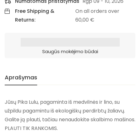
Numatomas pristatymas
Rgp 09 - 10, 2026
Free Shipping &
On all orders over
Returns:
60,00
€
Saugūs mokėjimo būdai
Aprašymas
Jūsų Pika Lulu, pagaminta iš medvilnės ir lino, su
užpildu pagamintu iš ekologiškų perdirbtų žaliavų.
Galite ją plauti, tačiau nenaudokite skalbimo mašinos.
PLAUTI TIK RANKOMIS.