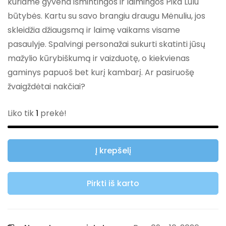
kuriame gyvena išmintingos ir laimingos Pika Lulu
būtybės. Kartu su savo brangiu draugu Mėnuliu, jos
skleidžia džiaugsmą ir laimę vaikams visame
pasaulyje. Spalvingi personažai sukurti skatinti jūsų
mažylio kūrybiškumą ir vaizduotę, o kiekvienas
gaminys papuoš bet kurį kambarį. Ar pasiruošę
žvaigždėtai nakčiai?
Liko tik
1
prekė!
Į krepšelį
Pirkti iš karto