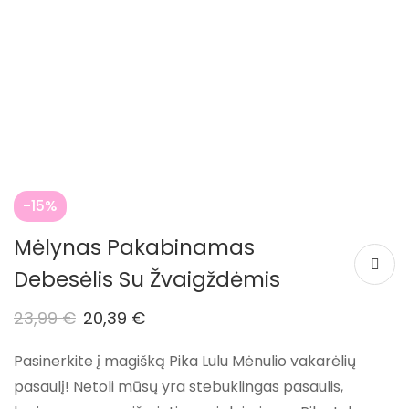
-15%
Mėlynas Pakabinamas
Debesėlis Su Žvaigždėmis
23,99
€
20,39
€
Pasinerkite į magišką Pika Lulu Mėnulio vakarėlių
pasaulį! Netoli mūsų yra stebuklingas pasaulis,