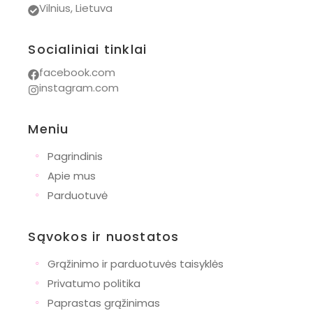
Vilnius, Lietuva
Socialiniai tinklai
facebook.com
instagram.com
Meniu
◦
Pagrindinis
◦
Apie mus
◦
Parduotuvė
Sąvokos ir nuostatos
◦
Grąžinimo ir parduotuvės taisyklės
◦
Privatumo politika
◦
Paprastas grąžinimas