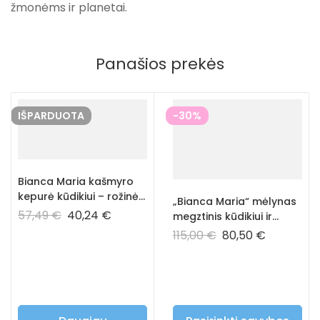
žmonėms ir planetai.
Panašios prekės
IŠPARDUOTA
-30%
Bianca Maria kašmyro
kepurė kūdikiui – rožinė
„Bianca Maria“ mėlynas
spalva
57,49
€
40,24
€
megztinis kūdikiui ir
vaikui – 100% prabangus
115,00
€
80,50
€
kašmyras