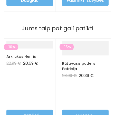
Daugiau
Pasirinkti savybes
Jums taip pat gali patikti
-10%
-15%
Arkliukas Henris
22,99
€
20,69
€
Rūžavasis pudelis
Patricija
23,99
€
20,39
€