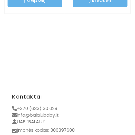
Į krepšelį
Į krepšelį
Kontaktai
+370 (633) 30 028
info@balalubaby.lt
UAB "BALALU"
Įmonės kodas: 306397608