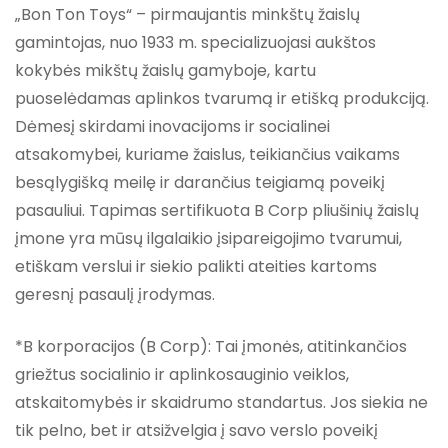
„Bon Ton Toys“ – pirmaujantis minkštų žaislų
gamintojas, nuo 1933 m. specializuojasi aukštos
kokybės mikštų žaislų gamyboje, kartu
puoselėdamas aplinkos tvarumą ir etišką produkciją.
Dėmesį skirdami inovacijoms ir socialinei
atsakomybei, kuriame žaislus, teikiančius vaikams
besąlygišką meilę ir darančius teigiamą poveikį
pasauliui. Tapimas sertifikuota B Corp pliušinių žaislų
įmone yra mūsų ilgalaikio įsipareigojimo tvarumui,
etiškam verslui ir siekio palikti ateities kartoms
geresnį pasaulį įrodymas.
*B korporacijos (B Corp): Tai įmonės, atitinkančios
griežtus socialinio ir aplinkosauginio veiklos,
atskaitomybės ir skaidrumo standartus. Jos siekia ne
tik pelno, bet ir atsižvelgia į savo verslo poveikį