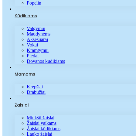
Popelin
Kūdikiams
Valgymui
Maudynėms
Aksesuarai
Vokai
Kramtymui
Pledai
Dovanos kūdikiams
Mamoms
Krepšiai
Drabužiai
Žaislai
Minkšti žaislai
Žaislai vaikams
Žaislai kūdikiams
Lauko žaislai