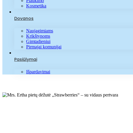
Plaukimo
Kosmetika
Dovanos
Naujagimiams
Krikštynoms
Gimtadieniui
Pirmajai komunijai
Pasiūlymai
Išpardavimai