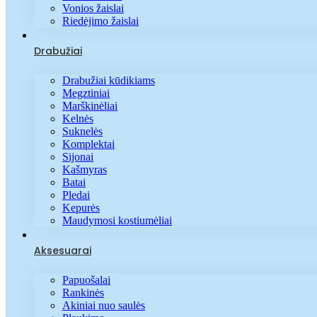
Vonios žaislai
Riedėjimo žaislai
Drabužiai
Drabužiai kūdikiams
Megztiniai
Marškinėliai
Kelnės
Suknelės
Komplektai
Sijonai
Kašmyras
Batai
Pledai
Kepurės
Maudymosi kostiumėliai
Aksesuarai
Papuošalai
Rankinės
Akiniai nuo saulės