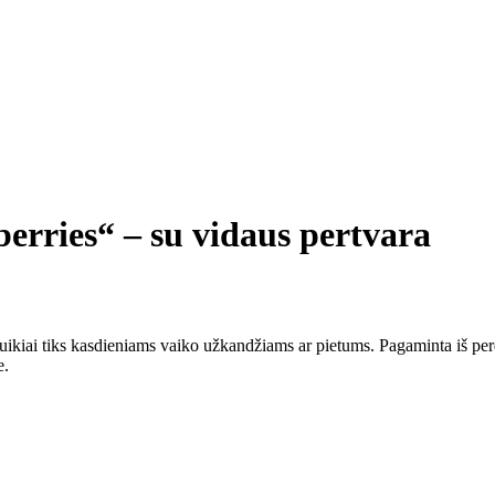
erries“ – su vidaus pertvara
puikiai tiks kasdieniams vaiko užkandžiams ar pietums. Pagaminta iš perdi
e.