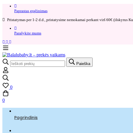
Paprastas grąžinimas​
Pristatymas per 1-2 d.d., pristatysime nemokamai perkant virš 60€ (išskyrus Kur
Parašykite mums
Search
Paieška
for:
0
0
Pagrindinis