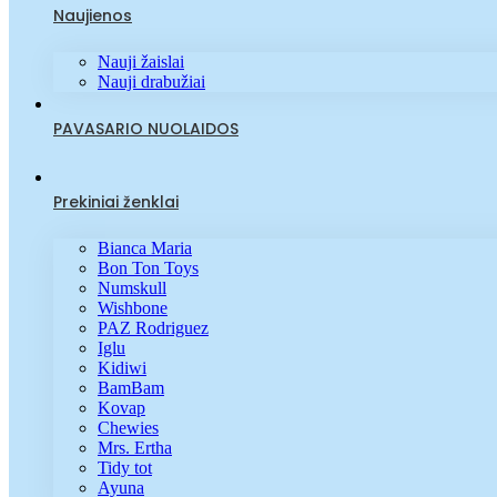
Naujienos
Nauji žaislai
Nauji drabužiai
PAVASARIO NUOLAIDOS
Prekiniai ženklai
Bianca Maria
Bon Ton Toys
Numskull
Wishbone
PAZ Rodriguez
Iglu
Kidiwi
BamBam
Kovap
Chewies
Mrs. Ertha
Tidy tot
Ayuna