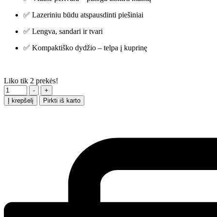
✅ Lazeriniu būdu atspausdinti piešiniai
✅ Lengva, sandari ir tvari
✅ Kompaktiško dydžio – telpa į kuprinę
Liko tik
2
prekės!
Kiekis
-
+
Į krepšelį
Pirkti iš karto