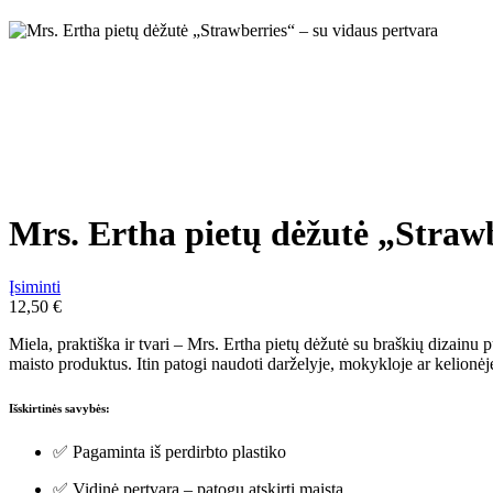
Mrs. Ertha pietų dėžutė „Strawb
Įsiminti
12,50
€
Miela, praktiška ir tvari – Mrs. Ertha pietų dėžutė su braškių dizainu 
maisto produktus. Itin patogi naudoti darželyje, mokykloje ar kelionėj
Išskirtinės savybės:
✅ Pagaminta iš perdirbto plastiko
✅ Vidinė pertvara – patogu atskirti maistą