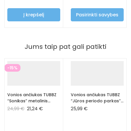
Į krepšelį
Pasirinkti savybes
Jums taip pat gali patikti
-15%
Vonios ančiukas TUBBZ
Vonios ančiukas TUBBZ
“Sonikas” metalinis
“Jūros periodo parkas”
Sonikas
Elli
24,99
€
21,24
€
25,99
€