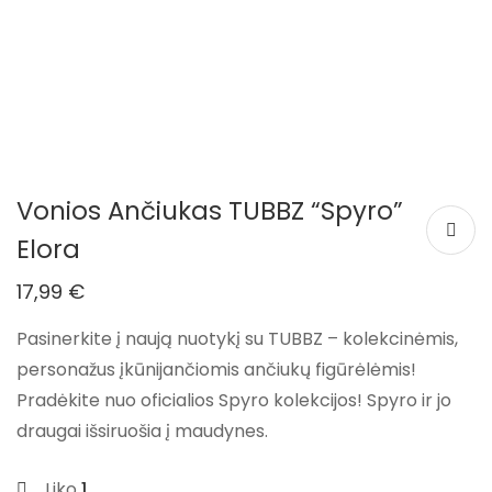
Vonios Ančiukas TUBBZ “Spyro”
Elora
17,99
€
Pasinerkite į naują nuotykį su TUBBZ – kolekcinėmis,
personažus įkūnijančiomis ančiukų figūrėlėmis!
Pradėkite nuo oficialios Spyro kolekcijos! Spyro ir jo
draugai išsiruošia į maudynes.
Liko
1