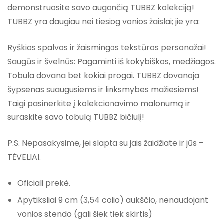
demonstruosite savo augančią TUBBZ kolekciją!
TUBBZ yra daugiau nei tiesiog vonios žaislai; jie yra:
Ryškios spalvos ir žaismingos tekstūros personažai!
Saugūs ir švelnūs: Pagaminti iš kokybiškos, medžiagos.
Tobula dovana bet kokiai progai. TUBBZ dovanoja
šypsenas suaugusiems ir linksmybes mažiesiems!
Taigi pasinerkite į kolekcionavimo malonumą ir
suraskite savo tobulą TUBBZ bičiulį!
P.S. Nepasakysime, jei slapta su jais žaidžiate ir jūs –
TĖVELIAI.
Oficiali prekė.
Apytiksliai 9 cm (3,54 colio) aukščio, nenaudojant
vonios stendo (gali šiek tiek skirtis)