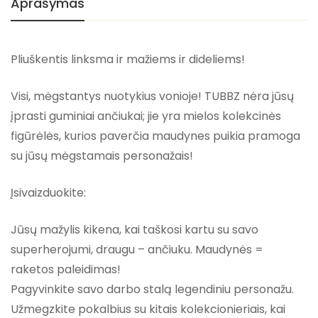
Aprašymas
Pliuškentis linksma ir mažiems ir dideliems!
Visi, mėgstantys nuotykius vonioje! TUBBZ nėra jūsų
įprasti guminiai ančiukai; jie yra mielos kolekcinės
figūrėlės, kurios paverčia maudynes puikia pramoga
su jūsų mėgstamais personažais!
Įsivaizduokite:
Jūsų mažylis kikena, kai taškosi kartu su savo
superherojumi, draugu – ančiuku. Maudynės =
raketos paleidimas!
Pagyvinkite savo darbo stalą legendiniu personažu.
Užmegzkite pokalbius su kitais kolekcionieriais, kai