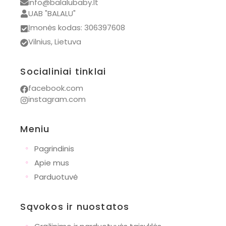
info@balalubaby.lt
UAB "BALALU"
Įmonės kodas: 306397608
Vilnius, Lietuva
Socialiniai tinklai
facebook.com
instagram.com
Meniu
◦
Pagrindinis
◦
Apie mus
◦
Parduotuvė
Sąvokos ir nuostatos
◦