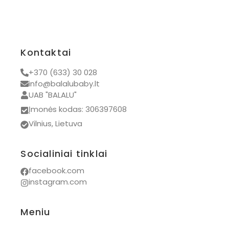
Kontaktai
+370 (633) 30 028
info@balalubaby.lt
UAB "BALALU"
Įmonės kodas: 306397608
Vilnius, Lietuva
Socialiniai tinklai
facebook.com
instagram.com
Meniu