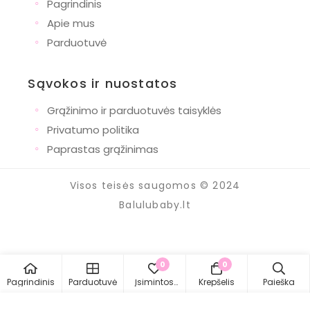
◦
Pagrindinis
◦
Apie mus
◦
Parduotuvė
Sąvokos ir nuostatos
◦
Grąžinimo ir parduotuvės taisyklės
◦
Privatumo politika
◦
Paprastas grąžinimas
Visos teisės saugomos © 2024
Balulubaby.lt
0
0
Pagrindinis
Parduotuvė
Įsimintos
Krepšelis
Paieška
prekės