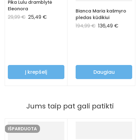
Pika Lulu dramblytė
Eleonora
Bianca Maria kašmyro
29,99
€
25,49
€
pledas kūdikiui
194,99
€
136,49
€
Į krepšelį
Daugiau
Jums taip pat gali patikti
IŠPARDUOTA