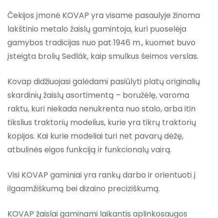
Čekijos įmonė KOVAP yra visame pasaulyje žinoma
lakštinio metalo žaislų gamintoja, kuri puoselėja
gamybos tradicijas nuo pat 1946 m., kuomet buvo
įsteigta brolių Sedlák, kaip smulkus šeimos verslas.
Kovap didžiuojasi galėdami pasiūlyti platų originalių
skardinių žaislų asortimentą – boružėlę, varoma
raktu, kuri niekada nenukrenta nuo stalo, arba itin
tikslius traktorių modelius, kurie yra tikrų traktorių
kopijos. Kai kurie modeliai turi net pavarų dėžę,
atbulinės eigos funkciją ir funkcionalų vairą.
Visi KOVAP gaminiai yra rankų darbo ir orientuoti į
ilgaamžiškumą bei dizaino preciziškumą.
KOVAP žaislai gaminami laikantis aplinkosaugos