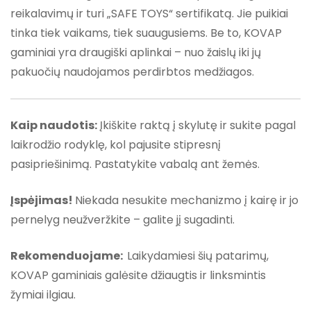
reikalavimų ir turi „SAFE TOYS“ sertifikatą. Jie puikiai
tinka tiek vaikams, tiek suaugusiems. Be to, KOVAP
gaminiai yra draugiški aplinkai – nuo žaislų iki jų
pakuočių naudojamos perdirbtos medžiagos.
Kaip naudotis:
Įkiškite raktą į skylutę ir sukite pagal
laikrodžio rodyklę, kol pajusite stipresnį
pasipriešinimą. Pastatykite vabalą ant žemės.
Įspėjimas!
Niekada nesukite mechanizmo į kairę ir jo
pernelyg neužveržkite – galite jį sugadinti.
Rekomenduojame:
Laikydamiesi šių patarimų,
KOVAP gaminiais galėsite džiaugtis ir linksmintis
žymiai ilgiau.