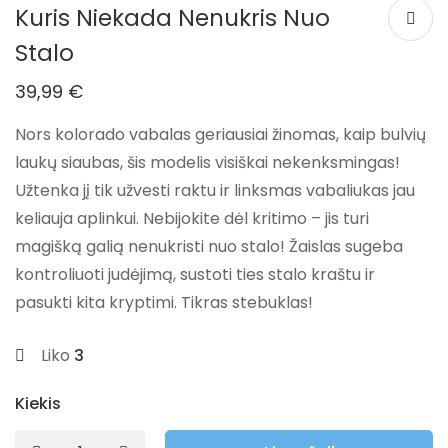
Kuris Niekada Nenukris Nuo
Stalo
39,99
€
Nors kolorado vabalas geriausiai žinomas, kaip bulvių
laukų siaubas, šis modelis visiškai nekenksmingas!
Užtenka jį tik užvesti raktu ir linksmas vabaliukas jau
keliauja aplinkui. Nebijokite dėl kritimo – jis turi
magišką galią nenukristi nuo stalo! Žaislas sugeba
kontroliuoti judėjimą, sustoti ties stalo kraštu ir
pasukti kita kryptimi. Tikras stebuklas!
Liko
3
Kiekis