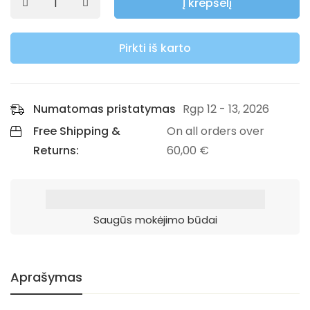
Į krepšelį
Pirkti iš karto
Numatomas pristatymas
Rgp 12 - 13, 2026
Free Shipping &
On all orders over
Returns:
60,00
€
Saugūs mokėjimo būdai
Aprašymas