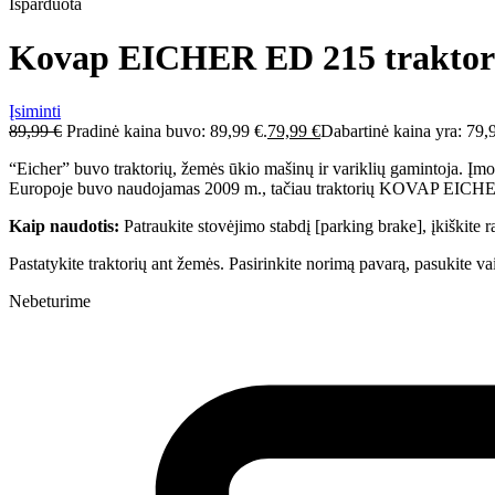
Išparduota
Kovap EICHER ED 215 traktor
Įsiminti
89,99
€
Pradinė kaina buvo: 89,99 €.
79,99
€
Dabartinė kaina yra: 79,
“Eicher” buvo traktorių, žemės ūkio mašinų ir variklių gamintoja. Įmon
Europoje buvo naudojamas 2009 m., tačiau traktorių KOVAP EICHER
Kaip naudotis:
Patraukite stovėjimo stabdį [parking brake], įkiškite ra
Pastatykite traktorių ant žemės. Pasirinkite norimą pavarą, pasukite va
Nebeturime