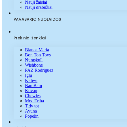
Nauji žaislai
Nauji drabužiai
PAVASARIO NUOLAIDOS
Prekiniai ženklai
Bianca Maria
Bon Ton Toys
Numskull
Wishbone
PAZ Rodriguez
Iglu
Kidiwi
BamBam
Kovap
Chewies
Mrs. Ertha
Tidy tot
Ayuna
Popelin