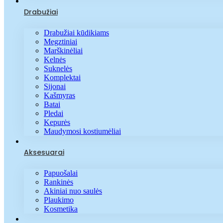
Drabužiai
Drabužiai kūdikiams
Megztiniai
Marškinėliai
Kelnės
Suknelės
Komplektai
Sijonai
Kašmyras
Batai
Pledai
Kepurės
Maudymosi kostiumėliai
Aksesuarai
Papuošalai
Rankinės
Akiniai nuo saulės
Plaukimo
Kosmetika