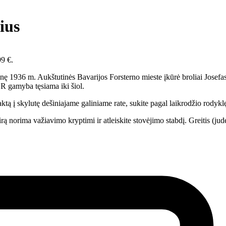
ius
99 €.
ę 1936 m. Aukštutinės Bavarijos Forsterno mieste įkūrė broliai Josefas 
 gamyba tęsiama iki šiol.
ktą į skylutę dešiniajame galiniame rate, sukite pagal laikrodžio rodyklę
irą norima važiavimo kryptimi ir atleiskite stovėjimo stabdį. Greitis (ju