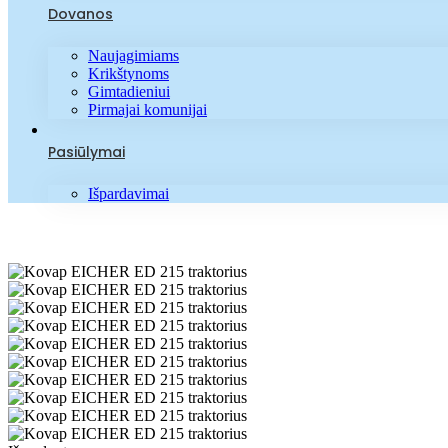
Dovanos
Naujagimiams
Krikštynoms
Gimtadieniui
Pirmajai komunijai
Pasiūlymai
Išpardavimai