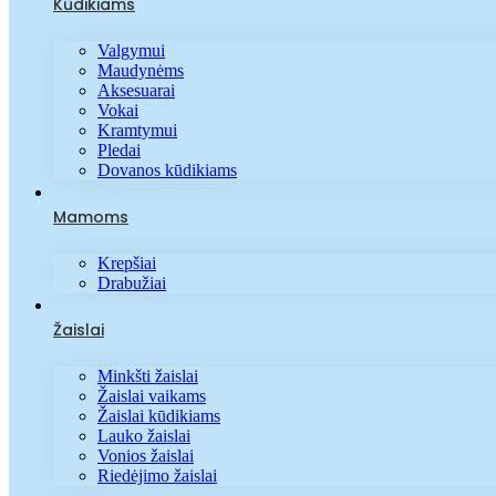
Kūdikiams
Valgymui
Maudynėms
Aksesuarai
Vokai
Kramtymui
Pledai
Dovanos kūdikiams
Mamoms
Krepšiai
Drabužiai
Žaislai
Minkšti žaislai
Žaislai vaikams
Žaislai kūdikiams
Lauko žaislai
Vonios žaislai
Riedėjimo žaislai