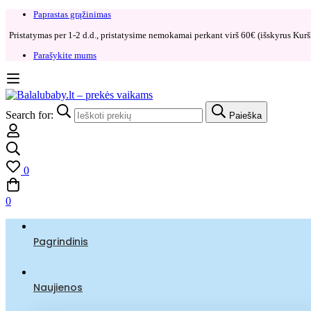
Paprastas grąžinimas​
Pristatymas per 1-2 d.d., pristatysime nemokamai perkant virš 60€ (išskyrus Kurši
Parašykite mums
Search for:
Paieška
0
0
Pagrindinis
Naujienos