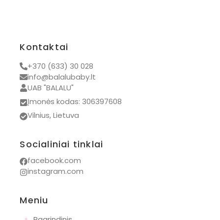
Kontaktai
+370 (633) 30 028
info@balalubaby.lt
UAB "BALALU"
Įmonės kodas: 306397608
Vilnius, Lietuva
Socialiniai tinklai
facebook.com
instagram.com
Meniu
◦
Pagrindinis