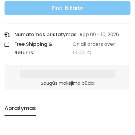
Pirkti iš karto
Numatomas pristatymas
Rgp 09 - 10, 2026
Free Shipping &
On all orders over
Returns:
60,00
€
Saugūs mokėjimo būdai
Aprašymas