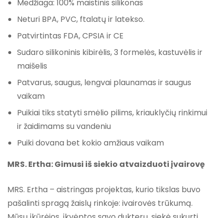
Medžiaga: 100% maistinis silikonas
Neturi BPA, PVC, ftalatų ir latekso.
Patvirtintas FDA, CPSIA ir CE
Sudaro silikoninis kibirėlis, 3 formelės, kastuvėlis ir
maišelis
Patvarus, saugus, lengvai plaunamas ir saugus
vaikam
Puikiai tiks statyti smėlio pilims, kriauklyčių rinkimui
ir žaidimams su vandeniu
Puiki dovana bet kokio amžiaus vaikam
MRS. Ertha: Gimusi iš siekio atvaizduoti įvairovę
MRS. Ertha – aistringas projektas, kurio tikslas buvo
pašalinti spragą žaislų rinkoje: ivairovės trūkumą.
Mūsų įkūrėjos, įkvėptos savo dukterų, siekė sukurti