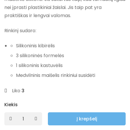
nei įprasti plastikiniai žaislai. Jis taip pat yra
praktiškas ir lengvai valomas.
Rinkinį sudaro:
Silikoninis kibirėlis
3 silikoninės formelės
1 silikoninis kastuvėlis
Medvilninis maišelis rinkiniui susidėti
Liko
3
Kiekis
Į krepšelį