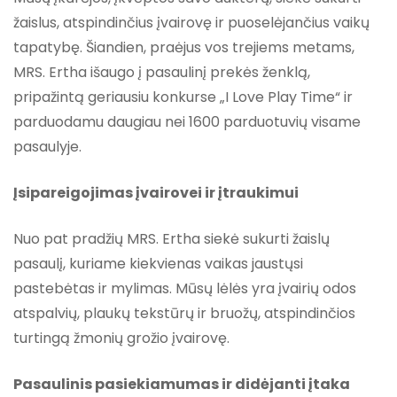
žaislus, atspindinčius įvairovę ir puoselėjančius vaikų
tapatybę. Šiandien, praėjus vos trejiems metams,
MRS. Ertha išaugo į pasaulinį prekės ženklą,
pripažintą geriausiu konkurse „I Love Play Time“ ir
parduodamu daugiau nei 1600 parduotuvių visame
pasaulyje.
Įsipareigojimas įvairovei ir įtraukimui
Nuo pat pradžių MRS. Ertha siekė sukurti žaislų
pasaulį, kuriame kiekvienas vaikas jaustųsi
pastebėtas ir mylimas. Mūsų lėlės yra įvairių odos
atspalvių, plaukų tekstūrų ir bruožų, atspindinčios
turtingą žmonių grožio įvairovę.
Pasaulinis pasiekiamumas ir didėjanti įtaka