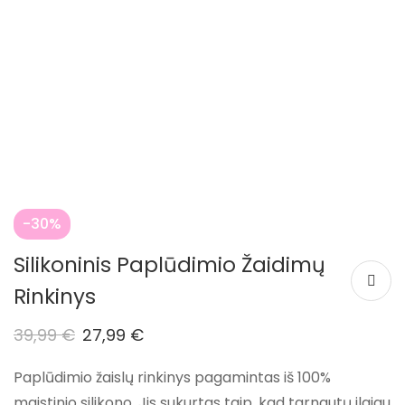
-30%
Silikoninis Paplūdimio Žaidimų
Rinkinys
39,99
€
27,99
€
Paplūdimio žaislų rinkinys pagamintas iš 100%
maistinio silikono. Jis sukurtas taip, kad tarnautų ilgiau