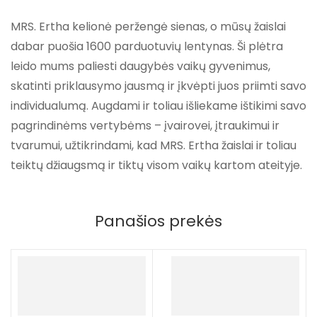
MRS. Ertha kelionė peržengė sienas, o mūsų žaislai
dabar puošia 1600 parduotuvių lentynas. Ši plėtra
leido mums paliesti daugybės vaikų gyvenimus,
skatinti priklausymo jausmą ir įkvėpti juos priimti savo
individualumą. Augdami ir toliau išliekame ištikimi savo
pagrindinėms vertybėms – įvairovei, įtraukimui ir
tvarumui, užtikrindami, kad MRS. Ertha žaislai ir toliau
teiktų džiaugsmą ir tiktų visom vaikų kartom ateityje.
Panašios prekės