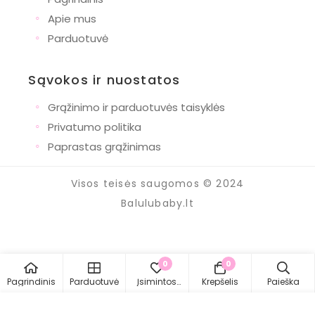
◦
Apie mus
◦
Parduotuvė
Sąvokos ir nuostatos
◦
Grąžinimo ir parduotuvės taisyklės
◦
Privatumo politika
◦
Paprastas grąžinimas
Visos teisės saugomos © 2024
Balulubaby.lt
0
0
Pagrindinis
Parduotuvė
Įsimintos
Krepšelis
Paieška
prekės