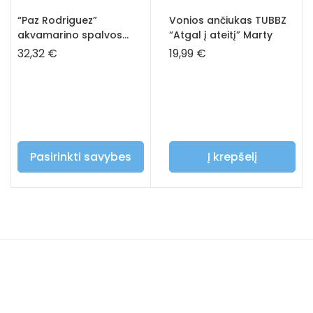
“Paz Rodriguez”
Vonios ančiukas TUBBZ
akvamarino spalvos
“Atgal į ateitį” Marty
kepuraitė
32,32
€
19,99
€
Pasirinkti savybes
Į krepšelį