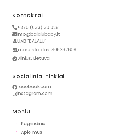
Kontaktai
+370 (633) 30 028
info@balalubaby.lt
UAB "BALALU"
Įmonės kodas: 306397608
Vilnius, Lietuva
Socialiniai tinklai
facebook.com
instagram.com
Meniu
◦
Pagrindinis
◦
Apie mus