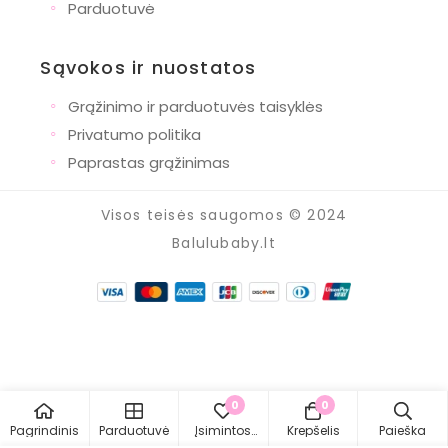
◦
Parduotuvė
Sąvokos ir nuostatos
◦
Grąžinimo ir parduotuvės taisyklės
◦
Privatumo politika
◦
Paprastas grąžinimas
Visos teisės saugomos © 2024
Balulubaby.lt
0
0
Pagrindinis
Parduotuvė
Įsimintos
Krepšelis
Paieška
prekės