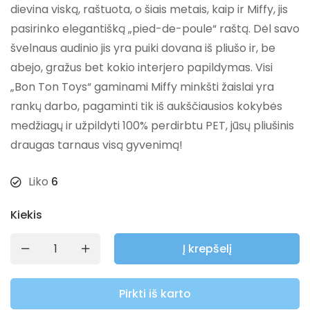
dievina viską, raštuota, o šiais metais, kaip ir Miffy, jis
pasirinko elegantišką „pied-de-poule“ raštą. Dėl savo
švelnaus audinio jis yra puiki dovana iš pliušo ir, be
abejo, gražus bet kokio interjero papildymas. Visi
„Bon Ton Toys“ gaminami Miffy minkšti žaislai yra
rankų darbo, pagaminti tik iš aukščiausios kokybės
medžiagų ir užpildyti 100% perdirbtu PET, jūsų pliušinis
draugas tarnaus visą gyvenimą!
Liko
6
Kiekis
Į krepšelį
Pirkti iš karto