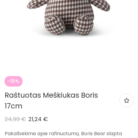
-15%
Raštuotas Meškiukas Boris
17cm
24,99
€
21,24
€
Pakalbėkime apie rafinuotumą. Boris Bear slapta