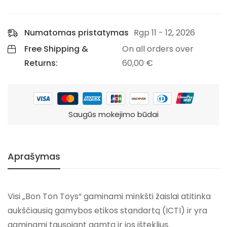
Numatomas pristatymas
Rgp 11 - 12, 2026
Free Shipping &
On all orders over
Returns:
60,00
€
Saugūs mokėjimo būdai
Aprašymas
Visi „Bon Ton Toys“ gaminami minkšti žaislai atitinka
aukščiausią gamybos etikos standartą (ICTI) ir yra
gaminami tausojant gamtą ir jos išteklius.