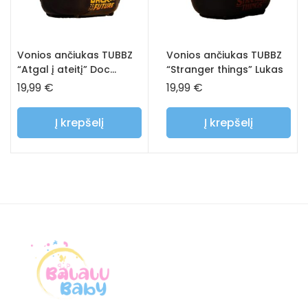
Vonios ančiukas TUBBZ
Vonios ančiukas TUBBZ
“Atgal į ateitį” Doc
“Stranger things” Lukas
Brown
19,99
€
19,99
€
Į krepšelį
Į krepšelį