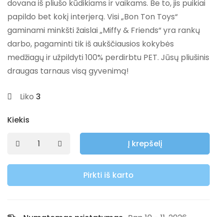
dovana iš pliušo kūdikiams ir vaikams. Be to, jis puikiai
papildo bet kokį interjerą. Visi „Bon Ton Toys“
gaminami minkšti žaislai „Miffy & Friends“ yra rankų
darbo, pagaminti tik iš aukščiausios kokybės
medžiagų ir užpildyti 100% perdirbtu PET. Jūsų pliušinis
draugas tarnaus visą gyvenimą!
Liko
3
Kiekis
Į krepšelį
Pirkti iš karto