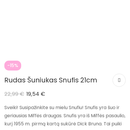
-15%
Rudas Šuniukas Snufis 21cm
22,99
€
19,54
€
Sveiki! Susipažinkite su mielu Snufiu! Snufis yra šuo ir
geriausias Miffės draugas. Snufis yra iš Miffės pasaulio,
kurį 1955 m. pirmą kartą sukūrė Dick Bruna. Tai puiki