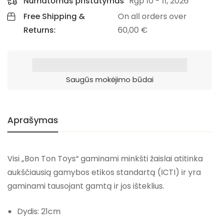
Numatomas pristatymas
Rgp 10 - 11, 2026
Free Shipping &
On all orders over
Returns:
60,00
€
Saugūs mokėjimo būdai
Aprašymas
Visi „Bon Ton Toys“ gaminami minkšti žaislai atitinka
aukščiausią gamybos etikos standartą (ICTI) ir yra
gaminami tausojant gamtą ir jos išteklius.
Dydis: 21cm