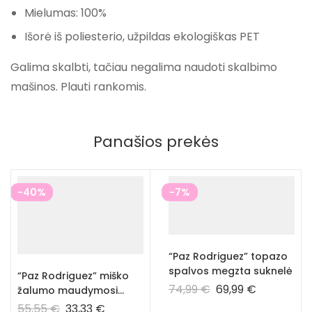
Mielumas: 100%
Išorė iš poliesterio, užpildas ekologiškas PET
Galima skalbti, tačiau negalima naudoti skalbimo
mašinos. Plauti rankomis.
Panašios prekės
-40%
-7%
“Paz Rodriguez” topazo
spalvos megzta suknelė
“Paz Rodriguez” miško
74,99
€
69,99
€
žalumo maudymosi
kostiumėlis
55,55
€
33,33
€