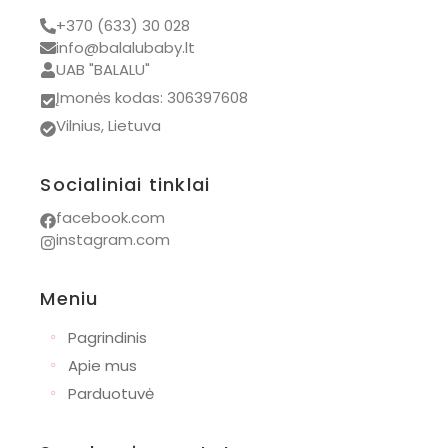
+370 (633) 30 028
info@balalubaby.lt
UAB "BALALU"
Įmonės kodas: 306397608
Vilnius, Lietuva
Socialiniai tinklai
facebook.com
instagram.com
Meniu
◦
Pagrindinis
◦
Apie mus
◦
Parduotuvė