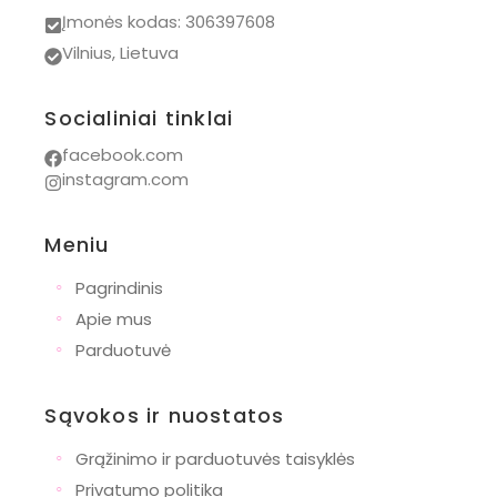
Įmonės kodas: 306397608
Vilnius, Lietuva
Socialiniai tinklai
facebook.com
instagram.com
Meniu
◦
Pagrindinis
◦
Apie mus
◦
Parduotuvė
Sąvokos ir nuostatos
◦
Grąžinimo ir parduotuvės taisyklės
◦
Privatumo politika