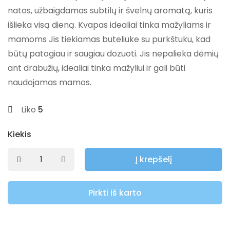
natos, užbaigdamas subtilų ir švelnų aromatą, kuris
išlieka visą dieną. Kvapas idealiai tinka mažyliams ir
mamoms Jis tiekiamas buteliuke su purkštuku, kad
būtų patogiau ir saugiau dozuoti. Jis nepalieka dėmių
ant drabužių, idealiai tinka mažyliui ir gali būti
naudojamas mamos.
Liko
5
Kiekis
Į krepšelį
Pirkti iš karto