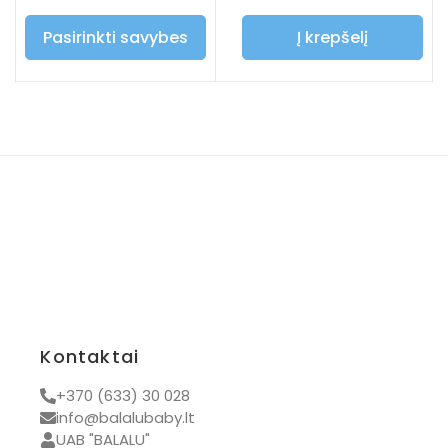
Pasirinkti savybes
Į krepšelį
Kontaktai
+370 (633) 30 028
info@balalubaby.lt
UAB "BALALU"