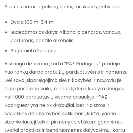
Bazinės natos: apelsinų žiedai, muskusas, vetiveris
Dydis: 100 ml 3,4 ml
Sudedamosios dalys: Alkoholio denatas, vanduo,
parfumas, benzilo alkoholis
Pagaminta Europoje
Aistringo dizainerio įkurta “PAZ Rodriguez” pradėjo
nuo rankų darbo drabužių parduotuvėms ir namams.
Dėl savo įsipareigojimo siekti kokybės ir naujovių jie
tapo pasauline vaikų mados lydere, kuri yra daugiau
nei 1 000 parduotuvių visame pasaulyje. “PAZ
Rodriguez” yra ne tik drabužiai, bet ir aistros ir
socialinės atsakomybės palikimas. Įkurta lyderio
vizionieriaus, ji teikia pirmenybę etiškam gaminimui,
tvariai praktikai ir bendruomenės dalyvavimui, kartu