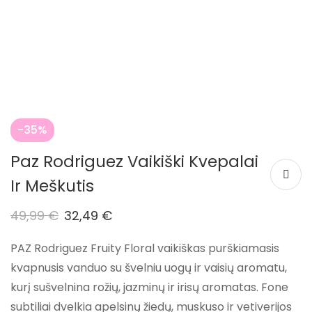
-35%
Paz Rodriguez Vaikiški Kvepalai
Ir Meškutis
49,99
€
32,49
€
PAZ Rodriguez Fruity Floral vaikiškas purškiamasis
kvapnusis vanduo su švelniu uogų ir vaisių aromatu,
kurį sušvelnina rožių, jazminų ir irisų aromatas. Fone
subtiliai dvelkia apelsinų žiedų, muskuso ir vetiverijos