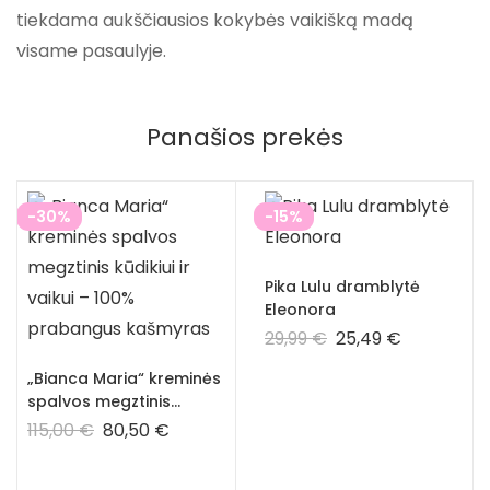
tiekdama aukščiausios kokybės vaikišką madą
visame pasaulyje.
Panašios prekės
-30%
-15%
Pika Lulu dramblytė
Eleonora
29,99
€
25,49
€
„Bianca Maria“ kreminės
spalvos megztinis
kūdikiui ir vaikui – 100%
115,00
€
80,50
€
prabangus kašmyras