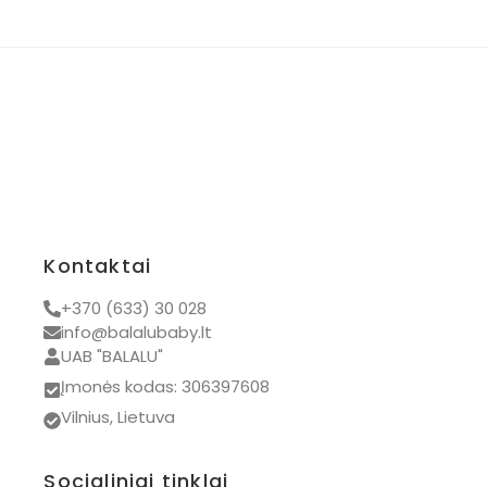
Žaislai vaikams
Žaislai kūdikiams
Riedėjimo žaislai
Visos prekės
Kontaktai
+370 (633) 30 028
info@balalubaby.lt
UAB "BALALU"
Įmonės kodas: 306397608
Vilnius, Lietuva
Socialiniai tinklai