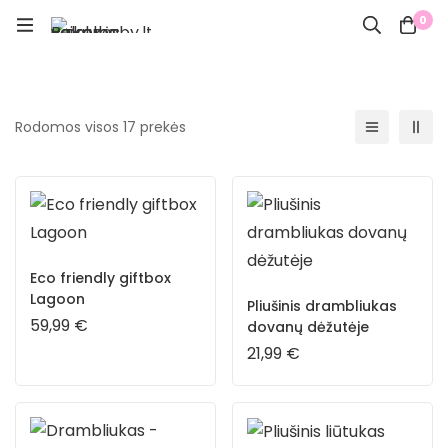
0
Rodomos visos 17 prekės
Eco friendly giftbox
Lagoon
Pliušinis drambliukas
59,99
€
dovanų dėžutėje
21,99
€