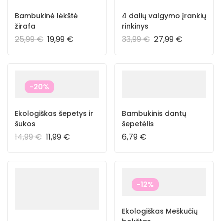
Bambukinė lėkštė
4 dalių valgymo įrankių
žirafa
rinkinys
25,99
€
19,99
€
33,99
€
27,99
€
-20%
Ekologiškas šepetys ir
Bambukinis dantų
šukos
šepetėlis
14,99
€
11,99
€
6,79
€
-12%
Ekologiškas Meškučių