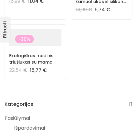
16,99
€
11,04
€
kamuoliukas iš silikono
be BPA
14,99
€
9,74
€
Filtruoti
-30%
Ekologiškas medinis
triušiukas su mama
22,54
€
15,77
€
Kategorijos
Pasiūlymai
Išpardavimai