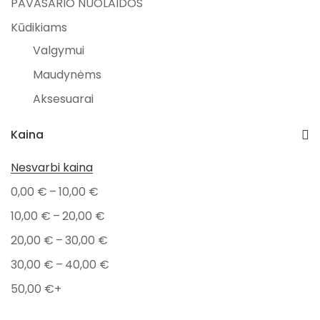
PAVASARIO NUOLAIDOS
Kūdikiams
Valgymui
Maudynėms
Aksesuarai
Kramtymui
Kaina
Dovanos kūdikiams
Nesvarbi kaina
Prekiniai ženklai
–
0,00
€
10,00
€
BamBam
–
10,00
€
20,00
€
Dovanos
–
20,00
€
30,00
€
Naujagimiams
–
30,00
€
40,00
€
Gimtadieniui
50,00
€
+
Žaislai
Minkšti žaislai