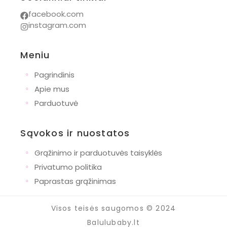
facebook.com
instagram.com
Meniu
◦
Pagrindinis
◦
Apie mus
◦
Parduotuvė
Sąvokos ir nuostatos
◦
Grąžinimo ir parduotuvės taisyklės
◦
Privatumo politika
◦
Paprastas grąžinimas
Visos teisės saugomos © 2024
Balulubaby.lt