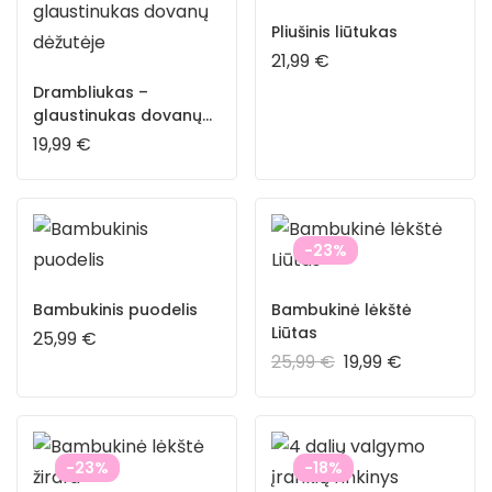
Pliušinis liūtukas
21,99
€
Drambliukas –
glaustinukas dovanų
dėžutėje
19,99
€
-23%
Bambukinis puodelis
Bambukinė lėkštė
Liūtas
25,99
€
25,99
€
19,99
€
-23%
-18%