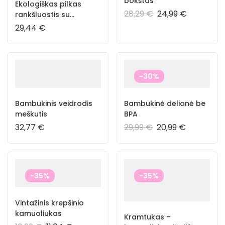
bokštas
Ekologiškas pilkas
28,29
€
24,99
€
rankšluostis su
kapišonu
29,44
€
-30%
Bambukinis veidrodis
Bambukinė dėlionė be
meškutis
BPA
32,77
€
29,99
€
20,99
€
-35%
-35%
Vintažinis krepšinio
kamuoliukas
Kramtukas –