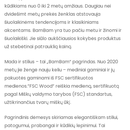
kūdikiams nuo 0 iki 2 metų amžiaus. Daugiau nei
dvidešimt metų prekės ženklas atstovauja
šiuolaikinėms tendencijoms ir klasikiniams
akcentams. BamBam yra tuo pačiu metu ir žinomi ir
šiuolaikiški. Jie siūlo aukščiausios kokybės produktus
už stebėtinai patrauklią kainą.
Mada ir stilius – tai „BamBam“ pagrindas. Nuo 2020
metų jie žengė nauju keliu – mediniai gaminiai ir jų
pakuotės gaminami iš FSC sertifikuotos
medienos.”FSC Wood” reiškia medieną, sertifikuotą
pagal Miškų valdymo tarybos (FSC) standartus,
užtikrinančius tvarų miškų ūkį.
Pagrindinis dėmesys skiriamas elegantiškam stiliui,
patogumui, prabangai ir kūdikių lepinimui. Tai