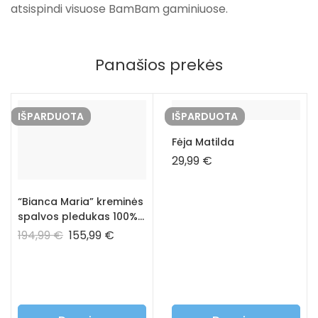
atsispindi visuose BamBam gaminiuose.
Panašios prekės
IŠPARDUOTA
IŠPARDUOTA
Fėja Matilda
29,99
€
“Bianca Maria” kreminės
spalvos pledukas 100%
kašmyras
194,99
€
155,99
€