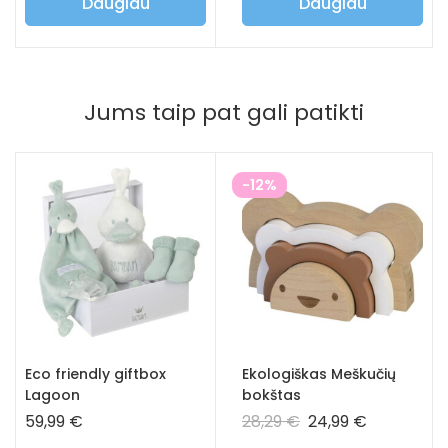
Daugiau
Daugiau
Jums taip pat gali patikti
-12%
Eco friendly giftbox
Ekologiškas Meškučių
Lagoon
bokštas
59,99
€
28,29
€
24,99
€