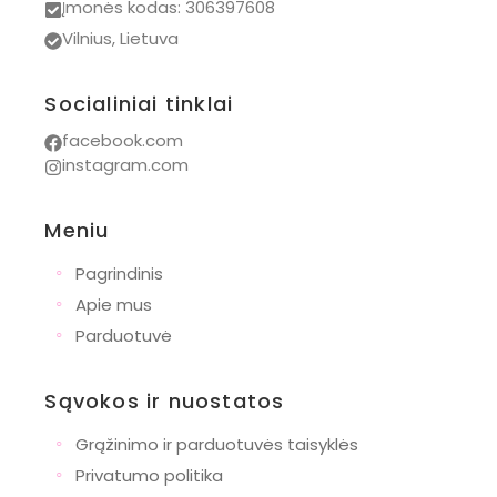
Įmonės kodas: 306397608
Vilnius, Lietuva
Socialiniai tinklai
facebook.com
instagram.com
Meniu
◦
Pagrindinis
◦
Apie mus
◦
Parduotuvė
Sąvokos ir nuostatos
◦
Grąžinimo ir parduotuvės taisyklės
◦
Privatumo politika