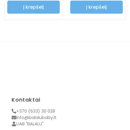
Į krepšelį
Į krepšelį
Kontaktai
+370 (633) 30 028
info@balalubaby.lt
UAB "BALALU"