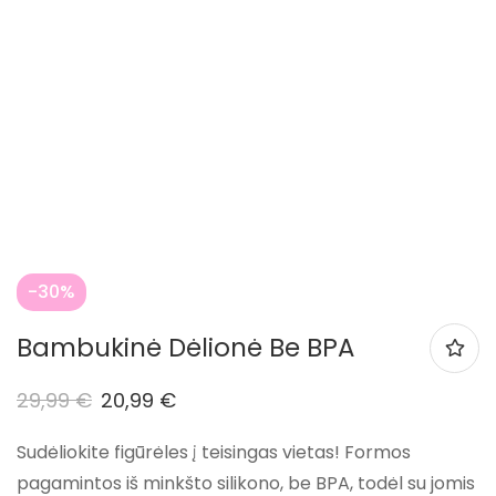
-30%
Bambukinė Dėlionė Be BPA
29,99
€
20,99
€
Sudėliokite figūrėles į teisingas vietas! Formos
pagamintos iš minkšto silikono, be BPA, todėl su jomis