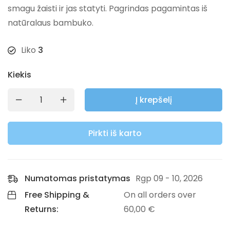
smagu žaisti ir jas statyti. Pagrindas pagamintas iš
natūralaus bambuko.
Liko
3
Kiekis
Į krepšelį
Pirkti iš karto
Numatomas pristatymas
Rgp 09 - 10, 2026
Free Shipping &
On all orders over
Returns:
60,00
€