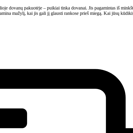
ioje dovanų pakuotėje – puikiai tinka dovanai. Jis pagamintas iš minkš
ina mažylį, kai jis gali jį glausti rankose prieš miegą. Kai jūsų kūdiki