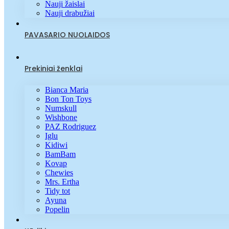
Nauji žaislai
Nauji drabužiai
PAVASARIO NUOLAIDOS
Prekiniai ženklai
Bianca Maria
Bon Ton Toys
Numskull
Wishbone
PAZ Rodriguez
Iglu
Kidiwi
BamBam
Kovap
Chewies
Mrs. Ertha
Tidy tot
Ayuna
Popelin