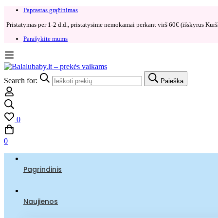
Paprastas grąžinimas​
Pristatymas per 1-2 d.d., pristatysime nemokamai perkant virš 60€ (išskyrus Kurši
Parašykite mums
Search for:
Paieška
0
0
Pagrindinis
Naujienos