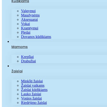
Kūdikiams
Valgymui
Maudynėms
Aksesuarai
Vokai
Kramtymui
Pledai
Dovanos kūdikiams
Mamoms
Krepšiai
Drabužiai
Žaislai
Minkšti žaislai
Žaislai vaikams
Žaislai kūdikiams
Lauko žaislai
Vonios žaislai
Riedėjimo žaislai