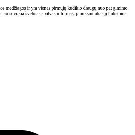
tos medžiagos ir yra vienas pirmųjų kūdikio draugų nuo pat gimimo.
s jau suvokia švelnias spalvas ir formas, plunksninukas jį linksmins