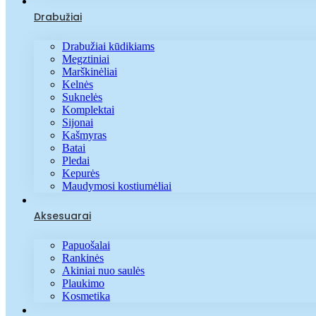
Drabužiai
Drabužiai kūdikiams
Megztiniai
Marškinėliai
Kelnės
Suknelės
Komplektai
Sijonai
Kašmyras
Batai
Pledai
Kepurės
Maudymosi kostiumėliai
Aksesuarai
Papuošalai
Rankinės
Akiniai nuo saulės
Plaukimo
Kosmetika