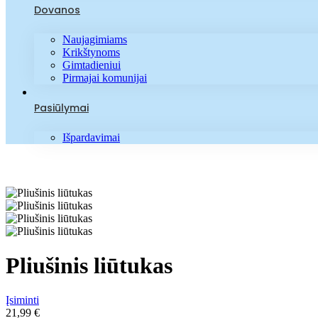
Dovanos
Naujagimiams
Krikštynoms
Gimtadieniui
Pirmajai komunijai
Pasiūlymai
Išpardavimai
Pliušinis liūtukas
Įsiminti
21,99
€