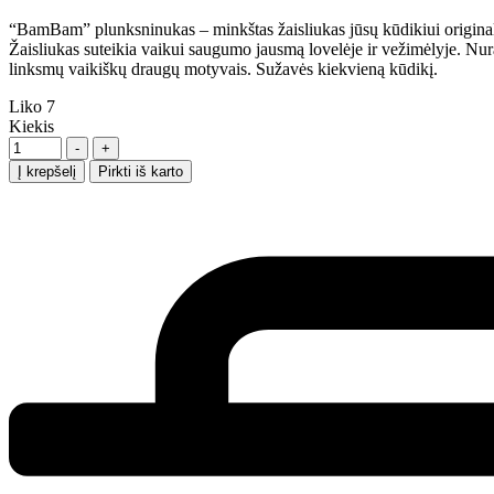
“BamBam” plunksninukas – minkštas žaisliukas jūsų kūdikiui original
Žaisliukas suteikia vaikui saugumo jausmą lovelėje ir vežimėlyje. Nuram
linksmų vaikiškų draugų motyvais. Sužavės kiekvieną kūdikį.
Liko
7
Kiekis
-
+
Į krepšelį
Pirkti iš karto