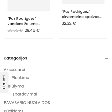
“Paz Rodriguez”
akvamarino spalvos
“Paz Rodriguez”
kepuraitė
32,32
€
vandens žalumo
maudymosi
55,55
€
29,46
€
kostiumėlis
Kategorijos
Aksesuarai
Plaukimo
Filtruoti
Pasiūlymai
Išpardavimai
PAVASARIO NUOLAIDOS
Kūdikiams