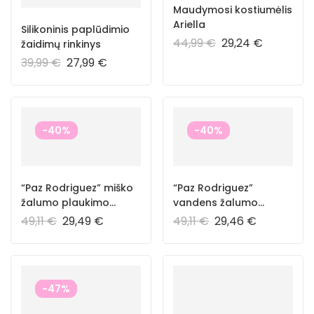
Maudymosi kostiumėlis
Ariella
Silikoninis paplūdimio
44,99
€
29,24
€
žaidimų rinkinys
39,99
€
27,99
€
-40%
-40%
“Paz Rodriguez” miško
“Paz Rodriguez”
žalumo plaukimo
vandens žalumo
kelnaitės
plaukimo kelnaitės
49,11
€
29,49
€
49,11
€
29,46
€
-47%