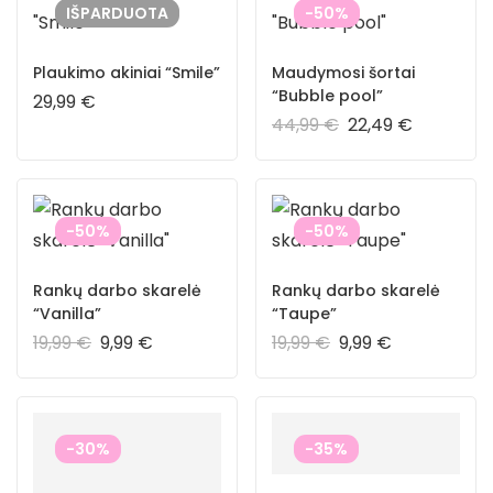
IŠPARDUOTA
-50%
Plaukimo akiniai “Smile”
Maudymosi šortai
“Bubble pool”
29,99
€
44,99
€
22,49
€
-50%
-50%
Rankų darbo skarelė
Rankų darbo skarelė
“Vanilla”
“Taupe”
19,99
€
9,99
€
19,99
€
9,99
€
-30%
-35%