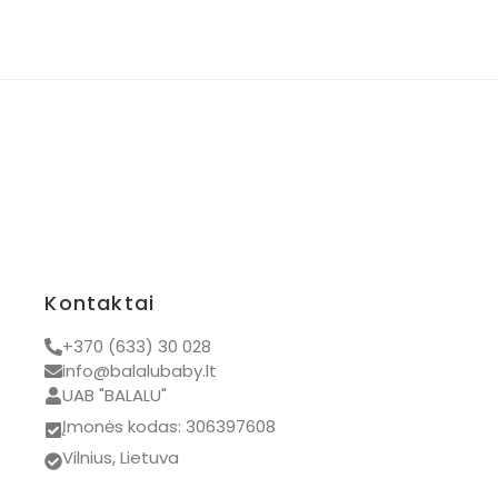
Kontaktai
+370 (633) 30 028
info@balalubaby.lt
UAB "BALALU"
Įmonės kodas: 306397608
Vilnius, Lietuva