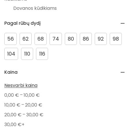
Dovanos kūdikiams
Prekiniai ženklai
Pagal rūbų dydį
Mrs. Ertha
PAZ Rodriguez
56
62
68
74
80
86
92
98
Dovanos
104
110
116
Naujagimiams
Žaislai
Kaina
Lauko žaislai
Visos prekės
Nesvarbi kaina
Drabužiai
–
0,00
€
10,00
€
Maudymosi kostiumėliai
–
10,00
€
20,00
€
Kepurės
–
20,00
€
30,00
€
Drabužiai kūdikiams
30,00
€
+