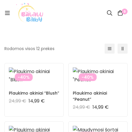
0
Rodomos visos 12 prekės
-40%
-40%
Plaukimo akiniai “Blush”
Plaukimo akiniai
“Peanut”
24,99
€
14,99
€
24,99
€
14,99
€