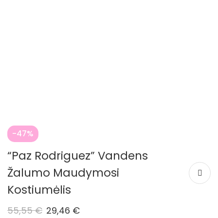
-47%
“Paz Rodriguez” Vandens
Žalumo Maudymosi
Kostiumėlis
55,55
€
29,46
€