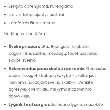
Lengvai aprengiama/nurengiama
Laisvi ir kvėpuojantys audiniai
Komfortas ištisus metus
Medžiagos ir priežiūra
Švelni priežiūra
„Paz Rodriguez“ drabužiai
pagaminti iš subtilių medžiagų, todėl juos reikia
skalbti švelniai.
Rekomenduojama skalbti rankomis:
Geriausias
būdas išsaugoti drabužių kokybę – skalbti juos
rankomis naudojant švelnų skalbiklį. Venkite
agresyvių chemikalų, mirkymo ir džiovinimo
džiovyklėje.
Lyginkite atsargiai:
Jei būtina lyginti, naudokite