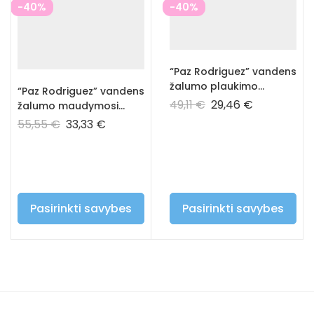
-40%
-40%
“Paz Rodriguez” vandens
žalumo plaukimo
“Paz Rodriguez” vandens
kelnaitės
49,11
€
29,46
€
žalumo maudymosi
kostiumėlis
55,55
€
33,33
€
Pasirinkti savybes
Pasirinkti savybes