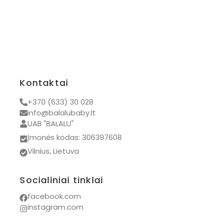
Kontaktai
+370 (633) 30 028
info@balalubaby.lt
UAB "BALALU"
Įmonės kodas: 306397608
Vilnius, Lietuva
Socialiniai tinklai
facebook.com
instagram.com