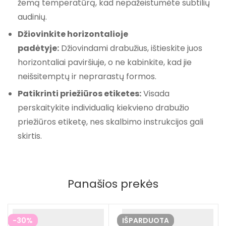
žemą temperatūrą, kad nepažeistumėte subtilių
audinių.
Džiovinkite horizontalioje
padėtyje:
Džiovindami drabužius, ištieskite juos
horizontaliai paviršiuje, o ne kabinkite, kad jie
neišsitemptų ir neprarastų formos.
Patikrinti priežiūros etiketes:
Visada
perskaitykite individualią kiekvieno drabužio
priežiūros etiketę, nes skalbimo instrukcijos gali
skirtis.
Panašios prekės
-30%
IŠPARDUOTA