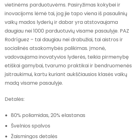
vietinėms parduotuvėms. Pasiryžimas kokybei ir
inovacijoms lėmė tai, jog jie tapo viena iš pasaulinių
vaikų mados lyderių ir dabar yra atstovaujama
daugiau nei 1000 parduotuvių visame pasaulyje. PAZ
Rodríguez – tai daugiau nei drabužiai, tai aistros ir
socialinės atsakomybės palikimas. Įmonė,
vadovaujama inovatyvios lyderės, teikia pirmenybę
etiškai gamybai, tvarumo praktikai ir bendruomenės
įsitraukimui, kartu kuriant aukščiausios klasės vaikų
madą visame pasaulyje.
Detalės:
80% poliamidas, 20% elastanas
Švelnios spalvos
Žaismingos detalės