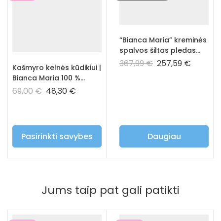
“Bianca Maria” kreminės
spalvos šiltas pledas
100% kašmyras
367,99
€
257,59
€
Kašmyro kelnės kūdikiui |
Bianca Maria 100 %
hipoalerginės vaikiškos
69,00
€
48,30
€
kelnės – ružavos
spalvos
Pasirinkti savybes
Daugiau
Jums taip pat gali patikti