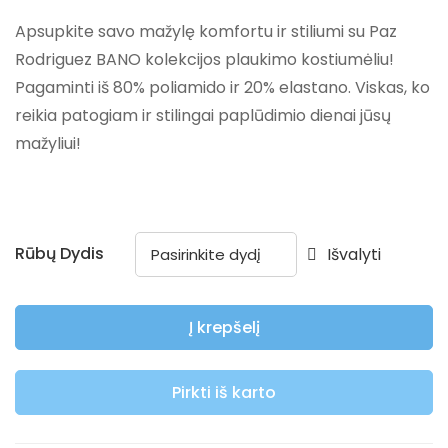
Apsupkite savo mažylę komfortu ir stiliumi su Paz
Rodriguez BANO kolekcijos plaukimo kostiumėliu!
Pagaminti iš 80% poliamido ir 20% elastano. Viskas, ko
reikia patogiam ir stilingai paplūdimio dienai jūsų
mažyliui!
Rūbų Dydis
Išvalyti
Į krepšelį
Pirkti iš karto