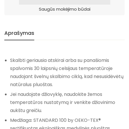
Saugūs mokėjimo būdai
Aprašymas
Skalbti geriausia atskirai arba su panašiomis
spalvomis 30 laipsnių celsijaus temperatūroje
naudojant švelnų skalbimo ciklą, kad nesusidėvėtų
natūralus pluoštas.
Jei naudojate džiovyklę, naudokite žemos
temperatūros nustatymą ir venkite džiovinimo
aukštu greičiu.
Medžiaga: STANDARD 100 by OEKO-TEX®
sertifikuotas ekologiškas medvilnės pluoštas.