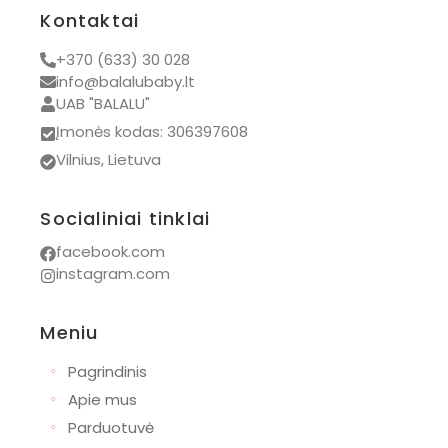
Kontaktai
+370 (633) 30 028
info@balalubaby.lt
UAB "BALALU"
Įmonės kodas: 306397608
Vilnius, Lietuva
Socialiniai tinklai
facebook.com
instagram.com
Meniu
◦
Pagrindinis
◦
Apie mus
◦
Parduotuvė