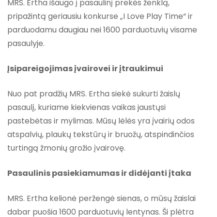
MRS. Ertha išaugo į pasaulinį prekės ženklą,
pripažintą geriausiu konkurse „I Love Play Time“ ir
parduodamu daugiau nei 1600 parduotuvių visame
pasaulyje.
Įsipareigojimas įvairovei ir įtraukimui
Nuo pat pradžių MRS. Ertha siekė sukurti žaislų
pasaulį, kuriame kiekvienas vaikas jaustųsi
pastebėtas ir mylimas. Mūsų lėlės yra įvairių odos
atspalvių, plaukų tekstūrų ir bruožų, atspindinčios
turtingą žmonių grožio įvairovę.
Pasaulinis pasiekiamumas ir didėjanti įtaka
MRS. Ertha kelionė peržengė sienas, o mūsų žaislai
dabar puošia 1600 parduotuvių lentynas. Ši plėtra