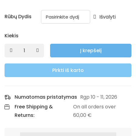
Rūbų Dydis
Išvalyti
Kiekis
Į krepšelį
Pirkti iš karto
Numatomas pristatymas
Rgp 10 - 11, 2026
Free Shipping &
On all orders over
Returns:
60,00
€