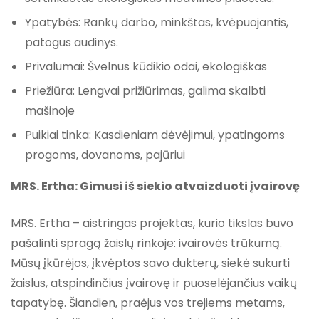
Ypatybės: Rankų darbo, minkštas, kvėpuojantis,
patogus audinys.
Privalumai: Švelnus kūdikio odai, ekologiškas
Priežiūra: Lengvai prižiūrimas, galima skalbti
mašinoje
Puikiai tinka: Kasdieniam dėvėjimui, ypatingoms
progoms, dovanoms, pajūriui
MRS. Ertha: Gimusi iš siekio atvaizduoti įvairovę
MRS. Ertha – aistringas projektas, kurio tikslas buvo
pašalinti spragą žaislų rinkoje: ivairovės trūkumą.
Mūsų įkūrėjos, įkvėptos savo dukterų, siekė sukurti
žaislus, atspindinčius įvairovę ir puoselėjančius vaikų
tapatybę. Šiandien, praėjus vos trejiems metams,