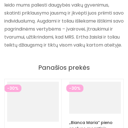
leido mums paliesti daugybės vaikų gyvenimus,
skatinti priklausymo jausmą ir įkvėpti juos priimti savo
individualumą. Augdami ir toliau išliekame ištikimi savo
pagrindinėms vertybėms – įvairovei, įtraukimui ir
tvarumui, užtikrindami, kad MRS. Ertha žaislai ir toliau
teiktų džiaugsmą ir tiktų visom vaikų kartom ateityje.
Panašios prekės
-30%
-30%
„Bianca Maria“ pieno