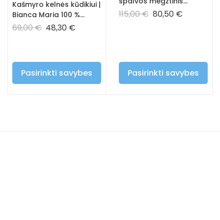
spalvos megztinis
Kašmyro kelnės kūdikiui |
kūdikiui ir vaikui – 100%
115,00
€
80,50
€
Bianca Maria 100 %
prabangus kašmyras
hipoalerginės vaikiškos
69,00
€
48,30
€
kelnės – mėlynos
spalvos
Pasirinkti savybes
Pasirinkti savybes