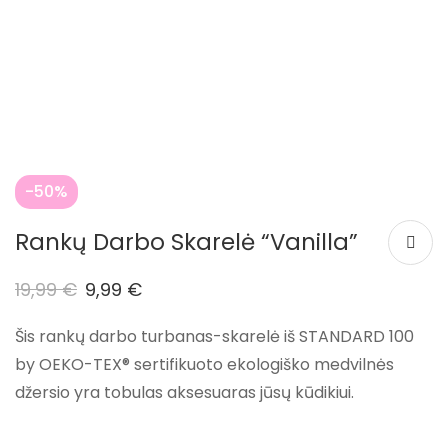
-50%
Rankų Darbo Skarelė “Vanilla”
19,99
€
9,99
€
Šis rankų darbo turbanas-skarelė iš STANDARD 100
by OEKO-TEX® sertifikuoto ekologiško medvilnės
džersio yra tobulas aksesuaras jūsų kūdikiui.