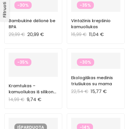
Filtruoti
-30%
-35%
Bambukinė dėlionė be
Vintažinis krepšinio
BPA
kamuoliukas
29,99
€
20,99
€
16,99
€
11,04
€
-35%
-30%
Ekologiškas medinis
triušiukas su mama
Kramtukas –
22,54
€
15,77
€
kamuoliukas iš silikono
be BPA
14,99
€
9,74
€
IŠPARDUOTA
-14%