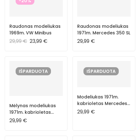
-20%
Raudonas modeliukas
Raudonas modeliukas
1969m. VW Minibus
1971m. Mercedes 350 SL
29,99
€
23,99
€
29,99
€
IŠPARDUOTA
IŠPARDUOTA
Modeliukas 1971m.
kabrioletas Mercedes
Mėlynas modeliukas
350 SL
29,99
€
1971m. kabrioletas
Mercedes 350 SL
29,99
€