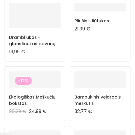
Pliušinis liūtukas
21,99
€
Drambliukas –
glaustinukas dovanų
dėžutėje
19,99
€
-12%
Ekologiškas Meškučių
Bambukinis veidrodis
bokštas
meškutis
28,29
€
24,99
€
32,77
€