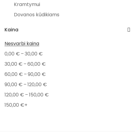
Kramtymui
Dovanos kūdikiams
Prekiniai ženklai
Kaina
BamBam
Nesvarbi kaina
Iglu
–
0,00
€
30,00
€
Kovap
–
30,00
€
60,00
€
Wishbone
–
60,00
€
90,00
€
Dovanos
–
90,00
€
120,00
€
Naujagimiams
–
120,00
€
150,00
€
Gimtadieniui
150,00
€
+
Pirmajai komunijai
Žaislai
Minkšti žaislai