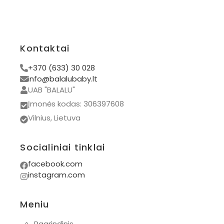
Žaislai vaikams
Žaislai kūdikiams
Riedėjimo žaislai
Kontaktai
Visos prekės
+370 (633) 30 028
info@balalubaby.lt
UAB "BALALU"
Įmonės kodas: 306397608
Vilnius, Lietuva
Socialiniai tinklai
facebook.com
instagram.com
Meniu
◦
Pagrindinis