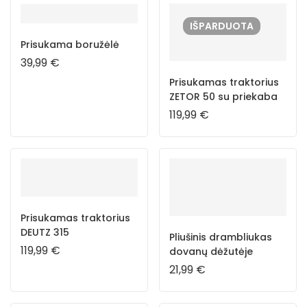
IŠPARDUOTA
Prisukama boružėlė
39,99
€
Prisukamas traktorius
ZETOR 50 su priekaba
119,99
€
Prisukamas traktorius
DEUTZ 315
Pliušinis drambliukas
119,99
€
dovanų dėžutėje
21,99
€