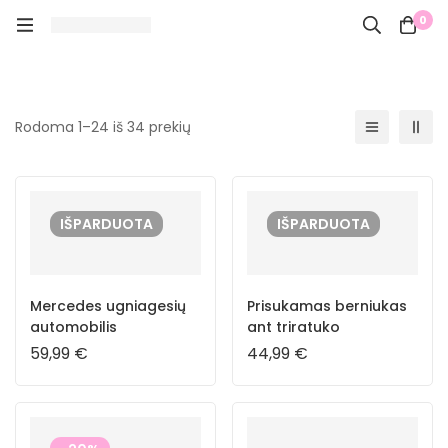
0
Rodoma 1–24 iš 34 prekių
IŠPARDUOTA
IŠPARDUOTA
Mercedes ugniagesių
Prisukamas berniukas
automobilis
ant triratuko
59,99
€
44,99
€