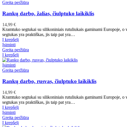
Greita peržiūra
Rankų darbo, žalias, čiulptuko laikiklis
14,99
€
Kramtuko segtukai su silikoniniais rutuliukais gaminami Europoje, o
segtukas yra praktiškas, jis taip pat yra…
Į krepšelį
Įsiminti
Greita peržiūra
Į krepšelį
Įsiminti
Greita peržiūra
Rankų darbo, rusvas, čiulptuko laikiklis
14,99
€
Kramtuko segtukai su silikoniniais rutuliukais gaminami Europoje, o
segtukas yra praktiškas, jis taip pat yra…
Į krepšelį
Įsiminti
Greita peržiūra
Į krepšelį