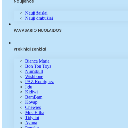
Naujienos
Nauji žaislai
Nauji drabužiai
PAVASARIO NUOLAIDOS
Prekiniai ženklai
Bianca Maria
Bon Ton Toys
Numskull
Wishbone
PAZ Rodriguez
Iglu
Kidiwi
BamBam
Kovap
Chewies
Mrs. Ertha
Tidy tot
Ayuna
Popelin