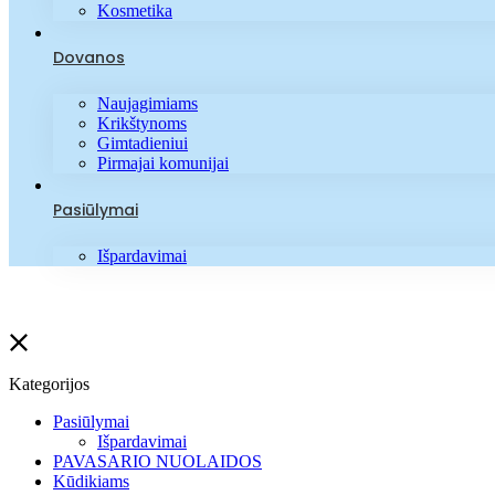
Kosmetika
Dovanos
Naujagimiams
Krikštynoms
Gimtadieniui
Pirmajai komunijai
Pasiūlymai
Išpardavimai
Kategorijos
Pasiūlymai
Išpardavimai
PAVASARIO NUOLAIDOS
Kūdikiams