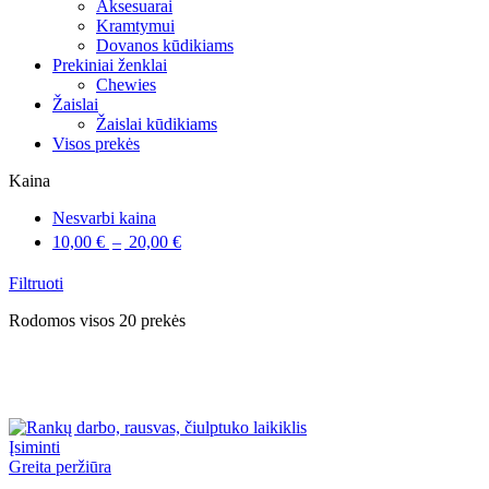
Aksesuarai
Kramtymui
Dovanos kūdikiams
Prekiniai ženklai
Chewies
Žaislai
Žaislai kūdikiams
Visos prekės
Kaina
Nesvarbi kaina
10,00
€
–
20,00
€
Filtruoti
Sorted
Rodomos visos 20 prekės
by
latest
Įsiminti
Greita peržiūra