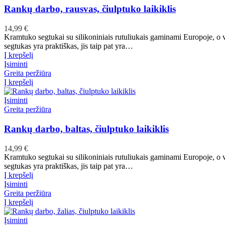
Rankų darbo, rausvas, čiulptuko laikiklis
14,99
€
Kramtuko segtukai su silikoniniais rutuliukais gaminami Europoje, o
segtukas yra praktiškas, jis taip pat yra…
Į krepšelį
Įsiminti
Greita peržiūra
Į krepšelį
Įsiminti
Greita peržiūra
Rankų darbo, baltas, čiulptuko laikiklis
14,99
€
Kramtuko segtukai su silikoniniais rutuliukais gaminami Europoje, o
segtukas yra praktiškas, jis taip pat yra…
Į krepšelį
Įsiminti
Greita peržiūra
Į krepšelį
Įsiminti