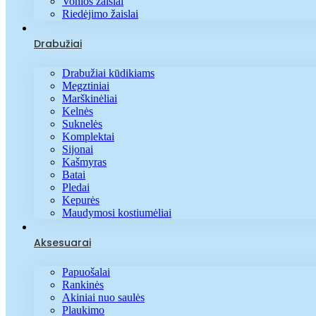
Vonios žaislai
Riedėjimo žaislai
Drabužiai
Drabužiai kūdikiams
Megztiniai
Marškinėliai
Kelnės
Suknelės
Komplektai
Sijonai
Kašmyras
Batai
Pledai
Kepurės
Maudymosi kostiumėliai
Aksesuarai
Papuošalai
Rankinės
Akiniai nuo saulės
Plaukimo