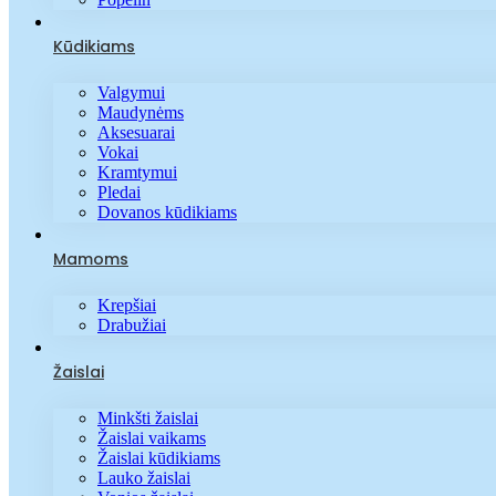
Kūdikiams
Valgymui
Maudynėms
Aksesuarai
Vokai
Kramtymui
Pledai
Dovanos kūdikiams
Mamoms
Krepšiai
Drabužiai
Žaislai
Minkšti žaislai
Žaislai vaikams
Žaislai kūdikiams
Lauko žaislai